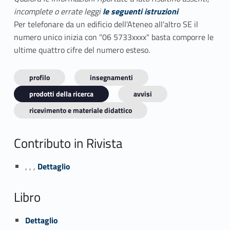
incomplete o errate leggi
le seguenti istruzioni
Per telefonare da un edificio dell'Ateneo all'altro SE il
numero unico inizia con "06 5733xxxx" basta comporre le
ultime quattro cifre del numero esteso.
profilo
insegnamenti
prodotti della ricerca
avvisi
ricevimento e materiale didattico
Contributo in Rivista
Link identifier #identifier_person_68132-1
, , ,
Dettaglio
Libro
Link identifier #identifier_person_139278-2
Dettaglio