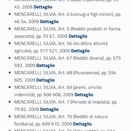
Link identifier #identifier_person_8012-80
45, 2009
Dettaglio
MENCARELLI, SILVIA, Art. 4 (coniugi e figli minori), pp.
Link identifier #identifier_person_62494-81
46 54, 2009
Dettaglio
MENCARELLI, SILVIA, Art. 5 (Redditi prodotti in forma
Link identifier #identifier_person_185068-82
associata), pp. 55 67, 2009
Dettaglio
MENCARELLI, SILVIA, Art. 56-bis (Altre attività
Link identifier #identifier_person_151425-83
agricole), pp. 517 521, 2009
Dettaglio
MENCARELLI, SILVIA, Art. 67 (Redditi diversi), pp. 575
Link identifier #identifier_person_193542-84
593, 2009
Dettaglio
MENCARELLI, SILVIA, Art. 68 (Plusvalenze), pp. 594
Link identifier #identifier_person_184022-85
605, 2009
Dettaglio
MENCARELLI, SILVIA, Art. 69 (premi, vincite,
Link identifier #identifier_person_56074-86
indennità), pp. 606 608, 2009
Dettaglio
MENCARELLI, SILVIA, Art. 7 (Periodo di imposta), pp.
Link identifier #identifier_person_178622-87
79 82, 2009
Dettaglio
MENCARELLI, SILVIA, Art. 70 (Redditi di natura
Link identifier #identifier_person_173356-88
fondiaria), pp. 609 610, 2009
Dettaglio