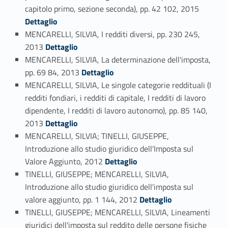
Link identifier #identifier_person_120208-59
capitolo primo, sezione seconda), pp. 42 102, 2015
Dettaglio
MENCARELLI, SILVIA, I redditi diversi, pp. 230 245,
Link identifier #identifier_person_52909-60
2013
Dettaglio
MENCARELLI, SILVIA, La determinazione dell'imposta,
Link identifier #identifier_person_71634-61
pp. 69 84, 2013
Dettaglio
MENCARELLI, SILVIA, Le singole categorie reddituali (I
redditi fondiari, i redditi di capitale, I redditi di lavoro
dipendente, I redditi di lavoro autonomo), pp. 85 140,
Link identifier #identifier_person_21772-62
2013
Dettaglio
MENCARELLI, SILVIA; TINELLI, GIUSEPPE,
Introduzione allo studio giuridico dell'Imposta sul
Link identifier #identifier_person_197678-63
Valore Aggiunto, 2012
Dettaglio
TINELLI, GIUSEPPE; MENCARELLI, SILVIA,
Introduzione allo studio giuridico dell'imposta sul
Link identifier #identifier_person_89970-64
valore aggiunto, pp. 1 144, 2012
Dettaglio
TINELLI, GIUSEPPE; MENCARELLI, SILVIA, Lineamenti
giuridici dell'imposta sul reddito delle persone fisiche