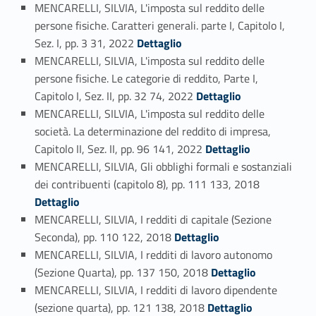
MENCARELLI, SILVIA, L'imposta sul reddito delle
persone fisiche. Caratteri generali. parte I, Capitolo I,
Link identifier #identifier_person_110542-37
Sez. I, pp. 3 31, 2022
Dettaglio
MENCARELLI, SILVIA, L'imposta sul reddito delle
persone fisiche. Le categorie di reddito, Parte I,
Link identifier #identifier_person_74639-38
Capitolo I, Sez. II, pp. 32 74, 2022
Dettaglio
MENCARELLI, SILVIA, L'imposta sul reddito delle
società. La determinazione del reddito di impresa,
Link identifier #identifier_person_6881-39
Capitolo II, Sez. II, pp. 96 141, 2022
Dettaglio
MENCARELLI, SILVIA, Gli obblighi formali e sostanziali
Link identifier #identifier_person_78822-40
dei contribuenti (capitolo 8), pp. 111 133, 2018
Dettaglio
MENCARELLI, SILVIA, I redditi di capitale (Sezione
Link identifier #identifier_person_73403-41
Seconda), pp. 110 122, 2018
Dettaglio
MENCARELLI, SILVIA, I redditi di lavoro autonomo
Link identifier #identifier_person_103743-42
(Sezione Quarta), pp. 137 150, 2018
Dettaglio
MENCARELLI, SILVIA, I redditi di lavoro dipendente
Link identifier #identifier_person_10236-43
(sezione quarta), pp. 121 138, 2018
Dettaglio