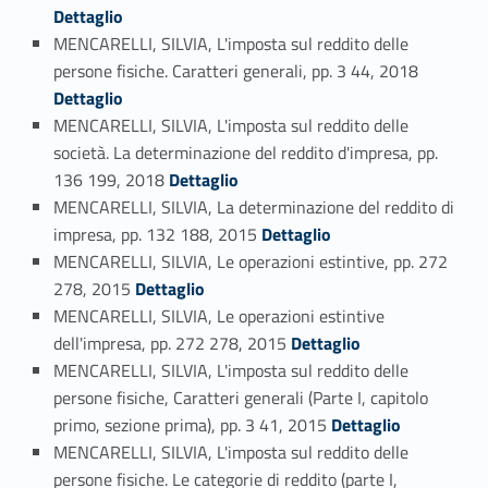
Dettaglio
MENCARELLI, SILVIA, L'imposta sul reddito delle
Link identifier #identifier_person_24135-53
persone fisiche. Caratteri generali, pp. 3 44, 2018
Dettaglio
MENCARELLI, SILVIA, L'imposta sul reddito delle
società. La determinazione del reddito d'impresa, pp.
Link identifier #identifier_person_114205-54
136 199, 2018
Dettaglio
MENCARELLI, SILVIA, La determinazione del reddito di
Link identifier #identifier_person_78825-55
impresa, pp. 132 188, 2015
Dettaglio
MENCARELLI, SILVIA, Le operazioni estintive, pp. 272
Link identifier #identifier_person_60382-56
278, 2015
Dettaglio
MENCARELLI, SILVIA, Le operazioni estintive
Link identifier #identifier_person_72906-57
dell'impresa, pp. 272 278, 2015
Dettaglio
MENCARELLI, SILVIA, L'imposta sul reddito delle
persone fisiche, Caratteri generali (Parte I, capitolo
Link identifier #identifier_person_102081-58
primo, sezione prima), pp. 3 41, 2015
Dettaglio
MENCARELLI, SILVIA, L'imposta sul reddito delle
persone fisiche. Le categorie di reddito (parte I,