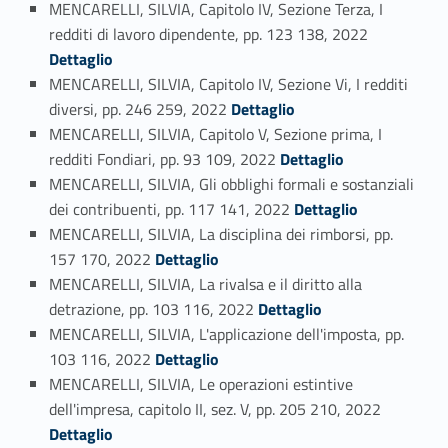
MENCARELLI, SILVIA, Capitolo IV, Sezione Terza, I
Link identifier #identifier_person_63735-29
redditi di lavoro dipendente, pp. 123 138, 2022
Dettaglio
MENCARELLI, SILVIA, Capitolo IV, Sezione Vi, I redditi
Link identifier #identifier_person_169502-30
diversi, pp. 246 259, 2022
Dettaglio
MENCARELLI, SILVIA, Capitolo V, Sezione prima, I
Link identifier #identifier_person_141870-31
redditi Fondiari, pp. 93 109, 2022
Dettaglio
MENCARELLI, SILVIA, Gli obblighi formali e sostanziali
Link identifier #identifier_person_46763-32
dei contribuenti, pp. 117 141, 2022
Dettaglio
MENCARELLI, SILVIA, La disciplina dei rimborsi, pp.
Link identifier #identifier_person_149396-33
157 170, 2022
Dettaglio
MENCARELLI, SILVIA, La rivalsa e il diritto alla
Link identifier #identifier_person_67135-34
detrazione, pp. 103 116, 2022
Dettaglio
MENCARELLI, SILVIA, L'applicazione dell'imposta, pp.
Link identifier #identifier_person_163033-35
103 116, 2022
Dettaglio
MENCARELLI, SILVIA, Le operazioni estintive
Link identifier #identifier_person_59572-36
dell'impresa, capitolo II, sez. V, pp. 205 210, 2022
Dettaglio