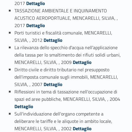
Link identifier #identifier_person_49726-5
2017
Dettaglio
TASSAZIONE AMBIENTALE E INQUINAMENTO
ACUSTICO AEROPORTUALE, MENCARELLI, SILVIA, ,
Link identifier #identifier_person_155415-6
2017
Dettaglio
Porti turistici e fiscalità comunale, MENCARELLI,
Link identifier #identifier_person_131248-7
SILVIA, , 2012
Dettaglio
La rilevanza dello specchio d'acqua nell'applicazione
della tassa per lo smaltimento dei rifiuti solidi urbani,
Link identifier #identifier_person_27459-8
MENCARELLI, SILVIA, , 2009
Dettaglio
Diritto civile e diritto tributario nel presupposto
dell'imposta comunale sugli immobili, MENCARELLI,
Link identifier #identifier_person_189543-9
SILVIA, , 2007
Dettaglio
Riflessioni in tema di tassazione nell'occupazione di
Link identifier #identifier_person_15515-10
spazi ed aree pubbliche, MENCARELLI, SILVIA, , 2004
Dettaglio
Sull'individuazione dell'organo competente a
deliberare le tariffe e le aliquote in ambito locale,
Link identifier #identifier_person_3397-11
MENCARELLI, SILVIA, , 2002
Dettaglio