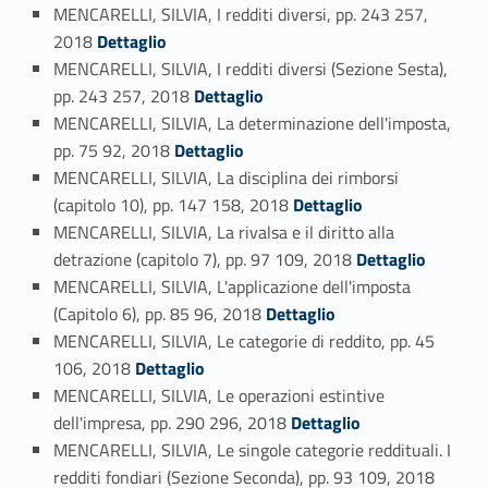
MENCARELLI, SILVIA, I redditi diversi, pp. 243 257,
Link identifier #identifier_person_22877-44
2018
Dettaglio
MENCARELLI, SILVIA, I redditi diversi (Sezione Sesta),
Link identifier #identifier_person_66648-45
pp. 243 257, 2018
Dettaglio
MENCARELLI, SILVIA, La determinazione dell'imposta,
Link identifier #identifier_person_644-46
pp. 75 92, 2018
Dettaglio
MENCARELLI, SILVIA, La disciplina dei rimborsi
Link identifier #identifier_person_179248-47
(capitolo 10), pp. 147 158, 2018
Dettaglio
MENCARELLI, SILVIA, La rivalsa e il diritto alla
Link identifier #identifier_person_58606-48
detrazione (capitolo 7), pp. 97 109, 2018
Dettaglio
MENCARELLI, SILVIA, L'applicazione dell'imposta
Link identifier #identifier_person_170241-49
(Capitolo 6), pp. 85 96, 2018
Dettaglio
MENCARELLI, SILVIA, Le categorie di reddito, pp. 45
Link identifier #identifier_person_109515-50
106, 2018
Dettaglio
MENCARELLI, SILVIA, Le operazioni estintive
Link identifier #identifier_person_67665-51
dell'impresa, pp. 290 296, 2018
Dettaglio
MENCARELLI, SILVIA, Le singole categorie reddituali. I
Link identifier #identifier_person_53207-52
redditi fondiari (Sezione Seconda), pp. 93 109, 2018