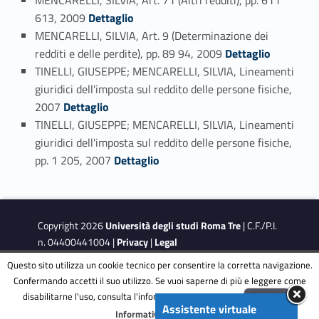
MENCARELLI, SILVIA, Art. 71 (Altri redditi), pp. 611
Link identifier #identifier_person_167346-89
613, 2009
Dettaglio
MENCARELLI, SILVIA, Art. 9 (Determinazione dei
Link identifier #identifier_person_98732-90
redditi e delle perdite), pp. 89 94, 2009
Dettaglio
TINELLI, GIUSEPPE; MENCARELLI, SILVIA, Lineamenti
giuridici dell'imposta sul reddito delle persone fisiche,
Link identifier #identifier_person_90205-91
2007
Dettaglio
TINELLI, GIUSEPPE; MENCARELLI, SILVIA, Lineamenti
giuridici dell'imposta sul reddito delle persone fisiche,
Link identifier #identifier_person_109674-92
pp. 1 205, 2007
Dettaglio
Copyright 2026
Università degli studi Roma Tre
| C.F./P.I.
n. 04400441004 |
Privacy
|
Legal
Notes
|
Accessibility
|
Accessibility Target
Questo sito utilizza un cookie tecnico per consentire la corretta navigazione.
Confermando accetti il suo utilizzo. Se vuoi saperne di più e leggere come
disabilitarne l'uso, consulta l'informativa estesa.
ENG
Accetta
This site is protected by reCAPTCHA and the Google
Privacy
Assistente virtuale
Menu
Informativa completa
Policy
and
Terms of Service
apply.