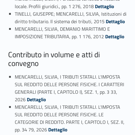
Link identifier #identifier_person_142859-18
locale. Profili giuridici., pp. 1 276, 2018
Dettaglio
TINELLI, GIUSEPPE; MENCARELLI, SILVIA, Istituzioni di
Link identifier #identifier_person_33236-19
diritto tributario. Il sistema dei tributi, 2015
Dettaglio
MENCARELLI, SILVIA, DEMANIO MARITTIMO E
Link identifier #identifier_person_4362-20
IMPOSIZIONE TRIBUTARIA, pp. 1 176, 2012
Dettaglio
Contributo in volume e atti di
convegno
MENCARELLI, SILVIA, I TRIBUTI STATALI. L'IMPOSTA
SUL REDDITO DELLE PERSONE FISICHE. I CARATTERI
GENERALI (PARTE I, CAPITOLO I), SEZ. 1, pp. 3 33,
Link identifier #identifier_person_169187-21
2026
Dettaglio
MENCARELLI, SILVIA, I TRIBUTI STATALI. L'IMPOSTA
SUL REDDITO DELLE PERSONE FISICHE. LE
CATEGORIE DI REDDITO. PARTE I, CAPITOLO I, SEZ. II,
Link identifier #identifier_person_179494-22
pp. 34 79, 2026
Dettaglio