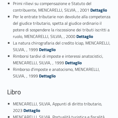
Primi rilievi su compensazione e Statuto del
Link identifier #identifier_person_166493-12
contribuente, MENCARELLI, SILVIA, , 2001
Dettaglio
Per le entrate tributarie non devolute alla competenza
del giudice tributario, spetta al giudice ordinario il
potere di sospendere la riscossione dei tributi iscritti a
Link identifier #identifier_person_109903-13
ruolo, MENCARELLI, SILVIA, , 2000
Dettaglio
La natura chirografaria del credito Iciap, MENCARELLI,
Link identifier #identifier_person_80977-14
SILVIA, , 1999
Dettaglio
Rimborsi tardivi di imposte e interessi anatocistici,
Link identifier #identifier_person_86276-15
MENCARELLI, SILVIA, , 1999
Dettaglio
Rimborso d'imposte e anatocismo, MENCARELLI,
Link identifier #identifier_person_158137-16
SILVIA, , 1999
Dettaglio
Libro
MENCARELLI, SILVIA, Appunti di diritto tributario,
Link identifier #identifier_person_167258-17
2023
Dettaglio
MENCARELLI, SILVIA, Portualità turistica e fiscalità