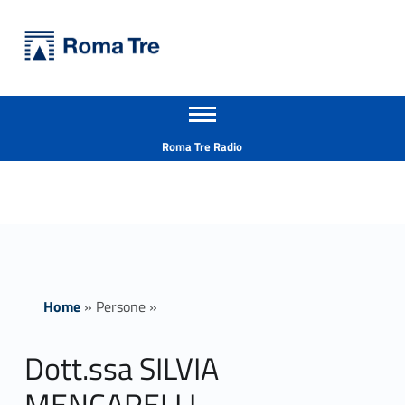
Primary Menu
Università Roma Tre
Dott.ssa SILVIA MENCARELLI ricerca - Università Roma Tre
Apri il menu secondario
L’Università degli Studi Roma Tre è un’università giovane e per giovani, è nata nel 1992 ed è rapidamente cresciuta sia in termini di studenti che di corsi di studio offerti. Sono attivi 13 dipartimenti che offrono corsi di Laurea, Laurea magistrale, Master, Corsi di perfezionamento, Dottorati di ricerca e Scuole di specializzazione
Header info sidebar
Roma Tre Radio
Home
»
Persone
»
Dott.ssa SILVIA
MENCARELLI