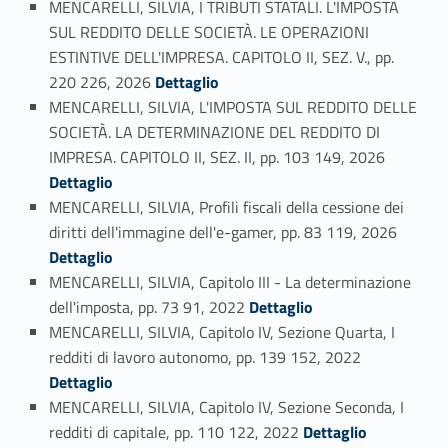
MENCARELLI, SILVIA, I TRIBUTI STATALI. L'IMPOSTA
SUL REDDITO DELLE SOCIETÀ. LE OPERAZIONI
ESTINTIVE DELL'IMPRESA. CAPITOLO II, SEZ. V., pp.
Link identifier #identifier_person_3175-23
220 226, 2026
Dettaglio
MENCARELLI, SILVIA, L'IMPOSTA SUL REDDITO DELLE
SOCIETÀ. LA DETERMINAZIONE DEL REDDITO DI
Link identifier #identifier_person_152451-24
IMPRESA. CAPITOLO II, SEZ. II, pp. 103 149, 2026
Dettaglio
MENCARELLI, SILVIA, Profili fiscali della cessione dei
Link identifier #identifier_person_111283-25
diritti dell'immagine dell'e-gamer, pp. 83 119, 2026
Dettaglio
MENCARELLI, SILVIA, Capitolo III - La determinazione
Link identifier #identifier_person_26209-26
dell'imposta, pp. 73 91, 2022
Dettaglio
MENCARELLI, SILVIA, Capitolo IV, Sezione Quarta, I
Link identifier #identifier_person_114212-27
redditi di lavoro autonomo, pp. 139 152, 2022
Dettaglio
MENCARELLI, SILVIA, Capitolo IV, Sezione Seconda, I
Link identifier #identifier_person_134239-28
redditi di capitale, pp. 110 122, 2022
Dettaglio