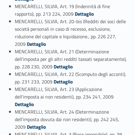
MENCARELLI, SILVIA, Art. 19 (Indennità di fine
Link identifier #identifier_person_51374-74
rapporto), pp. 213 224, 2009
Dettaglio
MENCARELLI, SILVIA, Art. 20-bis (Redditi dei soci delle
società personali in caso di recesso, esclusione,
riduzione del capitale e liquidazione., pp. 226 227,
Link identifier #identifier_person_27676-75
2009
Dettaglio
MENCARELLI, SILVIA, Art. 21 (Determinazione
dell'imposta per gli altri redditi tassati separatamente),
Link identifier #identifier_person_23786-76
pp. 228 230, 2009
Dettaglio
MENCARELLI, SILVIA, Art. 22 (Scomputo degli acconti),
Link identifier #identifier_person_179054-77
pp. 231 233, 2009
Dettaglio
MENCARELLI, SILVIA, Art. 23 (Applicazione
Link identifier #identifier_person_36687-78
dell'imposta ai non residenti), pp. 234 241, 2009
Dettaglio
MENCARELLI, SILVIA, Art. 24 (Determinazione
dell'imposta dovuta dai non residenti), pp. 242 245,
Link identifier #identifier_person_25014-79
2009
Dettaglio
MENCARELLI, SILVIA, Art. 3 (Base imponibile), pp. 39