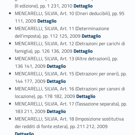
Link identifier #identifier_person_115073-65
(II edizione), pp. 1 231, 2010
Dettaglio
MENCARELLI, SILVIA, Art. 10 (Oneri deducibili), pp. 95
Link identifier #identifier_person_7517-66
111, 2009
Dettaglio
MENCARELLI, SILVIA, Art. 11 (Determinazione
Link identifier #identifier_person_81619-67
dell'imposta), pp. 112 125, 2009
Dettaglio
MENCARELLI, SILVIA, Art. 12 (Detrazioni per carichi di
Link identifier #identifier_person_8116-68
famiglia), pp. 126 136, 2009
Dettaglio
MENCARELLI, SILVIA, Art. 13 (Altre detrazioni), pp.
Link identifier #identifier_person_168394-69
136 141, 2009
Dettaglio
MENCARELLI, SILVIA, Art. 15 (Detrazioni per oneri), pp.
Link identifier #identifier_person_33882-70
144 177, 2009
Dettaglio
MENCARELLI, SILVIA, Art. 16 (Detrazioni per canoni di
Link identifier #identifier_person_146587-71
locazione), pp. 178 182, 2009
Dettaglio
MENCARELLI, SILVIA, Art. 17 (Tassazione separata), pp.
Link identifier #identifier_person_24979-72
183 211, 2009
Dettaglio
MENCARELLI, SILVIA, Art. 18 (Imposizione sostitutiva
Link identifier #identifier_person_196110-73
dei redditi di fonte estera), pp. 211 212, 2009
Dettaglio