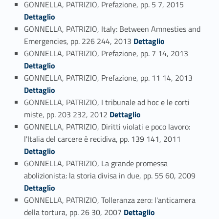
Link identifier #identifier_person_119703-80
GONNELLA, PATRIZIO, Prefazione, pp. 5 7, 2015
Dettaglio
GONNELLA, PATRIZIO, Italy: Between Amnesties and
Link identifier #identifier_person_49261-81
Emergencies, pp. 226 244, 2013
Dettaglio
Link identifier #identifier_person_174223-82
GONNELLA, PATRIZIO, Prefazione, pp. 7 14, 2013
Dettaglio
Link identifier #identifier_person_2805-83
GONNELLA, PATRIZIO, Prefazione, pp. 11 14, 2013
Dettaglio
GONNELLA, PATRIZIO, I tribunale ad hoc e le corti
Link identifier #identifier_person_119482-84
miste, pp. 203 232, 2012
Dettaglio
GONNELLA, PATRIZIO, Diritti violati e poco lavoro:
Link identifier #identifier_person_55772-85
l'Italia del carcere è recidiva, pp. 139 141, 2011
Dettaglio
GONNELLA, PATRIZIO, La grande promessa
Link identifier #identifier_person_88351-86
abolizionista: la storia divisa in due, pp. 55 60, 2009
Dettaglio
GONNELLA, PATRIZIO, Tolleranza zero: l'anticamera
Link identifier #identifier_person_90194-87
della tortura, pp. 26 30, 2007
Dettaglio