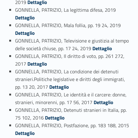
2019
Dettaglio
Link identifier #identifier_person_196513-72
GONNELLA, PATRIZIO, La legittima difesa, 2019
Dettaglio
Link identifier #identifier_person_154698-73
GONNELLA, PATRIZIO, Mala follia, pp. 19 24, 2019
Dettaglio
GONNELLA, PATRIZIO, Televisione e giustizia al tempo
Link identifier #identifier_person_1200-74
delle società chiuse, pp. 17 24, 2019
Dettaglio
GONNELLA, PATRIZIO, Il diritto di voto, pp. 261 272,
Link identifier #identifier_person_192374-75
2017
Dettaglio
GONNELLA, PATRIZIO, La condizione dei detenuti
stranieri.Politiche legislative e diritti degli immigrati,
Link identifier #identifier_person_39107-76
pp. 13 20, 2017
Dettaglio
GONNELLA, PATRIZIO, Le identità e il carcere: donne,
Link identifier #identifier_person_148230-77
stranieri, minorenni, pp. 17 56, 2017
Dettaglio
GONNELLA, PATRIZIO, Detenuti stranieri in Italia, pp.
Link identifier #identifier_person_164223-78
75 102, 2016
Dettaglio
GONNELLA, PATRIZIO, Postfazione, pp. 183 188, 2015
Link identifier #identifier_person_95622-79
Dettaglio