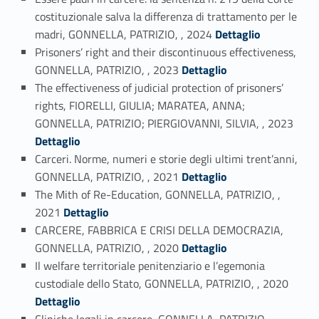
costituzionale salva la differenza di trattamento per le
Link identifier #identifier_person_42042-3
madri, GONNELLA, PATRIZIO, , 2024
Dettaglio
Prisoners’ right and their discontinuous effectiveness,
Link identifier #identifier_person_32346-4
GONNELLA, PATRIZIO, , 2023
Dettaglio
The effectiveness of judicial protection of prisoners’
rights, FIORELLI, GIULIA; MARATEA, ANNA;
Link identifier #identifier_person_3057-5
GONNELLA, PATRIZIO; PIERGIOVANNI, SILVIA, , 2023
Dettaglio
Carceri. Norme, numeri e storie degli ultimi trent’anni,
Link identifier #identifier_person_21245-6
GONNELLA, PATRIZIO, , 2021
Dettaglio
The Mith of Re-Education, GONNELLA, PATRIZIO, ,
Link identifier #identifier_person_115822-7
2021
Dettaglio
CARCERE, FABBRICA E CRISI DELLA DEMOCRAZIA,
Link identifier #identifier_person_140065-8
GONNELLA, PATRIZIO, , 2020
Dettaglio
Il welfare territoriale penitenziario e l’egemonia
Link identifier #identifier_person_136173-9
custodiale dello Stato, GONNELLA, PATRIZIO, , 2020
Dettaglio
Cliniche legali in carcere, GONNELLA, PATRIZIO, ,