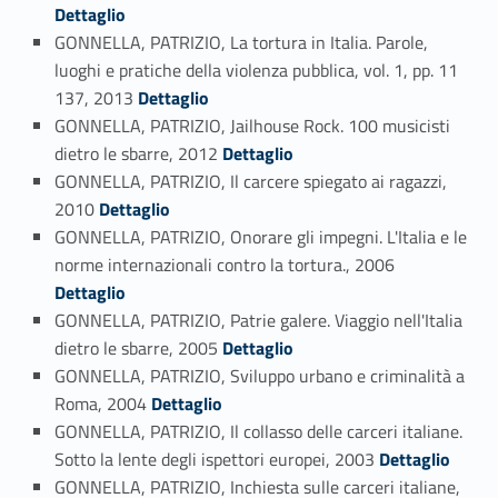
Dettaglio
GONNELLA, PATRIZIO, La tortura in Italia. Parole,
luoghi e pratiche della violenza pubblica, vol. 1, pp. 11
Link identifier #identifier_person_55417-38
137, 2013
Dettaglio
GONNELLA, PATRIZIO, Jailhouse Rock. 100 musicisti
Link identifier #identifier_person_50361-39
dietro le sbarre, 2012
Dettaglio
GONNELLA, PATRIZIO, Il carcere spiegato ai ragazzi,
Link identifier #identifier_person_5520-40
2010
Dettaglio
GONNELLA, PATRIZIO, Onorare gli impegni. L'Italia e le
Link identifier #identifier_person_23791-41
norme internazionali contro la tortura., 2006
Dettaglio
GONNELLA, PATRIZIO, Patrie galere. Viaggio nell'Italia
Link identifier #identifier_person_172304-42
dietro le sbarre, 2005
Dettaglio
GONNELLA, PATRIZIO, Sviluppo urbano e criminalità a
Link identifier #identifier_person_41406-43
Roma, 2004
Dettaglio
GONNELLA, PATRIZIO, Il collasso delle carceri italiane.
Link identifier #identifier_person_103264-44
Sotto la lente degli ispettori europei, 2003
Dettaglio
GONNELLA, PATRIZIO, Inchiesta sulle carceri italiane,