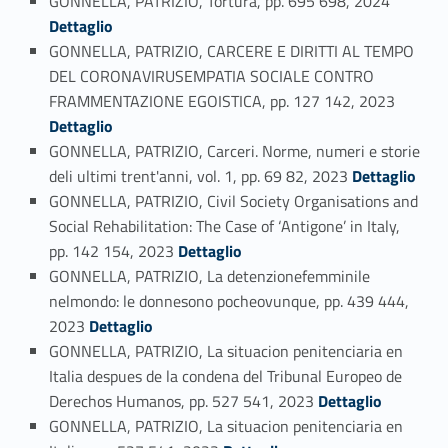
GONNELLA, PATRIZIO, Tortura, pp. 695 698, 2024
Dettaglio
GONNELLA, PATRIZIO, CARCERE E DIRITTI AL TEMPO
DEL CORONAVIRUSEMPATIA SOCIALE CONTRO
Link identifier #identifier_person_132773-52
FRAMMENTAZIONE EGOISTICA, pp. 127 142, 2023
Dettaglio
GONNELLA, PATRIZIO, Carceri. Norme, numeri e storie
Link identifier #identifier_person_31263-53
deli ultimi trent'anni, vol. 1, pp. 69 82, 2023
Dettaglio
GONNELLA, PATRIZIO, Civil Society Organisations and
Social Rehabilitation: The Case of ‘Antigone’ in Italy,
Link identifier #identifier_person_132918-54
pp. 142 154, 2023
Dettaglio
GONNELLA, PATRIZIO, La detenzionefemminile
nelmondo: le donnesono pocheovunque, pp. 439 444,
Link identifier #identifier_person_14847-55
2023
Dettaglio
GONNELLA, PATRIZIO, La situacion penitenciaria en
Italia despues de la condena del Tribunal Europeo de
Link identifier #identifier_person_177367-56
Derechos Humanos, pp. 527 541, 2023
Dettaglio
GONNELLA, PATRIZIO, La situacion penitenciaria en
Link identifier #identifier_person_84856-57