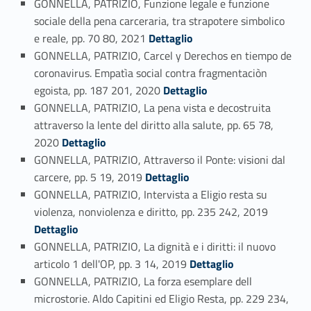
GONNELLA, PATRIZIO, Funzione legale e funzione
sociale della pena carceraria, tra strapotere simbolico
Link identifier #identifier_person_88653-65
e reale, pp. 70 80, 2021
Dettaglio
GONNELLA, PATRIZIO, Carcel y Derechos en tiempo de
coronavirus. Empatìa social contra fragmentaciòn
Link identifier #identifier_person_66820-66
egoista, pp. 187 201, 2020
Dettaglio
GONNELLA, PATRIZIO, La pena vista e decostruita
attraverso la lente del diritto alla salute, pp. 65 78,
Link identifier #identifier_person_109086-67
2020
Dettaglio
GONNELLA, PATRIZIO, Attraverso il Ponte: visioni dal
Link identifier #identifier_person_72179-68
carcere, pp. 5 19, 2019
Dettaglio
GONNELLA, PATRIZIO, Intervista a Eligio resta su
Link identifier #identifier_person_18259-69
violenza, nonviolenza e diritto, pp. 235 242, 2019
Dettaglio
GONNELLA, PATRIZIO, La dignità e i diritti: il nuovo
Link identifier #identifier_person_71975-70
articolo 1 dell'OP, pp. 3 14, 2019
Dettaglio
GONNELLA, PATRIZIO, La forza esemplare dell
microstorie. Aldo Capitini ed Eligio Resta, pp. 229 234,
Link identifier #identifier_person_194823-71