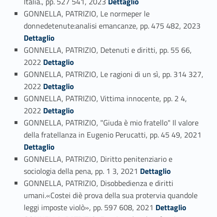
Italia., pp. 527 541, 2023
Dettaglio
GONNELLA, PATRIZIO, Le normeper le
Link identifier #identifier_person_194768-58
donnedetenute:analisi emancanze, pp. 475 482, 2023
Dettaglio
GONNELLA, PATRIZIO, Detenuti e diritti, pp. 55 66,
Link identifier #identifier_person_23966-59
2022
Dettaglio
GONNELLA, PATRIZIO, Le ragioni di un sì, pp. 314 327,
Link identifier #identifier_person_8746-60
2022
Dettaglio
GONNELLA, PATRIZIO, Vittima innocente, pp. 2 4,
Link identifier #identifier_person_182883-61
2022
Dettaglio
GONNELLA, PATRIZIO, "Giuda è mio fratello" Il valore
Link identifier #identifier_person_110240-62
della fratellanza in Eugenio Perucatti, pp. 45 49, 2021
Dettaglio
GONNELLA, PATRIZIO, Diritto penitenziario e
Link identifier #identifier_person_177384-63
sociologia della pena, pp. 1 3, 2021
Dettaglio
GONNELLA, PATRIZIO, Disobbedienza e diritti
umani.«Costei diè prova della sua protervia quandole
Link identifier #identifier_person_192676-64
leggi imposte violò», pp. 597 608, 2021
Dettaglio