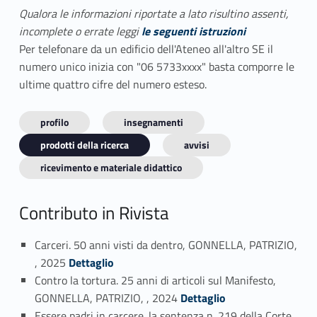
Qualora le informazioni riportate a lato risultino assenti,
incomplete o errate leggi
le seguenti istruzioni
Per telefonare da un edificio dell'Ateneo all'altro SE il
numero unico inizia con "06 5733xxxx" basta comporre le
ultime quattro cifre del numero esteso.
profilo
insegnamenti
prodotti della ricerca
avvisi
ricevimento e materiale didattico
Contributo in Rivista
Carceri. 50 anni visti da dentro, GONNELLA, PATRIZIO,
Link identifier #identifier_person_188911-1
, 2025
Dettaglio
Contro la tortura. 25 anni di articoli sul Manifesto,
Link identifier #identifier_person_198004-2
GONNELLA, PATRIZIO, , 2024
Dettaglio
Essere padri in carcere. la sentenza n. 219 della Corte