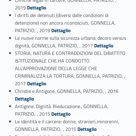
Link identifier #identifier_person_48725-10
2019
Dettaglio
I diritti dei detenuti (diversi dalle condizioni di
detenzione) non ancora riconosciuti, GONNELLA,
Link identifier #identifier_person_69426-11
PATRIZIO, , 2019
Dettaglio
Le nuove norme sulla sicurezza urbana: decoro versus
Link identifier #identifier_person_39836-12
dignità, GONNELLA, PATRIZIO, , 2017
Dettaglio
STORIA, NATURA E CONTRADDIZIONI DEL DIBATTITO
ISTITUZIONALE CHE HA CONDOTTO
ALL’APPROVAZIONE DELLA LEGGE CHE
CRIMINALIZZA LA TORTURA, GONNELLA, PATRIZIO, ,
Link identifier #identifier_person_141679-13
2017
Dettaglio
Link identifier #identifier_person_168173-14
Christie e Antigone, GONNELLA, PATRIZIO, , 2016
Dettaglio
Antigone. Dignità. Rieducazione., GONNELLA,
Link identifier #identifier_person_183219-15
PATRIZIO, , 2015
Dettaglio
Le identità e il carcere: donne, stranieri,minorenni,
Link identifier #identifier_person_64338-16
GONNELLA, PATRIZIO, , 2015
Dettaglio