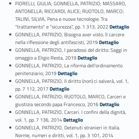
FIORELLI, GIULIA; GONNELLA, PATRIZIO; MASSARO,
ANTONELLA; RICCARDI, ALICE; RUOTOLO, MARCO;
TALINI, SILVIA, Pena e nuove tecnologie. Tra
Link identifier #identifier_person_194171-30
"trattamento" e "sicurezza", pp. 1 313, 2022
Dettaglio
GONNELLA, PATRIZIO, Bisogna aver visto. Il carcere
Link identifier #identifier_person_151556-31
nella riflessione degli antifascisti, 2019
Dettaglio
GONNELLA, PATRIZIO, I paradossi del diritto. Saggi in
Link identifier #identifier_person_110105-32
omaggio a Eligio Resta, 2019
Dettaglio
GONNELLA, PATRIZIO, La riforma dell'ordinamento
Link identifier #identifier_person_142034-33
penitenziario, 2019
Dettaglio
GONNELLA, PATRIZIO, Il diritto (non) ci salverà, vol. 1,
Link identifier #identifier_person_170075-34
pp. 7 112, 2017
Dettaglio
GONNELLA, PATRIZIO; RUOTOLO, MARCO, Carceri e
Link identifier #identifier_person_167105-35
giustizia secondo papa Francesco, 2016
Dettaglio
GONNELLA, PATRIZIO, Carceri. I confini della dignità,
Link identifier #identifier_person_32343-36
vol. 1, pp. 7 136, 2014
Dettaglio
GONNELLA, PATRIZIO, Detenuti stranieri in Italia.
Link identifier #identifier_person_94478-37
Norme, numeri e diritti, vol. 1, pp. 3 101, 2014