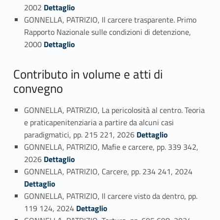
Link identifier #identifier_person_190293-45
2002
Dettaglio
GONNELLA, PATRIZIO, Il carcere trasparente. Primo
Rapporto Nazionale sulle condizioni di detenzione,
Link identifier #identifier_person_176759-46
2000
Dettaglio
Contributo in volume e atti di
convegno
GONNELLA, PATRIZIO, La pericolosità al centro. Teoria
e praticapenitenziaria a partire da alcuni casi
Link identifier #identifier_person_47741-47
paradigmatici, pp. 215 221, 2026
Dettaglio
GONNELLA, PATRIZIO, Mafie e carcere, pp. 339 342,
Link identifier #identifier_person_99758-48
2026
Dettaglio
Link identifier #identifier_person_122642-49
GONNELLA, PATRIZIO, Carcere, pp. 234 241, 2024
Dettaglio
GONNELLA, PATRIZIO, Il carcere visto da dentro, pp.
Link identifier #identifier_person_133631-50
119 124, 2024
Dettaglio
Link identifier #identifier_person_25826-51