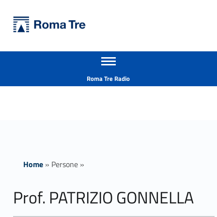
Primary Menu
Università Roma Tre
Prof. PATRIZIO GONNELLA ricerca - Università Roma Tre
Apri il menu secondario
L’Università degli Studi Roma Tre è un’università giovane e per giovani, è nata nel 1992 ed è rapidamente cresciuta sia in termini di studenti che di corsi di studio offerti. Sono attivi 13 dipartimenti che offrono corsi di Laurea, Laurea magistrale, Master, Corsi di perfezionamento, Dottorati di ricerca e Scuole di specializzazione
Header info sidebar
Roma Tre Radio
Home
»
Persone
»
Prof. PATRIZIO GONNELLA