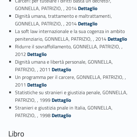
Carceri: per tutelare i diritti basta un decreto?,
Link identifier #identifier_person_174020-17
GONNELLA, PATRIZIO, , 2014
Dettaglio
Dignità umana, trattamento e maltrattamenti,
Link identifier #identifier_person_80528-18
GONNELLA, PATRIZIO, , 2014
Dettaglio
La soft law internazionale e la sua cogenza in ambito
Link identifier #identifier_person_134534-19
penitenziario, GONNELLA, PATRIZIO, , 2014
Dettaglio
Ridurre il sovraffollamento, GONNELLA, PATRIZIO, ,
Link identifier #identifier_person_45801-20
2012
Dettaglio
Dignità umana e libertà personale, GONNELLA,
Link identifier #identifier_person_113098-21
PATRIZIO, , 2011
Dettaglio
Un programma per il carcere, GONNELLA, PATRIZIO, ,
Link identifier #identifier_person_84495-22
2011
Dettaglio
Statistiche su stranieri e giustizia penale, GONNELLA,
Link identifier #identifier_person_81445-23
PATRIZIO, , 1999
Dettaglio
Stranieri e giustizia pnale in Italia, GONNELLA,
Link identifier #identifier_person_22811-24
PATRIZIO, , 1998
Dettaglio
Libro