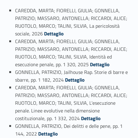
CAREDDA, MARTA; FIORELLI, GIULIA; GONNELLA,
PATRIZIO; MASSARO, ANTONELLA; RICCARDI, ALICE;
RUOTOLO, MARCO; TALINI, SILVIA, La pericolosità
Link identifier #identifier_person_49369-25
sociale, 2026
Dettaglio
CAREDDA, MARTA; FIORELLI, GIULIA; GONNELLA,
PATRIZIO; MASSARO, ANTONELLA; RICCARDI, ALICE;
RUOTOLO, MARCO; TALINI, SILVIA, Identità ed
Link identifier #identifier_person_143065-26
esecuzione penale, pp. 1 320, 2025
Dettaglio
GONNELLA, PATRIZIO, Jailhouse Rap. Storie di barre e
Link identifier #identifier_person_54111-27
sbarre, pp. 1 182, 2024
Dettaglio
CAREDDA, MARTA; FIORELLI, GIULIA; GONNELLA,
PATRIZIO; MASSARO, ANTONELLA; RICCARDI, ALICE;
RUOTOLO, MARCO; TALINI, SILVIA, L'esecuzione
penale. Linee evolutive nella dimensione
Link identifier #identifier_person_22417-28
costituzionale, pp. 1 332, 2024
Dettaglio
GONNELLA, PATRIZIO, Dei delitti e delle pene, pp. 1
Link identifier #identifier_person_52334-29
144, 2022
Dettaglio