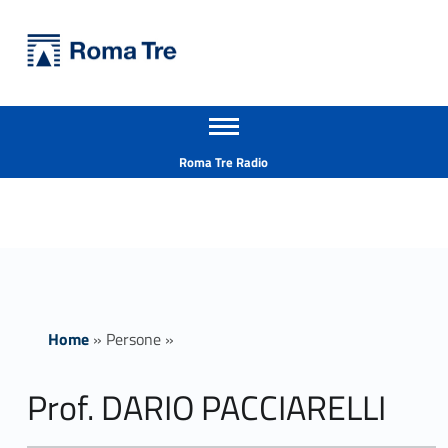
Primary Menu
Università Roma Tre
Prof. DARIO PACCIARELLI - Università Roma Tre
Apri il menu secondario
L’Università degli Studi Roma Tre è un’università giovane e per giovani, è nata nel 1992 ed è rapidamente cresciuta sia in termini di studenti che di corsi di studio offerti. Sono attivi 13 dipartimenti che offrono corsi di Laurea, Laurea magistrale, Master, Corsi di perfezionamento, Dottorati di ricerca e Scuole di specializzazione
Header info sidebar
Roma Tre Radio
Home
»
Persone
»
Prof. DARIO PACCIARELLI