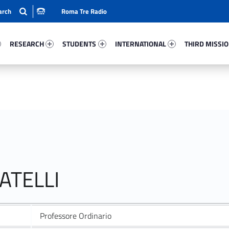
Roma Tre Radio
53-15
Research 10796-24
Students 93735-33
International 78292-50
Third Mission 
RESEARCH
STUDENTS
INTERNATIONAL
THIRD MISSI
ATELLI
Professore Ordinario