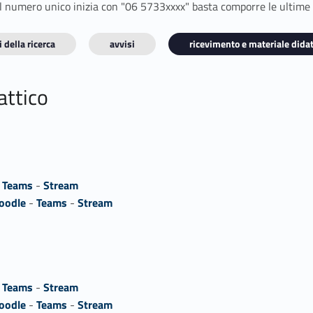
E il numero unico inizia con "06 5733xxxx" basta comporre le ultime
 della ricerca
avvisi
ricevimento e materiale didat
attico
-
Teams
-
Stream
oodle
-
Teams
-
Stream
-
Teams
-
Stream
oodle
-
Teams
-
Stream