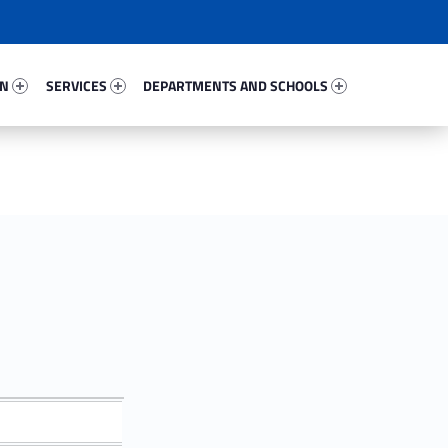
60644-67
Services 82538-81
Departments And Schools 16225-96
ON
SERVICES
DEPARTMENTS AND SCHOOLS