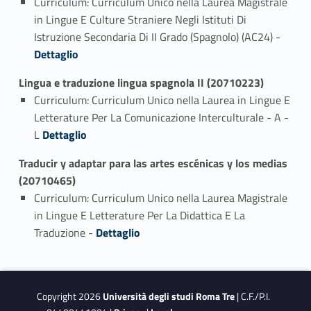
Curriculum: Curriculum Unico nella Laurea Magistrale
in Lingue E Culture Straniere Negli Istituti Di
Link identifier #identifier_person_33925-1
Istruzione Secondaria Di II Grado (Spagnolo) (AC24) -
Dettaglio
Lingua e traduzione lingua spagnola II (20710223)
Curriculum: Curriculum Unico nella Laurea in Lingue E
Letterature Per La Comunicazione Interculturale - A -
Link identifier #identifier_person_150872-1
L
Dettaglio
Traducir y adaptar para las artes escénicas y los medias
(20710465)
Curriculum: Curriculum Unico nella Laurea Magistrale
in Lingue E Letterature Per La Didattica E La
Link identifier #identifier_person_24568-1
Traduzione -
Dettaglio
Copyright 2026
Università degli studi Roma Tre
| C.F./P.I.