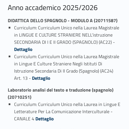
Anno accademico 2025/2026
DIDATTICA DELLO SPAGNOLO - MODULO A (20711587)
Curriculum: Curriculum Unico nella Laurea Magistrale
in LINGUE E CULTURE STRANIERE NELL'istruzione
Link identifier #identifier_person_119140-1
SECONDARIA DI I E II GRADO (SPAGNOLO) (AC22) -
Dettaglio
Curriculum: Curriculum Unico nella Laurea Magistrale
in Lingue E Culture Straniere Negli Istituti Di
Istruzione Secondaria Di II Grado (Spagnolo) (AC24)
Link identifier #identifier_person_188654-2
Art. 13 -
Dettaglio
Laboratorio analisi del testo e traduzione (spagnolo)
(20710251)
Curriculum: Curriculum Unico nella Laurea in Lingue E
Letterature Per La Comunicazione Interculturale -
Link identifier #identifier_person_163999-1
CANALE 4
Dettaglio