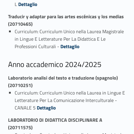
Link identifier #identifier_person_73722-1
L
Dettaglio
Traducir y adaptar para las artes escénicas y los medias
(20710465)
Curriculum: Curriculum Unico nella Laurea Magistrale
in Lingue E Letterature Per La Didattica E Le
Link identifier #identifier_person_107144-1
Professioni Culturali -
Dettaglio
Anno accademico 2024/2025
Laboratorio analisi del testo e traduzione (spagnolo)
(20710251)
Curriculum: Curriculum Unico nella Laurea in Lingue E
Letterature Per La Comunicazione Interculturale -
Link identifier #identifier_person_82741-1
CANALE 5
Dettaglio
LABORATORIO DI DIDATTICA DISCIPLINARE A
(20711575)