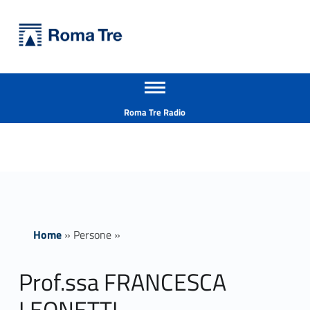
Primary Menu
Università Roma Tre
Prof.ssa FRANCESCA LEONETTI insegnamenti - Università Roma Tre
Apri il menu secondario
L’Università degli Studi Roma Tre è un’università giovane e per giovani, è nata nel 1992 ed è rapidamente cresciuta sia in termini di studenti che di corsi di studio offerti. Sono attivi 13 dipartimenti che offrono corsi di Laurea, Laurea magistrale, Master, Corsi di perfezionamento, Dottorati di ricerca e Scuole di specializzazione
Header info sidebar
Roma Tre Radio
Home
»
Persone
»
Prof.ssa FRANCESCA
LEONETTI