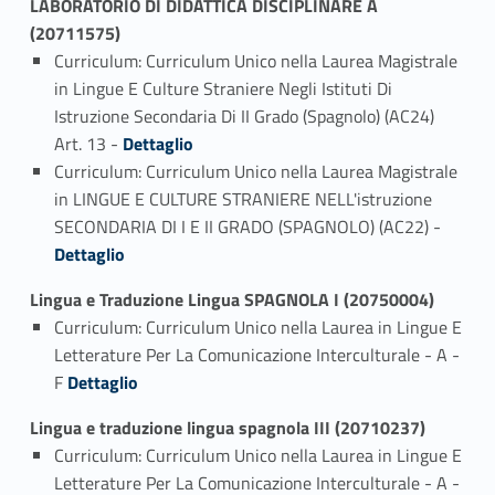
LABORATORIO DI DIDATTICA DISCIPLINARE A
(20711575)
Curriculum: Curriculum Unico nella Laurea Magistrale
in Lingue E Culture Straniere Negli Istituti Di
Istruzione Secondaria Di II Grado (Spagnolo) (AC24)
Link identifier #identifier_person_195736-1
Art. 13 -
Dettaglio
Curriculum: Curriculum Unico nella Laurea Magistrale
in LINGUE E CULTURE STRANIERE NELL'istruzione
Link identifier #identifier_person_186132-2
SECONDARIA DI I E II GRADO (SPAGNOLO) (AC22) -
Dettaglio
Lingua e Traduzione Lingua SPAGNOLA I (20750004)
Curriculum: Curriculum Unico nella Laurea in Lingue E
Letterature Per La Comunicazione Interculturale - A -
Link identifier #identifier_person_1540-1
F
Dettaglio
Lingua e traduzione lingua spagnola III (20710237)
Curriculum: Curriculum Unico nella Laurea in Lingue E
Letterature Per La Comunicazione Interculturale - A -