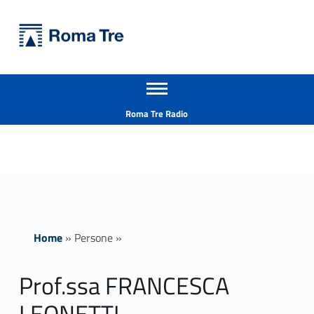
Primary Menu
Università Roma Tre
Prof.ssa FRANCESCA LEONETTI - Università Roma Tre
Apri il menu secondario
L’Università degli Studi Roma Tre è un’università giovane e per giovani, è nata nel 1992 ed è rapidamente cresciuta sia in termini di studenti che di corsi di studio offerti. Sono attivi 13 dipartimenti che offrono corsi di Laurea, Laurea magistrale, Master, Corsi di perfezionamento, Dottorati di ricerca e Scuole di specializzazione
Header info sidebar
Roma Tre Radio
Home
»
Persone
»
Prof.ssa FRANCESCA
LEONETTI