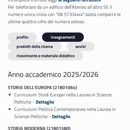
Per telefonare da un edificio dell'Ateneo all'altro SE il
numero unico inizia con "06 5733xxxx" basta comporre le
ultime quattro cifre del numero esteso.
profilo
insegnamenti
prodotti della ricerca
avvisi
ricevimento e materiale didattico
Anno accademico 2025/2026
STORIA DELL'EUROPA (21801064)
Curriculum: Studi Europei nella Laurea in Scienze
Link identifier #identifier_person_84758-1
Politiche -
Dettaglio
Curriculum: Politica Contemporanea nella Laurea in
Link identifier #identifier_person_55298-2
Scienze Politiche -
Dettaglio
STORIA MODERNA (21801580)