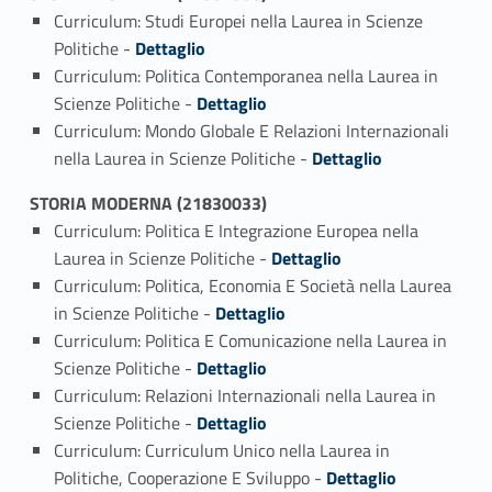
Curriculum: Studi Europei nella Laurea in Scienze
Link identifier #identifier_person_57243-1
Politiche -
Dettaglio
Curriculum: Politica Contemporanea nella Laurea in
Link identifier #identifier_person_174344-2
Scienze Politiche -
Dettaglio
Curriculum: Mondo Globale E Relazioni Internazionali
Link identifier #identifier_person_189793-3
nella Laurea in Scienze Politiche -
Dettaglio
STORIA MODERNA (21830033)
Curriculum: Politica E Integrazione Europea nella
Link identifier #identifier_person_158490-1
Laurea in Scienze Politiche -
Dettaglio
Curriculum: Politica, Economia E Società nella Laurea
Link identifier #identifier_person_38546-2
in Scienze Politiche -
Dettaglio
Curriculum: Politica E Comunicazione nella Laurea in
Link identifier #identifier_person_48006-3
Scienze Politiche -
Dettaglio
Curriculum: Relazioni Internazionali nella Laurea in
Link identifier #identifier_person_96503-4
Scienze Politiche -
Dettaglio
Curriculum: Curriculum Unico nella Laurea in
Link identifier #identifier_person_118255-5
Politiche, Cooperazione E Sviluppo -
Dettaglio