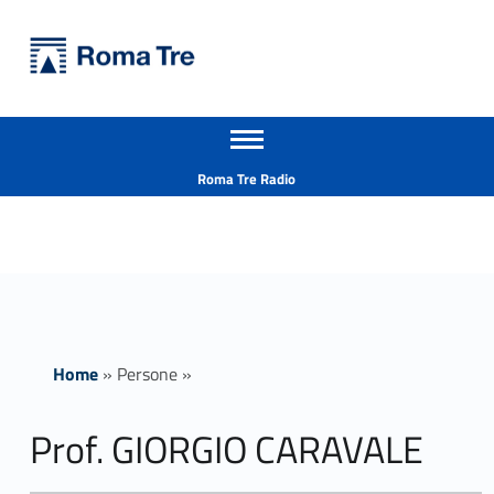
Primary Menu
Università Roma Tre
Prof. GIORGIO CARAVALE insegnamenti - Università Roma Tre
Apri il menu secondario
L’Università degli Studi Roma Tre è un’università giovane e per giovani, è nata nel 1992 ed è rapidamente cresciuta sia in termini di studenti che di corsi di studio offerti. Sono attivi 13 dipartimenti che offrono corsi di Laurea, Laurea magistrale, Master, Corsi di perfezionamento, Dottorati di ricerca e Scuole di specializzazione
Header info sidebar
Roma Tre Radio
Home
»
Persone
»
Prof. GIORGIO CARAVALE