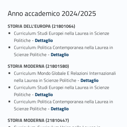
Anno accademico 2024/2025
STORIA DELL'EUROPA (21801064)
Curriculum: Studi Europei nella Laurea in Scienze
Link identifier #identifier_person_40588-1
Politiche -
Dettaglio
Curriculum: Politica Contemporanea nella Laurea in
Link identifier #identifier_person_93087-2
Scienze Politiche -
Dettaglio
STORIA MODERNA (21801580)
Curriculum: Mondo Globale E Relazioni Internazionali
Link identifier #identifier_person_162691-1
nella Laurea in Scienze Politiche -
Dettaglio
Curriculum: Studi Europei nella Laurea in Scienze
Link identifier #identifier_person_13587-2
Politiche -
Dettaglio
Curriculum: Politica Contemporanea nella Laurea in
Link identifier #identifier_person_33446-3
Scienze Politiche -
Dettaglio
STORIA MODERNA (21810447)