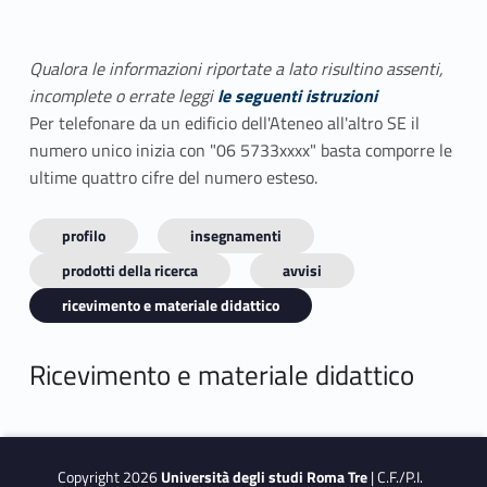
Qualora le informazioni riportate a lato risultino assenti,
incomplete o errate leggi
le seguenti istruzioni
Per telefonare da un edificio dell'Ateneo all'altro SE il
numero unico inizia con "06 5733xxxx" basta comporre le
ultime quattro cifre del numero esteso.
profilo
insegnamenti
prodotti della ricerca
avvisi
ricevimento e materiale didattico
Ricevimento e materiale didattico
Copyright 2026
Università degli studi Roma Tre
| C.F./P.I.