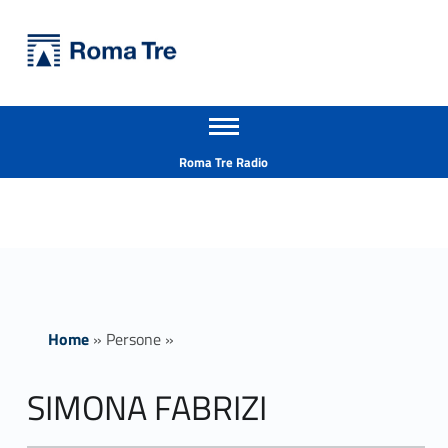
Primary Menu
Università Roma Tre
SIMONA FABRIZI - Università Roma Tre
Apri il menu secondario
L’Università degli Studi Roma Tre è un’università giovane e per giovani, è nata nel 1992 ed è rapidamente cresciuta sia in termini di studenti che di corsi di studio offerti. Sono attivi 13 dipartimenti che offrono corsi di Laurea, Laurea magistrale, Master, Corsi di perfezionamento, Dottorati di ricerca e Scuole di specializzazione
Header info sidebar
Roma Tre Radio
Home
»
Persone
»
SIMONA FABRIZI