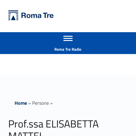
Primary Menu
Università Roma Tre
Prof.ssa ELISABETTA MATTEI - Università Roma Tre
Apri il menu secondario
L’Università degli Studi Roma Tre è un’università giovane e per giovani, è nata nel 1992 ed è rapidamente cresciuta sia in termini di studenti che di corsi di studio offerti. Sono attivi 13 dipartimenti che offrono corsi di Laurea, Laurea magistrale, Master, Corsi di perfezionamento, Dottorati di ricerca e Scuole di specializzazione
Header info sidebar
Roma Tre Radio
Home
»
Persone
»
Prof.ssa ELISABETTA
MATTEI