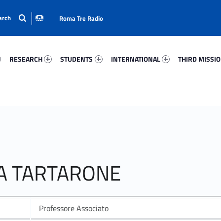
Roma Tre Radio
12-15
Research 80112-24
Students 37935-33
International 69497-50
Third Mission 
RESEARCH
STUDENTS
INTERNATIONAL
THIRD MISSI
CA TARTARONE
Professore Associato