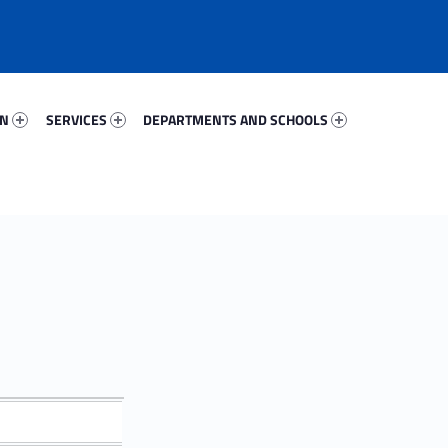
15887-67
Services 79322-81
Departments And Schools 59361-96
ON
SERVICES
DEPARTMENTS AND SCHOOLS