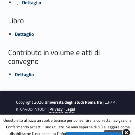
, , ,
Dettaglio
Libro
Link identifier #identifier_person_123998-2
Dettaglio
Contributo in volume e atti di
convegno
Link identifier #identifier_person_6642-3
Dettaglio
Copyright 2026
Università degli studi Roma Tre
| C.F./P.I.
n. 04400441004 |
Privacy
|
Legal
Notes
|
Accessibility
|
Accessibility Target
Questo sito utilizza un cookie tecnico per consentire la corretta navigazione.
Confermando accetti il suo utilizzo. Se vuoi saperne di più e leggere come
This site is protected by reCAPTCHA and the Google
Privacy
disabilitarne l'uso, consulta l'informativa estesa.
ENG
Accetta