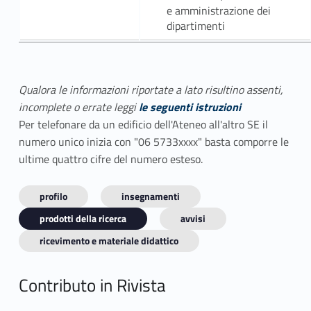
e amministrazione dei
dipartimenti
Qualora le informazioni riportate a lato risultino assenti,
incomplete o errate leggi
le seguenti istruzioni
Per telefonare da un edificio dell'Ateneo all'altro SE il
numero unico inizia con "06 5733xxxx" basta comporre le
ultime quattro cifre del numero esteso.
profilo
insegnamenti
prodotti della ricerca
avvisi
ricevimento e materiale didattico
Contributo in Rivista
Link identifier #identifier_person_159120-1