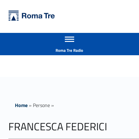
Primary Menu
Università Roma Tre
FRANCESCA FEDERICI ricerca - Università Roma Tre
Apri il menu secondario
L’Università degli Studi Roma Tre è un’università giovane e per giovani, è nata nel 1992 ed è rapidamente cresciuta sia in termini di studenti che di corsi di studio offerti. Sono attivi 13 dipartimenti che offrono corsi di Laurea, Laurea magistrale, Master, Corsi di perfezionamento, Dottorati di ricerca e Scuole di specializzazione
Header info sidebar
Roma Tre Radio
Home
»
Persone
»
FRANCESCA FEDERICI