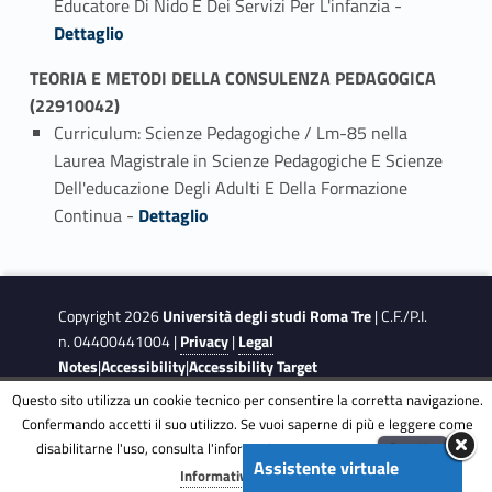
Educatore Di Nido E Dei Servizi Per L'infanzia -
Dettaglio
TEORIA E METODI DELLA CONSULENZA PEDAGOGICA
(22910042)
Curriculum: Scienze Pedagogiche / Lm-85 nella
Laurea Magistrale in Scienze Pedagogiche E Scienze
Dell'educazione Degli Adulti E Della Formazione
Link identifier #identifier_person_36025-1
Continua -
Dettaglio
Copyright 2026
Università degli studi Roma Tre
| C.F./P.I.
n. 04400441004 |
Privacy
|
Legal
Notes
|
Accessibility
|
Accessibility Target
Questo sito utilizza un cookie tecnico per consentire la corretta navigazione.
Confermando accetti il suo utilizzo. Se vuoi saperne di più e leggere come
This site is protected by reCAPTCHA and the Google
Privacy
disabilitarne l'uso, consulta l'informativa estesa.
ENG
Accetta
Policy
and
Terms of Service
apply.
Assistente virtuale
Menu
Informativa completa