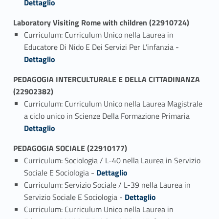
Dettaglio
Laboratory Visiting Rome with children (22910724)
Curriculum: Curriculum Unico nella Laurea in
Link identifier #identifier_person_7009-1
Educatore Di Nido E Dei Servizi Per L'infanzia -
Dettaglio
PEDAGOGIA INTERCULTURALE E DELLA CITTADINANZA
(22902382)
Curriculum: Curriculum Unico nella Laurea Magistrale
Link identifier #identifier_person_45974-1
a ciclo unico in Scienze Della Formazione Primaria
Dettaglio
PEDAGOGIA SOCIALE (22910177)
Curriculum: Sociologia / L-40 nella Laurea in Servizio
Link identifier #identifier_person_179169-1
Sociale E Sociologia -
Dettaglio
Curriculum: Servizio Sociale / L-39 nella Laurea in
Link identifier #identifier_person_126567-2
Servizio Sociale E Sociologia -
Dettaglio
Curriculum: Curriculum Unico nella Laurea in
Link identifier #identifier_person_105099-3