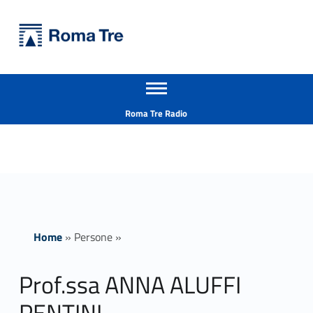
Primary Menu
Università Roma Tre
Prof.ssa ANNA ALUFFI PENTINI insegnamenti - Università Roma Tre
Apri il menu secondario
L’Università degli Studi Roma Tre è un’università giovane e per giovani, è nata nel 1992 ed è rapidamente cresciuta sia in termini di studenti che di corsi di studio offerti. Sono attivi 13 dipartimenti che offrono corsi di Laurea, Laurea magistrale, Master, Corsi di perfezionamento, Dottorati di ricerca e Scuole di specializzazione
Header info sidebar
Roma Tre Radio
Home
»
Persone
»
Prof.ssa ANNA ALUFFI
PENTINI