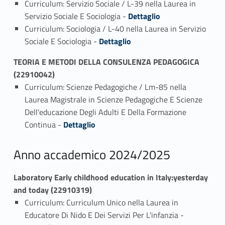
Curriculum: Servizio Sociale / L-39 nella Laurea in
Link identifier #identifier_person_192783-2
Servizio Sociale E Sociologia -
Dettaglio
Curriculum: Sociologia / L-40 nella Laurea in Servizio
Link identifier #identifier_person_107849-3
Sociale E Sociologia -
Dettaglio
TEORIA E METODI DELLA CONSULENZA PEDAGOGICA
(22910042)
Curriculum: Scienze Pedagogiche / Lm-85 nella
Laurea Magistrale in Scienze Pedagogiche E Scienze
Dell'educazione Degli Adulti E Della Formazione
Link identifier #identifier_person_193471-1
Continua -
Dettaglio
Anno accademico 2024/2025
Laboratory Early childhood education in Italy:yesterday
and today (22910319)
Curriculum: Curriculum Unico nella Laurea in
Link identifier #identifier_person_133425-1
Educatore Di Nido E Dei Servizi Per L'infanzia -