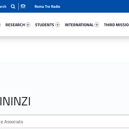
Roma Tre Radio
95-15
Research 87456-24
Students 93077-33
International 94497-50
Third Mission 
RESEARCH
STUDENTS
INTERNATIONAL
THIRD MISSI
ININZI
re Associato