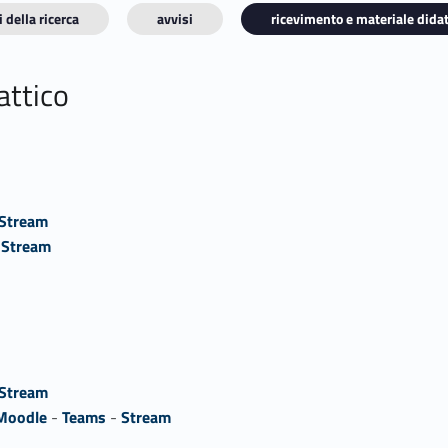
 della ricerca
avvisi
ricevimento e materiale didat
attico
Stream
-
Stream
Stream
Moodle
-
Teams
-
Stream