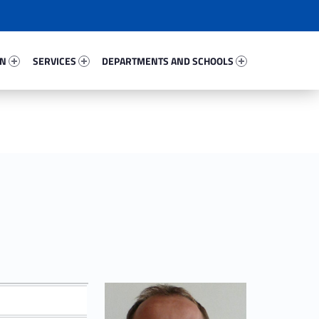
78980-67
Services 32994-81
Departments And Schools 96105-96
ON
SERVICES
DEPARTMENTS AND SCHOOLS