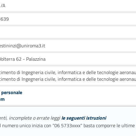
1/A
3639
restininzi@uniroma3.it
Volterra 62 - Palazzina
timento di Ingegneria civile, informatica e delle tecnologie aerona
timento di Ingegneria civile, informatica e delle tecnologie aerona
 personale
um
enti, incomplete o errate leggi
le seguenti istruzioni
E il numero unico inizia con "06 5733xxxx" basta comporre le ultime