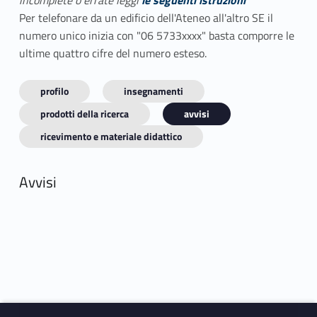
incomplete o errate leggi
le seguenti istruzioni
Per telefonare da un edificio dell'Ateneo all'altro SE il
numero unico inizia con "06 5733xxxx" basta comporre le
ultime quattro cifre del numero esteso.
profilo
insegnamenti
prodotti della ricerca
avvisi
ricevimento e materiale didattico
Avvisi