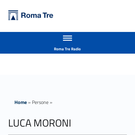
Primary Menu
Università Roma Tre
LUCA MORONI - Università Roma Tre
Apri il menu secondario
L’Università degli Studi Roma Tre è un’università giovane e per giovani, è nata nel 1992 ed è rapidamente cresciuta sia in termini di studenti che di corsi di studio offerti. Sono attivi 13 dipartimenti che offrono corsi di Laurea, Laurea magistrale, Master, Corsi di perfezionamento, Dottorati di ricerca e Scuole di specializzazione
Header info sidebar
Roma Tre Radio
Home
»
Persone
»
LUCA MORONI