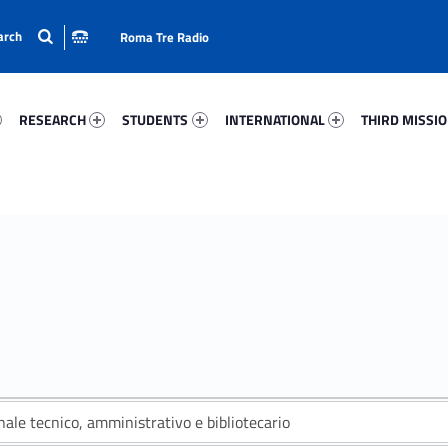
Roma Tre Radio
7-15
Research 89088-24
Students 48788-33
International 81600-50
Third Mission 
RESEARCH
STUDENTS
INTERNATIONAL
THIRD MISSI
ale tecnico, amministrativo e bibliotecario