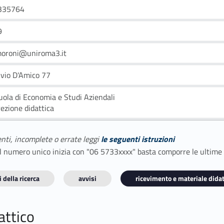
335764
9
moroni@uniroma3.it
lvio D'Amico 77
uola di Economia e Studi Aziendali
rezione didattica
enti, incomplete o errate leggi
le seguenti istruzioni
E il numero unico inizia con "06 5733xxxx" basta comporre le ultime
 della ricerca
avvisi
ricevimento e materiale didat
attico