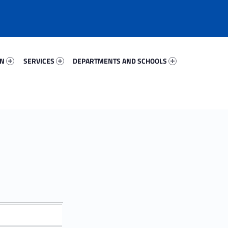
2765-67
Services 52366-81
Departments And Schools 47954-96
ON
SERVICES
DEPARTMENTS AND SCHOOLS