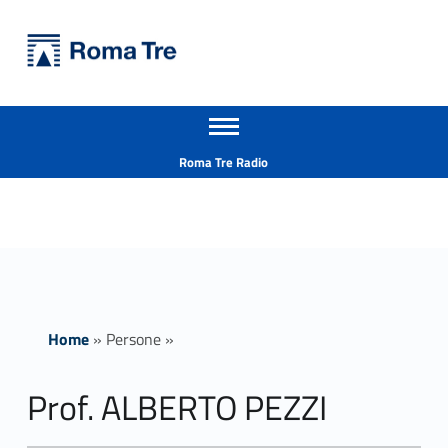
Primary Menu
Università Roma Tre
Prof. ALBERTO PEZZI - Università Roma Tre
Apri il menu secondario
L’Università degli Studi Roma Tre è un’università giovane e per giovani, è nata nel 1992 ed è rapidamente cresciuta sia in termini di studenti che di corsi di studio offerti. Sono attivi 13 dipartimenti che offrono corsi di Laurea, Laurea magistrale, Master, Corsi di perfezionamento, Dottorati di ricerca e Scuole di specializzazione
Header info sidebar
Roma Tre Radio
Home
»
Persone
»
Prof. ALBERTO PEZZI