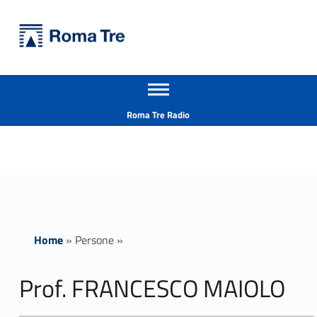
Primary Menu
Università Roma Tre
Prof. FRANCESCO MAIOLO - Università Roma Tre
Apri il menu secondario
L’Università degli Studi Roma Tre è un’università giovane e per giovani, è nata nel 1992 ed è rapidamente cresciuta sia in termini di studenti che di corsi di studio offerti. Sono attivi 13 dipartimenti che offrono corsi di Laurea, Laurea magistrale, Master, Corsi di perfezionamento, Dottorati di ricerca e Scuole di specializzazione
Header info sidebar
Roma Tre Radio
Home
»
Persone
»
Prof. FRANCESCO MAIOLO