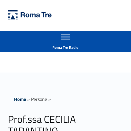
Primary Menu
Università Roma Tre
Prof.ssa CECILIA TARANTINO - Università Roma Tre
Apri il menu secondario
L’Università degli Studi Roma Tre è un’università giovane e per giovani, è nata nel 1992 ed è rapidamente cresciuta sia in termini di studenti che di corsi di studio offerti. Sono attivi 13 dipartimenti che offrono corsi di Laurea, Laurea magistrale, Master, Corsi di perfezionamento, Dottorati di ricerca e Scuole di specializzazione
Header info sidebar
Roma Tre Radio
Home
»
Persone
»
Prof.ssa CECILIA
TARANTINO