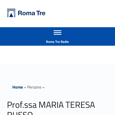
Primary Menu
Università Roma Tre
Prof.ssa MARIA TERESA RUSSO - Università Roma Tre
Apri il menu secondario
L’Università degli Studi Roma Tre è un’università giovane e per giovani, è nata nel 1992 ed è rapidamente cresciuta sia in termini di studenti che di corsi di studio offerti. Sono attivi 13 dipartimenti che offrono corsi di Laurea, Laurea magistrale, Master, Corsi di perfezionamento, Dottorati di ricerca e Scuole di specializzazione
Header info sidebar
Roma Tre Radio
Home
»
Persone
»
Prof.ssa MARIA TERESA
RUSSO