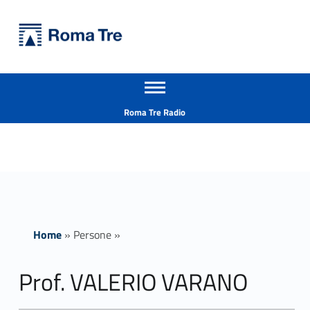
Primary Menu
Università Roma Tre
Prof. VALERIO VARANO - Università Roma Tre
Apri il menu secondario
L’Università degli Studi Roma Tre è un’università giovane e per giovani, è nata nel 1992 ed è rapidamente cresciuta sia in termini di studenti che di corsi di studio offerti. Sono attivi 13 dipartimenti che offrono corsi di Laurea, Laurea magistrale, Master, Corsi di perfezionamento, Dottorati di ricerca e Scuole di specializzazione
Header info sidebar
Roma Tre Radio
Home
»
Persone
»
Prof. VALERIO VARANO