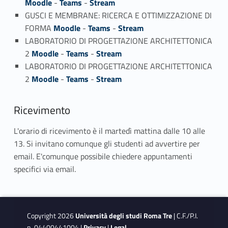
Moodle
-
Teams
-
Stream
GUSCI E MEMBRANE: RICERCA E OTTIMIZZAZIONE DI
FORMA
Moodle
-
Teams
-
Stream
LABORATORIO DI PROGETTAZIONE ARCHITETTONICA
2
Moodle
-
Teams
-
Stream
LABORATORIO DI PROGETTAZIONE ARCHITETTONICA
2
Moodle
-
Teams
-
Stream
Ricevimento
L'orario di ricevimento è il martedì mattina dalle 10 alle
13. Si invitano comunque gli studenti ad avvertire per
email. E'comunque possibile chiedere appuntamenti
specifici via email.
Copyright 2026
Università degli studi Roma Tre
| C.F./P.I.
n. 04400441004 |
Privacy
|
Legal