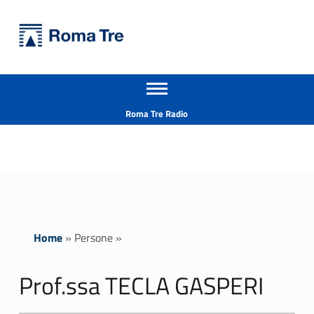
Primary Menu
Università Roma Tre
Prof.ssa TECLA GASPERI - Università Roma Tre
Apri il menu secondario
L’Università degli Studi Roma Tre è un’università giovane e per giovani, è nata nel 1992 ed è rapidamente cresciuta sia in termini di studenti che di corsi di studio offerti. Sono attivi 13 dipartimenti che offrono corsi di Laurea, Laurea magistrale, Master, Corsi di perfezionamento, Dottorati di ricerca e Scuole di specializzazione
Header info sidebar
Roma Tre Radio
Home
»
Persone
»
Prof.ssa TECLA GASPERI