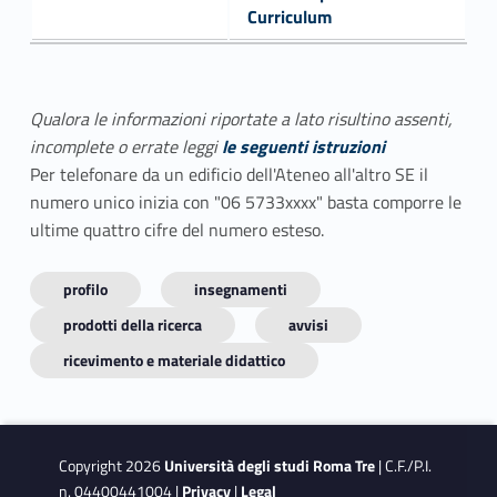
Curriculum
Qualora le informazioni riportate a lato risultino assenti,
incomplete o errate leggi
le seguenti istruzioni
Per telefonare da un edificio dell'Ateneo all'altro SE il
numero unico inizia con "06 5733xxxx" basta comporre le
ultime quattro cifre del numero esteso.
profilo
insegnamenti
prodotti della ricerca
avvisi
ricevimento e materiale didattico
Copyright 2026
Università degli studi Roma Tre
| C.F./P.I.
n. 04400441004 |
Privacy
|
Legal