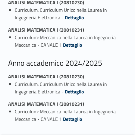
ANALISI MATEMATICA I (20810230)
Curriculum: Curriculum Unico nella Laurea in
Link identifier #identifier_person_87668-1
Ingegneria Elettronica -
Dettaglio
ANALISI MATEMATICA I (20810231)
Curriculum: Meccanica nella Laurea in Ingegneria
Link identifier #identifier_person_158954-1
Meccanica - CANALE 1
Dettaglio
Anno accademico 2024/2025
ANALISI MATEMATICA I (20810230)
Curriculum: Curriculum Unico nella Laurea in
Link identifier #identifier_person_75074-1
Ingegneria Elettronica -
Dettaglio
ANALISI MATEMATICA I (20810231)
Curriculum: Meccanica nella Laurea in Ingegneria
Link identifier #identifier_person_181751-1
Meccanica - CANALE 1
Dettaglio