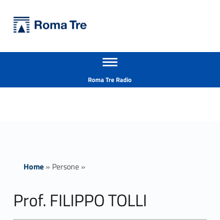
Primary Menu
Università Roma Tre
Prof. FILIPPO TOLLI insegnamenti - Università Roma Tre
Apri il menu secondario
L’Università degli Studi Roma Tre è un’università giovane e per giovani, è nata nel 1992 ed è rapidamente cresciuta sia in termini di studenti che di corsi di studio offerti. Sono attivi 13 dipartimenti che offrono corsi di Laurea, Laurea magistrale, Master, Corsi di perfezionamento, Dottorati di ricerca e Scuole di specializzazione
Header info sidebar
Roma Tre Radio
Home
»
Persone
»
Prof. FILIPPO TOLLI