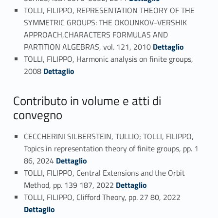
TOLLI, FILIPPO, REPRESENTATION THEORY OF THE
SYMMETRIC GROUPS: THE OKOUNKOV-VERSHIK
APPROACH,CHARACTERS FORMULAS AND
Link identifier #identifier_person_52250-30
PARTITION ALGEBRAS, vol. 121, 2010
Dettaglio
TOLLI, FILIPPO, Harmonic analysis on finite groups,
Link identifier #identifier_person_131862-31
2008
Dettaglio
Contributo in volume e atti di
convegno
CECCHERINI SILBERSTEIN, TULLIO; TOLLI, FILIPPO,
Topics in representation theory of finite groups, pp. 1
Link identifier #identifier_person_105230-32
86, 2024
Dettaglio
TOLLI, FILIPPO, Central Extensions and the Orbit
Link identifier #identifier_person_197064-33
Method, pp. 139 187, 2022
Dettaglio
Link identifier #identifier_person_142318-34
TOLLI, FILIPPO, Clifford Theory, pp. 27 80, 2022
Dettaglio