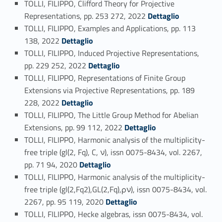
TOLLI, FILIPPO, Clifford Theory for Projective
Link identifier #identifier_person_143577-35
Representations, pp. 253 272, 2022
Dettaglio
TOLLI, FILIPPO, Examples and Applications, pp. 113
Link identifier #identifier_person_192298-36
138, 2022
Dettaglio
TOLLI, FILIPPO, Induced Projective Representations,
Link identifier #identifier_person_135662-37
pp. 229 252, 2022
Dettaglio
TOLLI, FILIPPO, Representations of Finite Group
Extensions via Projective Representations, pp. 189
Link identifier #identifier_person_82378-38
228, 2022
Dettaglio
TOLLI, FILIPPO, The Little Group Method for Abelian
Link identifier #identifier_person_127420-39
Extensions, pp. 99 112, 2022
Dettaglio
TOLLI, FILIPPO, Harmonic analysis of the multiplicity-
free triple (gl(2, Fq), C, ν), issn 0075-8434, vol. 2267,
Link identifier #identifier_person_20888-40
pp. 71 94, 2020
Dettaglio
TOLLI, FILIPPO, Harmonic analysis of the multiplicity-
free triple (gl(2,Fq2),GL(2,Fq),ρν), issn 0075-8434, vol.
Link identifier #identifier_person_30732-41
2267, pp. 95 119, 2020
Dettaglio
TOLLI, FILIPPO, Hecke algebras, issn 0075-8434, vol.