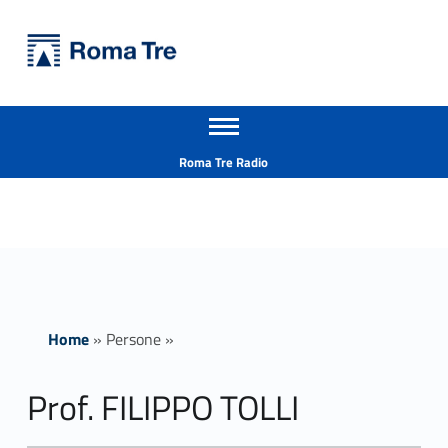
Primary Menu
Università Roma Tre
Prof. FILIPPO TOLLI ricerca - Università Roma Tre
Apri il menu secondario
L’Università degli Studi Roma Tre è un’università giovane e per giovani, è nata nel 1992 ed è rapidamente cresciuta sia in termini di studenti che di corsi di studio offerti. Sono attivi 13 dipartimenti che offrono corsi di Laurea, Laurea magistrale, Master, Corsi di perfezionamento, Dottorati di ricerca e Scuole di specializzazione
Header info sidebar
Roma Tre Radio
Home
»
Persone
»
Prof. FILIPPO TOLLI