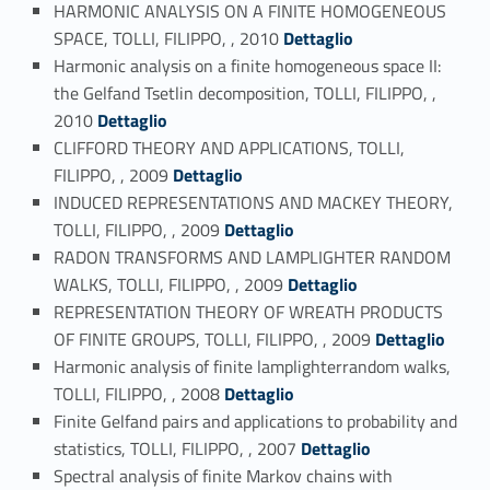
HARMONIC ANALYSIS ON A FINITE HOMOGENEOUS
Link identifier #identifier_person_188579-9
SPACE, TOLLI, FILIPPO, , 2010
Dettaglio
Harmonic analysis on a finite homogeneous space II:
the Gelfand Tsetlin decomposition, TOLLI, FILIPPO, ,
Link identifier #identifier_person_172649-10
2010
Dettaglio
CLIFFORD THEORY AND APPLICATIONS, TOLLI,
Link identifier #identifier_person_44954-11
FILIPPO, , 2009
Dettaglio
INDUCED REPRESENTATIONS AND MACKEY THEORY,
Link identifier #identifier_person_76544-12
TOLLI, FILIPPO, , 2009
Dettaglio
RADON TRANSFORMS AND LAMPLIGHTER RANDOM
Link identifier #identifier_person_84692-13
WALKS, TOLLI, FILIPPO, , 2009
Dettaglio
REPRESENTATION THEORY OF WREATH PRODUCTS
Link identifier #identifier_person_178616-14
OF FINITE GROUPS, TOLLI, FILIPPO, , 2009
Dettaglio
Harmonic analysis of finite lamplighterrandom walks,
Link identifier #identifier_person_47106-15
TOLLI, FILIPPO, , 2008
Dettaglio
Finite Gelfand pairs and applications to probability and
Link identifier #identifier_person_134731-16
statistics, TOLLI, FILIPPO, , 2007
Dettaglio
Spectral analysis of finite Markov chains with