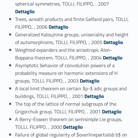
Link identifier #identifier_person_75897-17
spherical symmetries, TOLLI, FILIPPO, , 2007
Dettaglio
Trees, wreath products and finite Gelfand pairs, TOLLI,
Link identifier #identifier_person_52860-18
FILIPPO, , 2006
Dettaglio
Generalized Kaloujnine groups, uniseriality and height
Link identifier #identifier_person_184767-19
of automorphisms, TOLLI, FILIPPO, , 2005
Dettaglio
Weighted expanders and the anisotropic Alon-
Link identifier #identifier_person_178329-20
Boppana theorem, TOLLI, FILIPPO, , 2004
Dettaglio
Asymptotic behavior of convolution powers of a
probability measure on harmonic extensions of H
Link identifier #identifier_person_20320-21
groups, TOLLI, FILIPPO, , 2003
Dettaglio
A local limit theorem on certain $p-$ adic groups and
Link identifier #identifier_person_175784-22
buildings, TOLLI, FILIPPO, , 2001
Dettaglio
The top of the lattice of normal subgroups of the
Link identifier #identifier_person_124863-23
Grigorchuk group, TOLLI, FILIPPO, , 2001
Dettaglio
A Berry-Esseen theorem on semisimple Lie groups,
Link identifier #identifier_person_27691-24
TOLLI, FILIPPO, , 2000
Dettaglio
Failure of global regularity of $overlinepartialsb b$ on