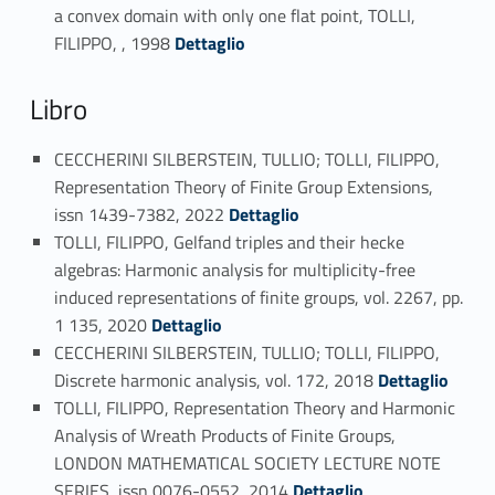
a convex domain with only one flat point, TOLLI,
Link identifier #identifier_person_189765-25
FILIPPO, , 1998
Dettaglio
Libro
CECCHERINI SILBERSTEIN, TULLIO; TOLLI, FILIPPO,
Representation Theory of Finite Group Extensions,
Link identifier #identifier_person_194320-26
issn 1439-7382, 2022
Dettaglio
TOLLI, FILIPPO, Gelfand triples and their hecke
algebras: Harmonic analysis for multiplicity-free
induced representations of finite groups, vol. 2267, pp.
Link identifier #identifier_person_156644-27
1 135, 2020
Dettaglio
CECCHERINI SILBERSTEIN, TULLIO; TOLLI, FILIPPO,
Link identifier #identifier_person_56371-28
Discrete harmonic analysis, vol. 172, 2018
Dettaglio
TOLLI, FILIPPO, Representation Theory and Harmonic
Analysis of Wreath Products of Finite Groups,
LONDON MATHEMATICAL SOCIETY LECTURE NOTE
Link identifier #identifier_person_177926-29
SERIES, issn 0076-0552, 2014
Dettaglio