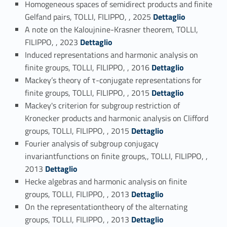
Homogeneous spaces of semidirect products and finite
Link identifier #identifier_person_196430-1
Gelfand pairs, TOLLI, FILIPPO, , 2025
Dettaglio
A note on the Kaloujnine-Krasner theorem, TOLLI,
Link identifier #identifier_person_41556-2
FILIPPO, , 2023
Dettaglio
Induced representations and harmonic analysis on
Link identifier #identifier_person_147938-3
finite groups, TOLLI, FILIPPO, , 2016
Dettaglio
Mackey’s theory of τ-conjugate representations for
Link identifier #identifier_person_187399-4
finite groups, TOLLI, FILIPPO, , 2015
Dettaglio
Mackey's criterion for subgroup restriction of
Kronecker products and harmonic analysis on Clifford
Link identifier #identifier_person_183345-5
groups, TOLLI, FILIPPO, , 2015
Dettaglio
Fourier analysis of subgroup conjugacy
invariantfunctions on finite groups,, TOLLI, FILIPPO, ,
Link identifier #identifier_person_116790-6
2013
Dettaglio
Hecke algebras and harmonic analysis on finite
Link identifier #identifier_person_102277-7
groups, TOLLI, FILIPPO, , 2013
Dettaglio
On the representationtheory of the alternating
Link identifier #identifier_person_92164-8
groups, TOLLI, FILIPPO, , 2013
Dettaglio