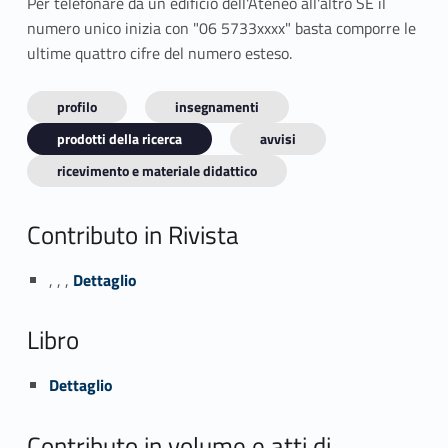
Per telefonare da un edificio dell'Ateneo all'altro SE il
numero unico inizia con "06 5733xxxx" basta comporre le
ultime quattro cifre del numero esteso.
profilo
insegnamenti
prodotti della ricerca
avvisi
ricevimento e materiale didattico
Contributo in Rivista
Link identifier #identifier_person_51704-1
, , ,
Dettaglio
Libro
Link identifier #identifier_person_47502-2
Dettaglio
Contributo in volume e atti di