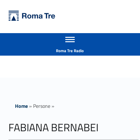
Primary Menu
Università Roma Tre
FABIANA BERNABEI ricerca - Università Roma Tre
Apri il menu secondario
L’Università degli Studi Roma Tre è un’università giovane e per giovani, è nata nel 1992 ed è rapidamente cresciuta sia in termini di studenti che di corsi di studio offerti. Sono attivi 13 dipartimenti che offrono corsi di Laurea, Laurea magistrale, Master, Corsi di perfezionamento, Dottorati di ricerca e Scuole di specializzazione
Header info sidebar
Roma Tre Radio
Home
»
Persone
»
FABIANA BERNABEI