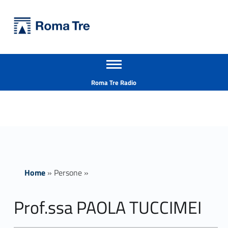
Primary Menu
Università Roma Tre
Prof.ssa PAOLA TUCCIMEI - Università Roma Tre
Apri il menu secondario
L’Università degli Studi Roma Tre è un’università giovane e per giovani, è nata nel 1992 ed è rapidamente cresciuta sia in termini di studenti che di corsi di studio offerti. Sono attivi 13 dipartimenti che offrono corsi di Laurea, Laurea magistrale, Master, Corsi di perfezionamento, Dottorati di ricerca e Scuole di specializzazione
Header info sidebar
Roma Tre Radio
Home
»
Persone
»
Prof.ssa PAOLA TUCCIMEI