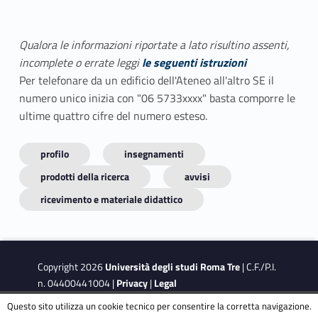
Qualora le informazioni riportate a lato risultino assenti,
incomplete o errate leggi
le seguenti istruzioni
Per telefonare da un edificio dell'Ateneo all'altro SE il
numero unico inizia con "06 5733xxxx" basta comporre le
ultime quattro cifre del numero esteso.
profilo
insegnamenti
prodotti della ricerca
avvisi
ricevimento e materiale didattico
Copyright 2026
Università degli studi Roma Tre
| C.F./P.I.
n. 04400441004 |
Privacy
|
Legal
Notes
|
Accessibility
|
Accessibility Target
Questo sito utilizza un cookie tecnico per consentire la corretta navigazione.