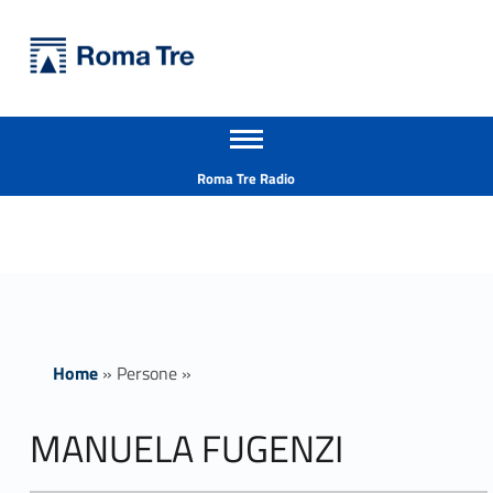
Primary Menu
Università Roma Tre
MANUELA FUGENZI - Università Roma Tre
Apri il menu secondario
L’Università degli Studi Roma Tre è un’università giovane e per giovani, è nata nel 1992 ed è rapidamente cresciuta sia in termini di studenti che di corsi di studio offerti. Sono attivi 13 dipartimenti che offrono corsi di Laurea, Laurea magistrale, Master, Corsi di perfezionamento, Dottorati di ricerca e Scuole di specializzazione
Header info sidebar
Roma Tre Radio
Home
»
Persone
»
MANUELA FUGENZI