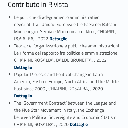
Contributo in Rivista
Le politiche di adeguamento amministrativo. I
negoziati fra l’Unione Europea e tre Paesi dei Balcani:
Montenegro, Serbia e Macedonia del Nord, CHIARINI,
Link identifier #identifier_person_74581-1
ROSALBA, , 2022
Dettaglio
Teoria dell’organizzazione e pubbliche amministrazioni.
Le riforme del rapporto fra politica e amministrazione,
Link identifier #identifier_person_143646-2
CHIARINI, ROSALBA; BALDI, BRUNETTA, , 2022
Dettaglio
Popular Protests and Political Change in Latin
America, Eastern Europe, North Africa and the Middle
Link identifier #identifier_person_102688-3
East since 2000., CHIARINI, ROSALBA, , 2020
Dettaglio
The ‘Government Contract’ between the League and
the Five Star Movement in Italy: the Exchange
between Political Sovereignty and Economic Statism,
Link identifier #identifier_person_72548-4
CHIARINI, ROSALBA, , 2020
Dettaglio