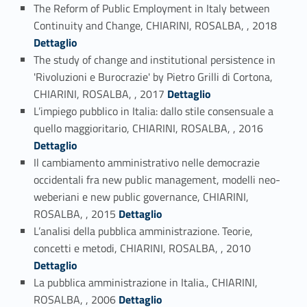
The Reform of Public Employment in Italy between
Link identifier #identifier_person_26200-5
Continuity and Change, CHIARINI, ROSALBA, , 2018
Dettaglio
The study of change and institutional persistence in
'Rivoluzioni e Burocrazie' by Pietro Grilli di Cortona,
Link identifier #identifier_person_182998-6
CHIARINI, ROSALBA, , 2017
Dettaglio
L’impiego pubblico in Italia: dallo stile consensuale a
Link identifier #identifier_person_133458-7
quello maggioritario, CHIARINI, ROSALBA, , 2016
Dettaglio
Il cambiamento amministrativo nelle democrazie
occidentali fra new public management, modelli neo-
weberiani e new public governance, CHIARINI,
Link identifier #identifier_person_40479-8
ROSALBA, , 2015
Dettaglio
L’analisi della pubblica amministrazione. Teorie,
Link identifier #identifier_person_113556-9
concetti e metodi, CHIARINI, ROSALBA, , 2010
Dettaglio
La pubblica amministrazione in Italia., CHIARINI,
Link identifier #identifier_person_138355-10
ROSALBA, , 2006
Dettaglio