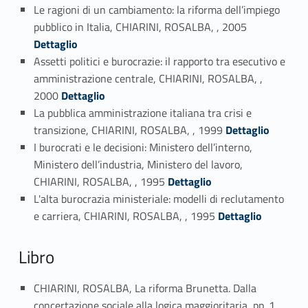
Le ragioni di un cambiamento: la riforma dell’impiego
Link identifier #identifier_person_141774-11
pubblico in Italia, CHIARINI, ROSALBA, , 2005
Dettaglio
Assetti politici e burocrazie: il rapporto tra esecutivo e
amministrazione centrale, CHIARINI, ROSALBA, ,
Link identifier #identifier_person_76061-12
2000
Dettaglio
La pubblica amministrazione italiana tra crisi e
Link identifier #identifier_person_153473-13
transizione, CHIARINI, ROSALBA, , 1999
Dettaglio
I burocrati e le decisioni: Ministero dell’interno,
Ministero dell’industria, Ministero del lavoro,
Link identifier #identifier_person_23280-14
CHIARINI, ROSALBA, , 1995
Dettaglio
L'alta burocrazia ministeriale: modelli di reclutamento
Link identifier #identifier_person_64382-15
e carriera, CHIARINI, ROSALBA, , 1995
Dettaglio
Libro
CHIARINI, ROSALBA, La riforma Brunetta. Dalla
concertazione sociale alla logica maggioritaria, pp. 1