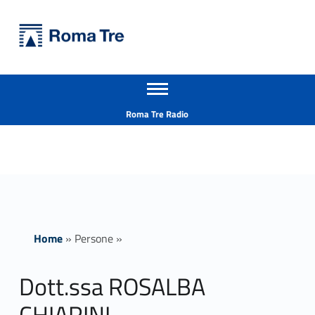
Primary Menu
Università Roma Tre
Dott.ssa ROSALBA CHIARINI ricerca - Università Roma Tre
Apri il menu secondario
L’Università degli Studi Roma Tre è un’università giovane e per giovani, è nata nel 1992 ed è rapidamente cresciuta sia in termini di studenti che di corsi di studio offerti. Sono attivi 13 dipartimenti che offrono corsi di Laurea, Laurea magistrale, Master, Corsi di perfezionamento, Dottorati di ricerca e Scuole di specializzazione
Header info sidebar
Roma Tre Radio
Home
»
Persone
»
Dott.ssa ROSALBA
CHIARINI