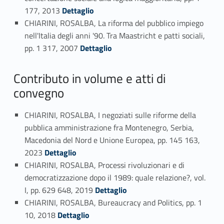
Link identifier #identifier_person_80152-16
177, 2013
Dettaglio
CHIARINI, ROSALBA, La riforma del pubblico impiego
nell'Italia degli anni '90. Tra Maastricht e patti sociali,
Link identifier #identifier_person_67957-17
pp. 1 317, 2007
Dettaglio
Contributo in volume e atti di
convegno
CHIARINI, ROSALBA, I negoziati sulle riforme della
pubblica amministrazione fra Montenegro, Serbia,
Macedonia del Nord e Unione Europea, pp. 145 163,
Link identifier #identifier_person_70977-18
2023
Dettaglio
CHIARINI, ROSALBA, Processi rivoluzionari e di
democratizzazione dopo il 1989: quale relazione?, vol.
Link identifier #identifier_person_90396-19
I, pp. 629 648, 2019
Dettaglio
CHIARINI, ROSALBA, Bureaucracy and Politics, pp. 1
Link identifier #identifier_person_117423-20
10, 2018
Dettaglio