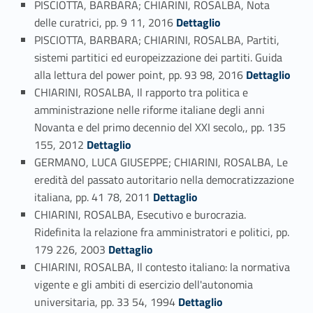
PISCIOTTA, BARBARA; CHIARINI, ROSALBA, Nota
Link identifier #identifier_person_164952-21
delle curatrici, pp. 9 11, 2016
Dettaglio
PISCIOTTA, BARBARA; CHIARINI, ROSALBA, Partiti,
sistemi partitici ed europeizzazione dei partiti. Guida
Link identifier #identifier_person_106748-22
alla lettura del power point, pp. 93 98, 2016
Dettaglio
CHIARINI, ROSALBA, Il rapporto tra politica e
amministrazione nelle riforme italiane degli anni
Novanta e del primo decennio del XXI secolo,, pp. 135
Link identifier #identifier_person_145954-23
155, 2012
Dettaglio
GERMANO, LUCA GIUSEPPE; CHIARINI, ROSALBA, Le
eredità del passato autoritario nella democratizzazione
Link identifier #identifier_person_47953-24
italiana, pp. 41 78, 2011
Dettaglio
CHIARINI, ROSALBA, Esecutivo e burocrazia.
Ridefinita la relazione fra amministratori e politici, pp.
Link identifier #identifier_person_162058-25
179 226, 2003
Dettaglio
CHIARINI, ROSALBA, Il contesto italiano: la normativa
vigente e gli ambiti di esercizio dell'autonomia
Link identifier #identifier_person_49952-26
universitaria, pp. 33 54, 1994
Dettaglio