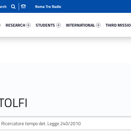
Roma Tre Radio
65-15
Research 13101-24
Students 52380-33
International 10693-50
Third Mission 
RESEARCH
STUDENTS
INTERNATIONAL
THIRD MISSI
TOLFI
Ricercatore tempo det. Legge 240/2010