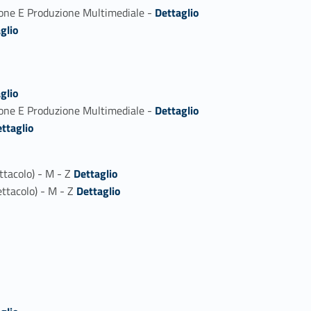
Link identifier #identifier_person_191036-1
sione E Produzione Multimediale -
Dettaglio
glio
glio
Link identifier #identifier_person_42346-2
sione E Produzione Multimediale -
Dettaglio
ttaglio
Link identifier #identifier_person_77737-1
ttacolo) - M - Z
Dettaglio
Link identifier #identifier_person_120117-2
ettacolo) - M - Z
Dettaglio