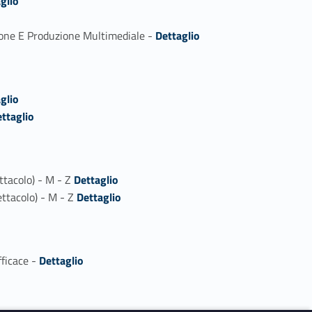
glio
Link identifier #identifier_person_22270-3
sione E Produzione Multimediale -
Dettaglio
glio
ttaglio
Link identifier #identifier_person_136658-1
ttacolo) - M - Z
Dettaglio
Link identifier #identifier_person_171369-2
ettacolo) - M - Z
Dettaglio
Link identifier #identifier_person_194466-1
fficace -
Dettaglio