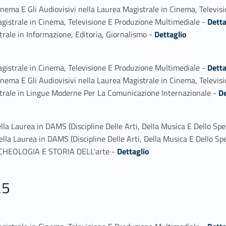
inema E Gli Audiovisivi nella Laurea Magistrale in Cinema, Televi
Link identifier #identifier_person_43858-2
gistrale in Cinema, Televisione E Produzione Multimediale -
Detta
Link identifier #identifier_person_199401-3
rale in Informazione, Editoria, Giornalismo -
Dettaglio
Link identifier #identifier_person_77931-1
gistrale in Cinema, Televisione E Produzione Multimediale -
Detta
inema E Gli Audiovisivi nella Laurea Magistrale in Cinema, Televi
Link identifier #identifier_person_86088-3
trale in Lingue Moderne Per La Comunicazione Internazionale -
De
lla Laurea in DAMS (Discipline Delle Arti, Della Musica E Dello Spe
la Laurea in DAMS (Discipline Delle Arti, Della Musica E Dello Sp
Link identifier #identifier_person_158348-3
ARCHEOLOGIA E STORIA DELL'arte -
Dettaglio
25
Link identifier #identifier_person_191778-1