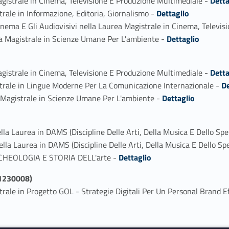
gistrale in Cinema, Televisione E Produzione Multimediale -
Detta
Link identifier #identifier_person_20926-2
rale in Informazione, Editoria, Giornalismo -
Dettaglio
inema E Gli Audiovisivi nella Laurea Magistrale in Cinema, Televi
Link identifier #identifier_person_33407-4
a Magistrale in Scienze Umane Per L'ambiente -
Dettaglio
Link identifier #identifier_person_23097-1
gistrale in Cinema, Televisione E Produzione Multimediale -
Detta
Link identifier #identifier_person_39120-2
trale in Lingue Moderne Per La Comunicazione Internazionale -
De
Link identifier #identifier_person_153579-3
 Magistrale in Scienze Umane Per L'ambiente -
Dettaglio
lla Laurea in DAMS (Discipline Delle Arti, Della Musica E Dello Spe
la Laurea in DAMS (Discipline Delle Arti, Della Musica E Dello Sp
Link identifier #identifier_person_67292-3
ARCHEOLOGIA E STORIA DELL'arte -
Dettaglio
(21230008)
rale in Progetto GOL - Strategie Digitali Per Un Personal Brand E