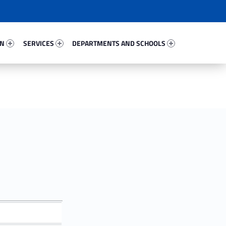
42987-67
Services 87896-81
Departments And Schools 56736-96
ON
SERVICES
DEPARTMENTS AND SCHOOLS