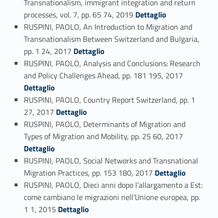
Transnationalism, immigrant integration and return
Link identifier #identifier_person_126626-40
processes, vol. 7, pp. 65 74, 2019
Dettaglio
RUSPINI, PAOLO, An Introduction to Migration and
Transnationalism Between Switzerland and Bulgaria,
Link identifier #identifier_person_161982-41
pp. 1 24, 2017
Dettaglio
RUSPINI, PAOLO, Analysis and Conclusions: Research
Link identifier #identifier_person_37080-42
and Policy Challenges Ahead, pp. 181 195, 2017
Dettaglio
RUSPINI, PAOLO, Country Report Switzerland, pp. 1
Link identifier #identifier_person_86571-43
27, 2017
Dettaglio
RUSPINI, PAOLO, Determinants of Migration and
Link identifier #identifier_person_83436-44
Types of Migration and Mobility, pp. 25 60, 2017
Dettaglio
RUSPINI, PAOLO, Social Networks and Transnational
Link identifier #identifier_person_88393-45
Migration Practices, pp. 153 180, 2017
Dettaglio
RUSPINI, PAOLO, Dieci anni dopo l’allargamento a Est:
come cambiano le migrazioni nell’Unione europea, pp.
Link identifier #identifier_person_153621-46
1 1, 2015
Dettaglio