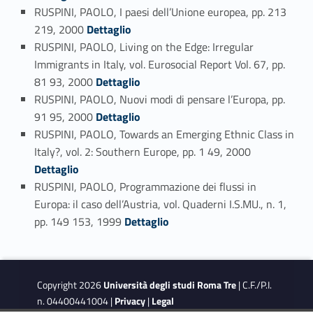
RUSPINI, PAOLO, I paesi dell’Unione europea, pp. 213
Link identifier #identifier_person_193457-85
219, 2000
Dettaglio
RUSPINI, PAOLO, Living on the Edge: Irregular
Immigrants in Italy, vol. Eurosocial Report Vol. 67, pp.
Link identifier #identifier_person_154905-86
81 93, 2000
Dettaglio
RUSPINI, PAOLO, Nuovi modi di pensare l’Europa, pp.
Link identifier #identifier_person_182356-87
91 95, 2000
Dettaglio
RUSPINI, PAOLO, Towards an Emerging Ethnic Class in
Link identifier #identifier_person_183020-88
Italy?, vol. 2: Southern Europe, pp. 1 49, 2000
Dettaglio
RUSPINI, PAOLO, Programmazione dei flussi in
Europa: il caso dell’Austria, vol. Quaderni I.S.MU., n. 1,
Link identifier #identifier_person_40692-89
pp. 149 153, 1999
Dettaglio
Copyright 2026
Università degli studi Roma Tre
| C.F./P.I.
n. 04400441004 |
Privacy
|
Legal