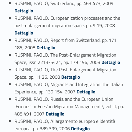
Link identifier #identifier_person_96665-62
RUSPINI, PAOLO, Switzerland, pp. 463 473, 2009
Dettaglio
RUSPINI, PAOLO, Europeanization processes and the
Link identifier #identifier_person_186379-63
post-enlargement migration space, pp. 9 19, 2008
Dettaglio
RUSPINI, PAOLO, Report from Switzerland, pp. 171
Link identifier #identifier_person_128255-64
185, 2008
Dettaglio
RUSPINI, PAOLO, The Post-Enlargement Migration
Link identifier #identifier_person_143183-65
Space, issn 2213-5421, pp. 179 196, 2008
Dettaglio
RUSPINI, PAOLO, The Post-Enlargement Migration
Link identifier #identifier_person_111488-66
Space, pp. 11 26, 2008
Dettaglio
RUSPINI, PAOLO, Migrants and Integration: the Italian
Link identifier #identifier_person_117576-67
Experience, pp. 139 154, 2007
Dettaglio
RUSPINI, PAOLO, Russia and the European Union:
‘Friends’ or Foes’ in Migration Management?, vol. II, pp.
Link identifier #identifier_person_22050-68
488 491, 2007
Dettaglio
RUSPINI, PAOLO, Allargamento europeo e identità
Link identifier #identifier_person_24387-69
europea, pp. 389 399, 2006
Dettaglio