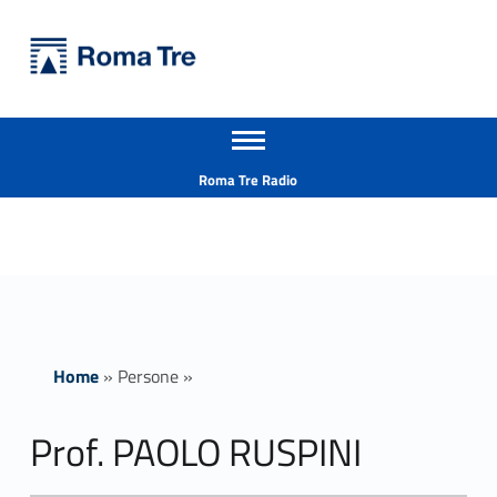
Primary Menu
Università Roma Tre
Prof. PAOLO RUSPINI ricerca - Università Roma Tre
Apri il menu secondario
L’Università degli Studi Roma Tre è un’università giovane e per giovani, è nata nel 1992 ed è rapidamente cresciuta sia in termini di studenti che di corsi di studio offerti. Sono attivi 13 dipartimenti che offrono corsi di Laurea, Laurea magistrale, Master, Corsi di perfezionamento, Dottorati di ricerca e Scuole di specializzazione
Header info sidebar
Roma Tre Radio
Home
»
Persone
»
Prof. PAOLO RUSPINI