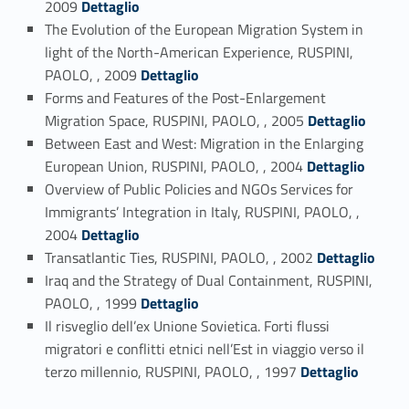
2009
Dettaglio
The Evolution of the European Migration System in
light of the North-American Experience, RUSPINI,
Link identifier #identifier_person_27593-16
PAOLO, , 2009
Dettaglio
Forms and Features of the Post-Enlargement
Link identifier #identifier_person_87788-17
Migration Space, RUSPINI, PAOLO, , 2005
Dettaglio
Between East and West: Migration in the Enlarging
Link identifier #identifier_person_85586-18
European Union, RUSPINI, PAOLO, , 2004
Dettaglio
Overview of Public Policies and NGOs Services for
Immigrants’ Integration in Italy, RUSPINI, PAOLO, ,
Link identifier #identifier_person_172692-19
2004
Dettaglio
Link identifier #identifier_person_7439-20
Transatlantic Ties, RUSPINI, PAOLO, , 2002
Dettaglio
Iraq and the Strategy of Dual Containment, RUSPINI,
Link identifier #identifier_person_104473-21
PAOLO, , 1999
Dettaglio
Il risveglio dell’ex Unione Sovietica. Forti flussi
migratori e conflitti etnici nell’Est in viaggio verso il
Link identifier #identifier_person_145518-22
terzo millennio, RUSPINI, PAOLO, , 1997
Dettaglio