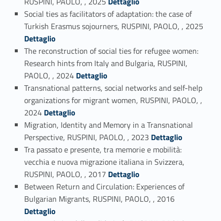
RUSPINI, PAOLO, , 2025
Dettaglio
Social ties as facilitators of adaptation: the case of
Link identifier #identifier_person_40272-2
Turkish Erasmus sojourners, RUSPINI, PAOLO, , 2025
Dettaglio
The reconstruction of social ties for refugee women:
Research hints from Italy and Bulgaria, RUSPINI,
Link identifier #identifier_person_7243-3
PAOLO, , 2024
Dettaglio
Transnational patterns, social networks and self-help
organizations for migrant women, RUSPINI, PAOLO, ,
Link identifier #identifier_person_81948-4
2024
Dettaglio
Migration, Identity and Memory in a Transnational
Link identifier #identifier_person_193143-5
Perspective, RUSPINI, PAOLO, , 2023
Dettaglio
Tra passato e presente, tra memorie e mobilità:
vecchia e nuova migrazione italiana in Svizzera,
Link identifier #identifier_person_147616-6
RUSPINI, PAOLO, , 2017
Dettaglio
Between Return and Circulation: Experiences of
Link identifier #identifier_person_56259-7
Bulgarian Migrants, RUSPINI, PAOLO, , 2016
Dettaglio