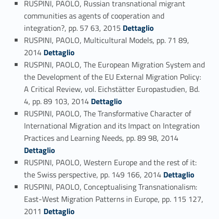
RUSPINI, PAOLO, Russian transnational migrant
communities as agents of cooperation and
Link identifier #identifier_person_148300-47
integration?, pp. 57 63, 2015
Dettaglio
RUSPINI, PAOLO, Multicultural Models, pp. 71 89,
Link identifier #identifier_person_51509-48
2014
Dettaglio
RUSPINI, PAOLO, The European Migration System and
the Development of the EU External Migration Policy:
A Critical Review, vol. Eichstätter Europastudien, Bd.
Link identifier #identifier_person_192344-49
4, pp. 89 103, 2014
Dettaglio
RUSPINI, PAOLO, The Transformative Character of
International Migration and its Impact on Integration
Link identifier #identifier_person_174098-50
Practices and Learning Needs, pp. 89 98, 2014
Dettaglio
RUSPINI, PAOLO, Western Europe and the rest of it:
Link identifier #identifier_person_69875-51
the Swiss perspective, pp. 149 166, 2014
Dettaglio
RUSPINI, PAOLO, Conceptualising Transnationalism:
East-West Migration Patterns in Europe, pp. 115 127,
Link identifier #identifier_person_185597-52
2011
Dettaglio