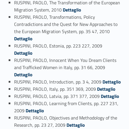
RUSPINI, PAOLO, The Transformation of the European
Link identifier #identifier_person_191755-53
Migration System, 2010
Dettaglio
RUSPINI, PAOLO, Transformations, Policy
Contradictions and the Quest for New Approaches to
Link identifier #identifier_person_173178-54
the European Migration System, pp. 35 47, 2010
Dettaglio
Link identifier #identifier_person_88999-55
RUSPINI, PAOLO, Estonia, pp. 223 227, 2009
Dettaglio
RUSPINI, PAOLO, Innocent When You Dream Clients
Link identifier #identifier_person_123486-56
and Trafficked Women in Italy, pp. 31 66, 2009
Dettaglio
Link identifier #identifier_person_194159-57
RUSPINI, PAOLO, Introduction, pp. 3 4, 2009
Dettaglio
Link identifier #identifier_person_28964-58
RUSPINI, PAOLO, Italy, pp. 351 369, 2009
Dettaglio
Link identifier #identifier_person_39103-59
RUSPINI, PAOLO, Latvia, pp. 371 377, 2009
Dettaglio
RUSPINI, PAOLO, Learning from Clients, pp. 227 231,
Link identifier #identifier_person_101049-60
2009
Dettaglio
RUSPINI, PAOLO, Objectives and Methodology of the
Link identifier #identifier_person_58746-61
Research, pp. 23 27, 2009
Dettaglio