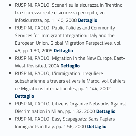
RUSPINI, PAOLO, Scenari sulla sicurezza in Trentino:
tra sicurezza reale e sicurezza percepita, vol.
Link identifier #identifier_person_10724-29
Infosicurezza, pp. 1 140, 2008
Dettaglio
RUSPINI, PAOLO, Public Policies and Community
Services for Immigrant Integration: Italy and the
European Union, Global Migration Perspectives, vol.
Link identifier #identifier_person_53442-30
45, pp. 1 30, 2005
Dettaglio
RUSPINI, PAOLO, Migration in the New Europe: East-
Link identifier #identifier_person_110801-31
West Revisited, 2004
Dettaglio
RUSPINI, PAOLO, L’immigration irreguliere
subsaharienne a travers et vers le Maroc, vol. Cahiers
Link identifier #identifier_person_34193-32
de Migrations Internationales, pp. 1 144, 2002
Dettaglio
RUSPINI, PAOLO, Citizens Organize Networks Against
Link identifier #identifier_person_127993-33
Discrimination in Milan, pp. 1 32, 2000
Dettaglio
RUSPINI, PAOLO, Easy Scapegoats: Sans Papiers
Link identifier #identifier_person_173912-34
Immigrants in Italy, pp. 1 56, 2000
Dettaglio