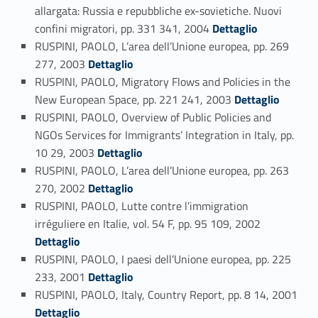
allargata: Russia e repubbliche ex-sovietiche. Nuovi
Link identifier #identifier_person_1387-77
confini migratori, pp. 331 341, 2004
Dettaglio
RUSPINI, PAOLO, L’area dell’Unione europea, pp. 269
Link identifier #identifier_person_11237-78
277, 2003
Dettaglio
RUSPINI, PAOLO, Migratory Flows and Policies in the
Link identifier #identifier_person_108963-79
New European Space, pp. 221 241, 2003
Dettaglio
RUSPINI, PAOLO, Overview of Public Policies and
NGOs Services for Immigrants’ Integration in Italy, pp.
Link identifier #identifier_person_64298-80
10 29, 2003
Dettaglio
RUSPINI, PAOLO, L’area dell’Unione europea, pp. 263
Link identifier #identifier_person_149312-81
270, 2002
Dettaglio
RUSPINI, PAOLO, Lutte contre l’immigration
Link identifier #identifier_person_117038-82
irréguliere en Italie, vol. 54 F, pp. 95 109, 2002
Dettaglio
RUSPINI, PAOLO, I paesi dell’Unione europea, pp. 225
Link identifier #identifier_person_121274-83
233, 2001
Dettaglio
RUSPINI, PAOLO, Italy, Country Report, pp. 8 14, 2001
Link identifier #identifier_person_950-84
Dettaglio