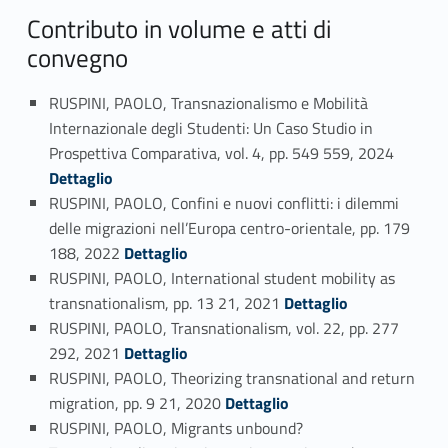
Contributo in volume e atti di
convegno
RUSPINI, PAOLO, Transnazionalismo e Mobilità
Internazionale degli Studenti: Un Caso Studio in
Link identifier #identifier_person_8394-35
Prospettiva Comparativa, vol. 4, pp. 549 559, 2024
Dettaglio
RUSPINI, PAOLO, Confini e nuovi conflitti: i dilemmi
delle migrazioni nell’Europa centro-orientale, pp. 179
Link identifier #identifier_person_149806-36
188, 2022
Dettaglio
RUSPINI, PAOLO, International student mobility as
Link identifier #identifier_person_185585-37
transnationalism, pp. 13 21, 2021
Dettaglio
RUSPINI, PAOLO, Transnationalism, vol. 22, pp. 277
Link identifier #identifier_person_4986-38
292, 2021
Dettaglio
RUSPINI, PAOLO, Theorizing transnational and return
Link identifier #identifier_person_115911-39
migration, pp. 9 21, 2020
Dettaglio
RUSPINI, PAOLO, Migrants unbound?