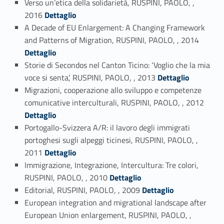
Verso un’etica della solidarietà, RUSPINI, PAOLO, ,
Link identifier #identifier_person_126288-8
2016
Dettaglio
A Decade of EU Enlargement: A Changing Framework
Link identifier #identifier_person_131090-9
and Patterns of Migration, RUSPINI, PAOLO, , 2014
Dettaglio
Storie di Secondos nel Canton Ticino: ‘Voglio che la mia
Link identifier #identifier_person_127102-10
voce si senta’, RUSPINI, PAOLO, , 2013
Dettaglio
Migrazioni, cooperazione allo sviluppo e competenze
Link identifier #identifier_person_64-11
comunicative interculturali, RUSPINI, PAOLO, , 2012
Dettaglio
Portogallo-Svizzera A/R: il lavoro degli immigrati
portoghesi sugli alpeggi ticinesi, RUSPINI, PAOLO, ,
Link identifier #identifier_person_7252-12
2011
Dettaglio
Immigrazione, Integrazione, Intercultura: Tre colori,
Link identifier #identifier_person_21423-13
RUSPINI, PAOLO, , 2010
Dettaglio
Link identifier #identifier_person_108757-14
Editorial, RUSPINI, PAOLO, , 2009
Dettaglio
European integration and migrational landscape after
European Union enlargement, RUSPINI, PAOLO, ,
Link identifier #identifier_person_693-15