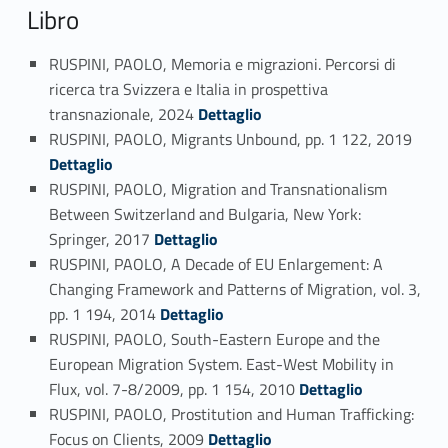
Libro
RUSPINI, PAOLO, Memoria e migrazioni. Percorsi di
ricerca tra Svizzera e Italia in prospettiva
Link identifier #identifier_person_71070-23
transnazionale, 2024
Dettaglio
Link identifier #identifier_person_53245-24
RUSPINI, PAOLO, Migrants Unbound, pp. 1 122, 2019
Dettaglio
RUSPINI, PAOLO, Migration and Transnationalism
Between Switzerland and Bulgaria, New York:
Link identifier #identifier_person_90433-25
Springer, 2017
Dettaglio
RUSPINI, PAOLO, A Decade of EU Enlargement: A
Changing Framework and Patterns of Migration, vol. 3,
Link identifier #identifier_person_180630-26
pp. 1 194, 2014
Dettaglio
RUSPINI, PAOLO, South-Eastern Europe and the
European Migration System. East-West Mobility in
Link identifier #identifier_person_167826-27
Flux, vol. 7-8/2009, pp. 1 154, 2010
Dettaglio
RUSPINI, PAOLO, Prostitution and Human Trafficking:
Link identifier #identifier_person_178985-28
Focus on Clients, 2009
Dettaglio