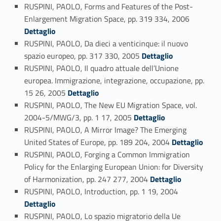
RUSPINI, PAOLO, Forms and Features of the Post-
Link identifier #identifier_person_9400-70
Enlargement Migration Space, pp. 319 334, 2006
Dettaglio
RUSPINI, PAOLO, Da dieci a venticinque: il nuovo
Link identifier #identifier_person_104057-71
spazio europeo, pp. 317 330, 2005
Dettaglio
RUSPINI, PAOLO, Il quadro attuale dell’Unione
europea. Immigrazione, integrazione, occupazione, pp.
Link identifier #identifier_person_66389-72
15 26, 2005
Dettaglio
RUSPINI, PAOLO, The New EU Migration Space, vol.
Link identifier #identifier_person_158441-73
2004-5/MWG/3, pp. 1 17, 2005
Dettaglio
RUSPINI, PAOLO, A Mirror Image? The Emerging
Link identifier #identifier_person_127650-74
United States of Europe, pp. 189 204, 2004
Dettaglio
RUSPINI, PAOLO, Forging a Common Immigration
Policy for the Enlarging European Union: for Diversity
Link identifier #identifier_person_50050-75
of Harmonization, pp. 247 277, 2004
Dettaglio
Link identifier #identifier_person_12161-76
RUSPINI, PAOLO, Introduction, pp. 1 19, 2004
Dettaglio
RUSPINI, PAOLO, Lo spazio migratorio della Ue