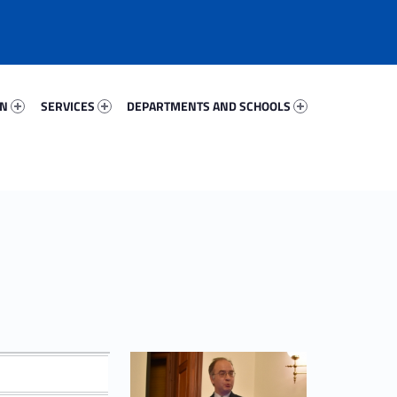
23208-67
Services 26091-81
Departments And Schools 7241-96
ON
SERVICES
DEPARTMENTS AND SCHOOLS