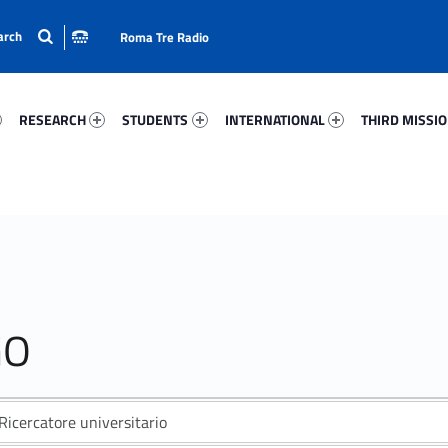
Roma Tre Radio
92-15
Research 8024-24
Students 15619-33
International 55202-50
Third Mission 
RESEARCH
STUDENTS
INTERNATIONAL
THIRD MISSI
GO
Ricercatore universitario