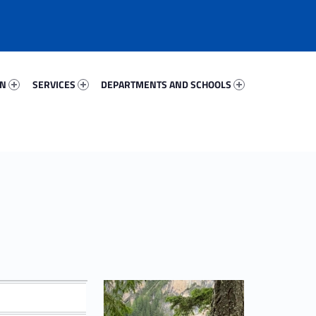
552-67
Services 24498-81
Departments And Schools 40890-96
ON
SERVICES
DEPARTMENTS AND SCHOOLS