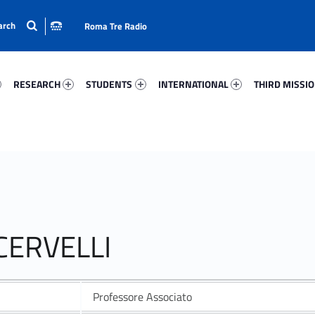
Roma Tre Radio
54-15
Research 55519-24
Students 15282-33
International 5499-50
Third Mission 
RESEARCH
STUDENTS
INTERNATIONAL
THIRD MISSI
CERVELLI
Professore Associato