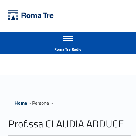
Primary Menu
Università Roma Tre
Prof.ssa CLAUDIA ADDUCE - Università Roma Tre
Apri il menu secondario
L’Università degli Studi Roma Tre è un’università giovane e per giovani, è nata nel 1992 ed è rapidamente cresciuta sia in termini di studenti che di corsi di studio offerti. Sono attivi 13 dipartimenti che offrono corsi di Laurea, Laurea magistrale, Master, Corsi di perfezionamento, Dottorati di ricerca e Scuole di specializzazione
Header info sidebar
Roma Tre Radio
Home
»
Persone
»
Prof.ssa CLAUDIA ADDUCE