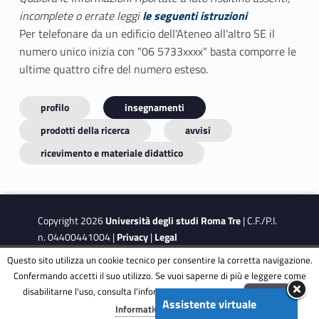
incomplete o errate leggi
le seguenti istruzioni
Per telefonare da un edificio dell'Ateneo all'altro SE il
numero unico inizia con "06 5733xxxx" basta comporre le
ultime quattro cifre del numero esteso.
profilo
insegnamenti
prodotti della ricerca
avvisi
ricevimento e materiale didattico
Copyright 2026
Università degli studi Roma Tre
| C.F./P.I.
n. 04400441004 |
Privacy
|
Legal
Notes
|
Accessibility
|
Accessibility Target
Questo sito utilizza un cookie tecnico per consentire la corretta navigazione.
Confermando accetti il suo utilizzo. Se vuoi saperne di più e leggere come
disabilitarne l'uso, consulta l'informativa estesa.
ENG
Accetta
This site is protected by reCAPTCHA and the Google
Privacy
Assistente virtuale
Menu
Informativa completa
Policy
and
Terms of Service
apply.