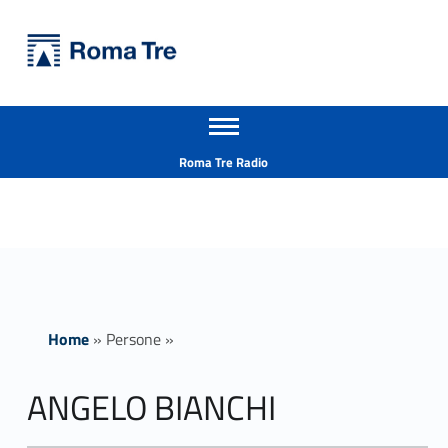
Primary Menu
Università Roma Tre
ANGELO BIANCHI insegnamenti - Università Roma Tre
Apri il menu secondario
L’Università degli Studi Roma Tre è un’università giovane e per giovani, è nata nel 1992 ed è rapidamente cresciuta sia in termini di studenti che di corsi di studio offerti. Sono attivi 13 dipartimenti che offrono corsi di Laurea, Laurea magistrale, Master, Corsi di perfezionamento, Dottorati di ricerca e Scuole di specializzazione
Header info sidebar
Roma Tre Radio
Home
»
Persone
»
ANGELO BIANCHI