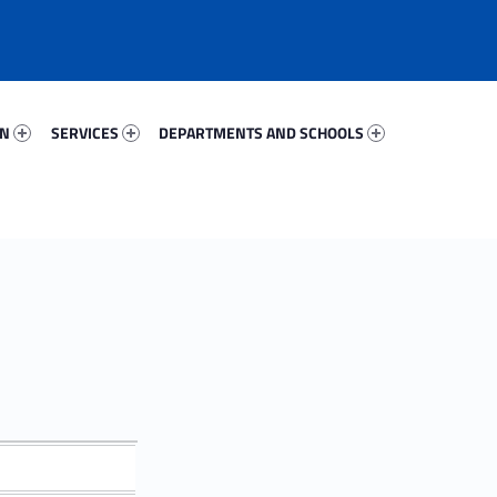
80268-67
Services 82322-81
Departments And Schools 35371-96
ON
SERVICES
DEPARTMENTS AND SCHOOLS