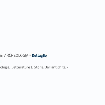
Link identifier #identifier_person_143310-2
ale in ARCHEOLOGIA -
Dettaglio
o
Link identifier #identifier_person_140359-4
logia, Letterature E Storia Dell'antichità -