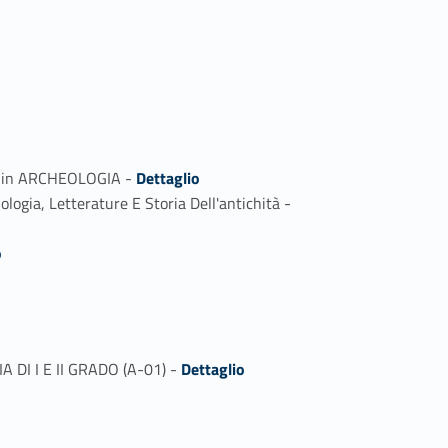
Link identifier #identifier_person_98171-2
ale in ARCHEOLOGIA -
Dettaglio
Link identifier #identifier_person_169148-3
logia, Letterature E Storia Dell'antichità -
o
Link identifier #identifier_person_192725-2
A DI I E II GRADO (A-01) -
Dettaglio