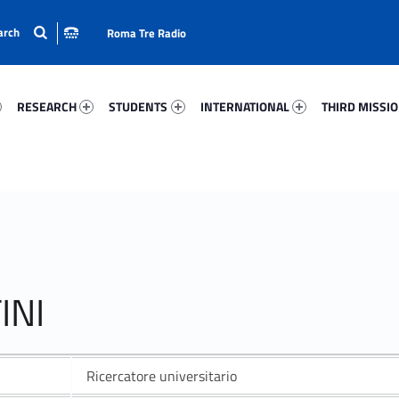
Roma Tre Radio
52-15
Research 65299-24
Students 41353-33
International 49437-50
Third Mission 
RESEARCH
STUDENTS
INTERNATIONAL
THIRD MISSI
INI
Ricercatore universitario