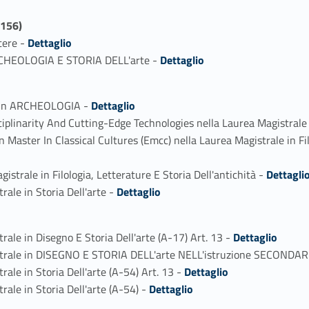
156)
Link identifier #identifier_person_106956-1
tere -
Dettaglio
Link identifier #identifier_person_170666-2
ARCHEOLOGIA E STORIA DELL'arte -
Dettaglio
Link identifier #identifier_person_160697-1
le in ARCHEOLOGIA -
Dettaglio
isciplinarity And Cutting-Edge Technologies nella Laurea Magistr
Master In Classical Cultures (Emcc) nella Laurea Magistrale in Filo
Link identifier #identifier_person_45402-4
strale in Filologia, Letterature E Storia Dell'antichità -
Dettagli
Link identifier #identifier_person_144099-5
ale in Storia Dell'arte -
Dettaglio
Link identifier #identifier_person_8253-1
ale in Disegno E Storia Dell'arte (A-17) Art. 13 -
Dettaglio
strale in DISEGNO E STORIA DELL'arte NELL'istruzione SECONDARI
Link identifier #identifier_person_134380-3
ale in Storia Dell'arte (A-54) Art. 13 -
Dettaglio
Link identifier #identifier_person_89439-4
ale in Storia Dell'arte (A-54) -
Dettaglio