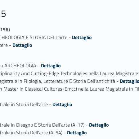
25
156)
Link identifier #identifier_person_10856-1
ARCHEOLOGIA E STORIA DELL'arte -
Dettaglio
Link identifier #identifier_person_27551-2
tere -
Dettaglio
Link identifier #identifier_person_108110-1
le in ARCHEOLOGIA -
Dettaglio
isciplinarity And Cutting-Edge Technologies nella Laurea Magistr
Link identifier #identifier_person_65667-3
strale in Filologia, Letterature E Storia Dell'antichità -
Dettagli
Master In Classical Cultures (Emcc) nella Laurea Magistrale in Filo
Link identifier #identifier_person_134945-5
ale in Storia Dell'arte -
Dettaglio
Link identifier #identifier_person_142209-1
rale in Disegno E Storia Dell'arte (A-17) -
Dettaglio
Link identifier #identifier_person_139397-2
ale in Storia Dell'arte (A-54) -
Dettaglio