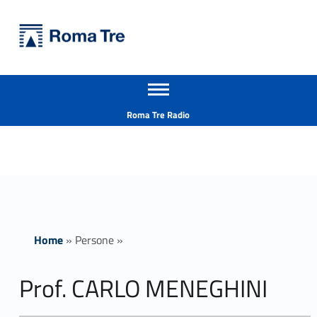
Primary Menu
Università Roma Tre
Prof. CARLO MENEGHINI - Università Roma Tre
Apri il menu secondario
L’Università degli Studi Roma Tre è un’università giovane e per giovani, è nata nel 1992 ed è rapidamente cresciuta sia in termini di studenti che di corsi di studio offerti. Sono attivi 13 dipartimenti che offrono corsi di Laurea, Laurea magistrale, Master, Corsi di perfezionamento, Dottorati di ricerca e Scuole di specializzazione
Header info sidebar
Roma Tre Radio
Home
»
Persone
»
Prof. CARLO MENEGHINI