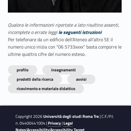
Qualora le informazioni riportate a lato risultino assenti,
incomplete o errate leggi
le seguenti istruzioni
Per telefonare da un edificio dell'Ateneo all'altro SE il
numero unico inizia con "06 5733xxxx" basta comporre le
ultime quattro cifre del numero esteso.
profilo
insegnamenti
prodotti della ricerca
avvisi
ricevimento e materiale didattico
Copyright 2026
Università degli studi Roma Tre
| C.F./P.I.
n. 04400441004 |
Privacy
|
Legal
Notes
|
Accessibility
|
Accessibility Target