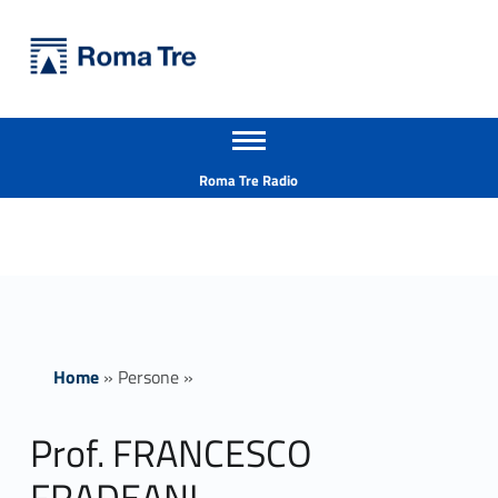
Primary Menu
Università Roma Tre
Prof. FRANCESCO FRADEANI - Università Roma Tre
Apri il menu secondario
L’Università degli Studi Roma Tre è un’università giovane e per giovani, è nata nel 1992 ed è rapidamente cresciuta sia in termini di studenti che di corsi di studio offerti. Sono attivi 13 dipartimenti che offrono corsi di Laurea, Laurea magistrale, Master, Corsi di perfezionamento, Dottorati di ricerca e Scuole di specializzazione
Header info sidebar
Roma Tre Radio
Home
»
Persone
»
Prof. FRANCESCO
FRADEANI