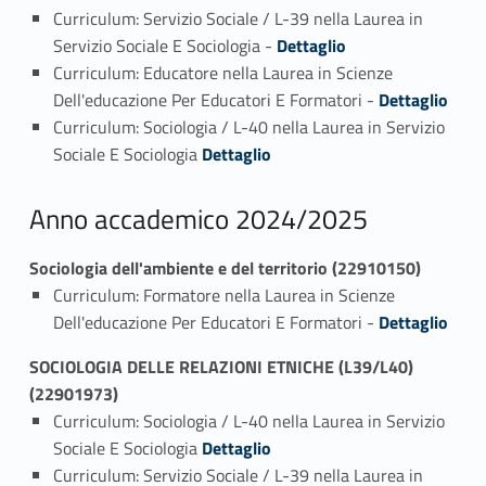
Curriculum: Servizio Sociale / L-39 nella Laurea in
Link identifier #identifier_person_179336-1
Servizio Sociale E Sociologia -
Dettaglio
Curriculum: Educatore nella Laurea in Scienze
Link identifier #identifier_person_37350-2
Dell'educazione Per Educatori E Formatori -
Dettaglio
Curriculum: Sociologia / L-40 nella Laurea in Servizio
Link identifier #identifier_person_191206-3
Sociale E Sociologia
Dettaglio
Anno accademico 2024/2025
Sociologia dell'ambiente e del territorio (22910150)
Curriculum: Formatore nella Laurea in Scienze
Link identifier #identifier_person_103279-1
Dell'educazione Per Educatori E Formatori -
Dettaglio
SOCIOLOGIA DELLE RELAZIONI ETNICHE (L39/L40)
(22901973)
Curriculum: Sociologia / L-40 nella Laurea in Servizio
Link identifier #identifier_person_129143-1
Sociale E Sociologia
Dettaglio
Curriculum: Servizio Sociale / L-39 nella Laurea in