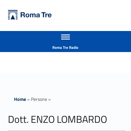
Primary Menu
Università Roma Tre
Dott. ENZO LOMBARDO insegnamenti - Università Roma Tre
Apri il menu secondario
L’Università degli Studi Roma Tre è un’università giovane e per giovani, è nata nel 1992 ed è rapidamente cresciuta sia in termini di studenti che di corsi di studio offerti. Sono attivi 13 dipartimenti che offrono corsi di Laurea, Laurea magistrale, Master, Corsi di perfezionamento, Dottorati di ricerca e Scuole di specializzazione
Header info sidebar
Roma Tre Radio
Home
»
Persone
»
Dott. ENZO LOMBARDO