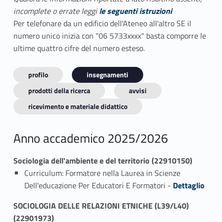
incomplete o errate leggi
le seguenti istruzioni
Per telefonare da un edificio dell'Ateneo all'altro SE il
numero unico inizia con "06 5733xxxx" basta comporre le
ultime quattro cifre del numero esteso.
profilo
insegnamenti
prodotti della ricerca
avvisi
ricevimento e materiale didattico
Anno accademico 2025/2026
Sociologia dell'ambiente e del territorio (22910150)
Curriculum: Formatore nella Laurea in Scienze
Link identifier #identifier_person_55399-1
Dell'educazione Per Educatori E Formatori -
Dettaglio
SOCIOLOGIA DELLE RELAZIONI ETNICHE (L39/L40)
(22901973)