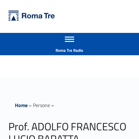
Primary Menu
Università Roma Tre
Prof. ADOLFO FRANCESCO LUCIO BARATTA - Università Roma Tre
Apri il menu secondario
L’Università degli Studi Roma Tre è un’università giovane e per giovani, è nata nel 1992 ed è rapidamente cresciuta sia in termini di studenti che di corsi di studio offerti. Sono attivi 13 dipartimenti che offrono corsi di Laurea, Laurea magistrale, Master, Corsi di perfezionamento, Dottorati di ricerca e Scuole di specializzazione
Header info sidebar
Roma Tre Radio
Home
»
Persone
»
Prof. ADOLFO FRANCESCO
LUCIO BARATTA