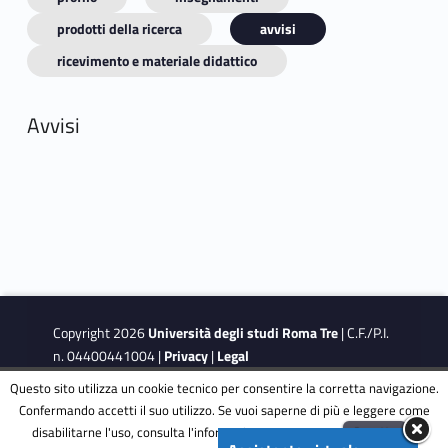
prodotti della ricerca
avvisi
ricevimento e materiale didattico
Avvisi
Copyright 2026
Università degli studi Roma Tre
| C.F./P.I.
n. 04400441004 |
Privacy
|
Legal
Notes
|
Accessibility
|
Accessibility Target
Questo sito utilizza un cookie tecnico per consentire la corretta navigazione.
Confermando accetti il suo utilizzo. Se vuoi saperne di più e leggere come
disabilitarne l'uso, consulta l'informativa estesa.
ENG
Accetta
This site is protected by reCAPTCHA and the Google
Privacy