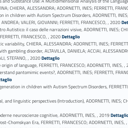
s and Substance Use: A Multidimensional Analysis of the Languag
INA; CHIERA, ALESSANDRA; ADORNETTI, INES; FERRETTI, FRANC
nsion in children with Autism Spectrum Disorders, ADORNETTI, I
Link identifier #identifier_person_149334-28
, ANDREA; VALERI, GIOVANNI; FERRETTI, FRANCESCO, , 2020
Det
pettro Autistico: il caso delle narrazioni visive, ADORNETTI, IN
Link identifier #identifier_person_68269-29
 FERRETTI, FRANCESCO, , 2020
Dettaglio
istic variability, CHIERA, ALESSANDRA; ADORNETTI, INES; FERRET
ents with gambling disorder, ALTAVILLA, DANIELA; ACCIAI, ALESS
Link identifier #identifier_person_177132-31
LI, STEFANO, , 2020
Dettaglio
he origin of language, FERRETTI, FRANCESCO; ADORNETTI, INES, ,
understand pantomimic events?, ADORNETTI, INES; FERRETTI, F
taglio
rse generation in children with Autism Spectrum Disorders, FE
cal, and linguistic perspectives (Introduction), ADORNETTI, INE
Link identifier #identifier_person_70055-36
 moderne neuroscienze cognitive, ADORNETTI, INES, , 2019
Dettagli
a Post-Chomskyan Era, FERRETTI, FRANCESCO; ADORNETTI, INES, 