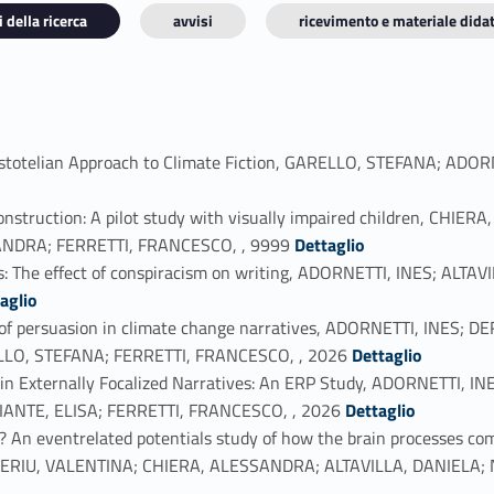
 della ricerca
avvisi
ricevimento e materiale didat
ristotelian Approach to Climate Fiction, GARELLO, STEFANA; ADO
e construction: A pilot study with visually impaired children, CH
Link identifier #identifier_person_118060-2
NDRA; FERRETTI, FRANCESCO, , 9999
Dettaglio
ds: The effect of conspiracism on writing, ADORNETTI, INES; AL
aglio
ator of persuasion in climate change narratives, ADORNETTI, INES
Link identifier #identifier_person_43759-4
LLO, STEFANA; FERRETTI, FRANCESCO, , 2026
Dettaglio
on) in Externally Focalized Narratives: An ERP Study, ADORNETTI
Link identifier #identifier_person_71466-5
ANTE, ELISA; FERRETTI, FRANCESCO, , 2026
Dettaglio
 An eventrelated potentials study of how the brain processes co
IU, VALENTINA; CHIERA, ALESSANDRA; ALTAVILLA, DANIELA; N