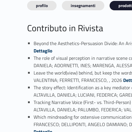
profilo
insegnamenti
prodotti
Contributo in Rivista
Beyond the Aesthetics-Persuasion Divide: An A
Dettaglio
The role of visual perception in narrative scen
DANIELA; ADORNETTI, INES; MARENGA, ALESSA
Leave the world(view) behind, but keep the wor
Link identifier #identifier_person_118747-3
VALENTINA; FERRETTI, FRANCESCO, , 2026
Dett
The story effect: Identification as a key medi
ALTAVILLA, DANIELA; LUCIANI, FEDERICA; GARE
Tracking Narrative Voice (First- vs. Third-Pers
ALTAVILLA, DANIELA; PALUMBO, FEDERICA; VALI
Which mindreading for ostensive communication?
FRANCESCO; DELLIPONTI, ANGELO DAMIANO; DER
Dettaglio