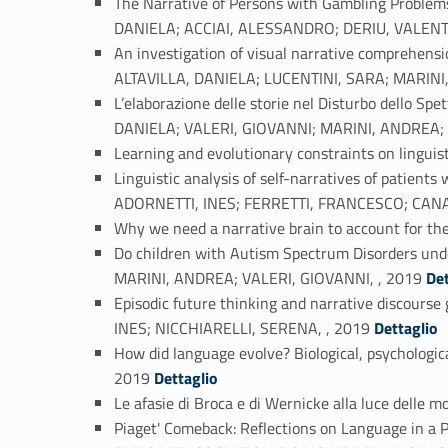
The Narrative of Persons with Gambling Problem
DANIELA; ACCIAI, ALESSANDRO; DERIU, VALENT
An investigation of visual narrative comprehe
ALTAVILLA, DANIELA; LUCENTINI, SARA; MARINI
L’elaborazione delle storie nel Disturbo dello S
DANIELA; VALERI, GIOVANNI; MARINI, ANDREA;
Learning and evolutionary constraints on lingu
Linguistic analysis of self-narratives of pati
ADORNETTI, INES; FERRETTI, FRANCESCO; CANA
Why we need a narrative brain to account for t
Do children with Autism Spectrum Disorders 
Link identifier #identifier_person_111333-33
MARINI, ANDREA; VALERI, GIOVANNI, , 2019
Det
Episodic future thinking and narrative discou
Link identifier #identifier_person_124346-34
INES; NICCHIARELLI, SERENA, , 2019
Dettaglio
How did language evolve? Biological, psychologi
Link identifier #identifier_person_143375-35
2019
Dettaglio
Le afasie di Broca e di Wernicke alla luce delle
Piaget' Comeback: Reflections on Language in 