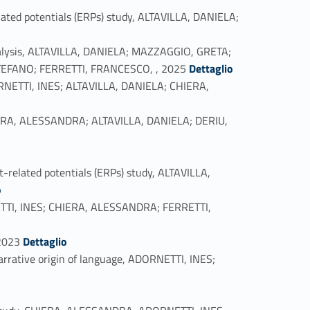
lated potentials (ERPs) study, ALTAVILLA, DANIELA;
e analysis, ALTAVILLA, DANIELA; MAZZAGGIO, GRETA;
Link identifier #identifier_person_67595-8
TEFANO; FERRETTI, FRANCESCO, , 2025
Dettaglio
DORNETTI, INES; ALTAVILLA, DANIELA; CHIERA,
 CHIERA, ALESSANDRA; ALTAVILLA, DANIELA; DERIU,
t-related potentials (ERPs) study, ALTAVILLA,
o
NETTI, INES; CHIERA, ALESSANDRA; FERRETTI,
Link identifier #identifier_person_26543-14
 2023
Dettaglio
narrative origin of language, ADORNETTI, INES;