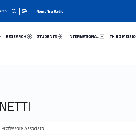
Roma Tre Radio
65-15
Research 83053-24
Students 44767-33
International 4215-50
Third Mission 
RESEARCH
STUDENTS
INTERNATIONAL
THIRD MISSI
RNETTI
Professore Associato