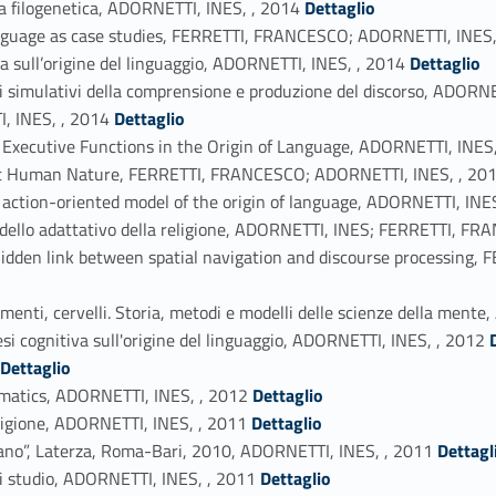
iva filogenetica, ADORNETTI, INES, , 2014
Dettaglio
 language as case studies, FERRETTI, FRANCESCO; ADORNETTI, INES,
Link identifier #identifier_person_139150-51
ca sull’origine del linguaggio, ADORNETTI, INES, , 2014
Dettaglio
i simulativi della comprensione e produzione del discorso, ADORNE
Link identifier #identifier_person_106765-53
I, INES, , 2014
Dettaglio
f Executive Functions in the Origin of Language, ADORNETTI, INES
k at Human Nature, FERRETTI, FRANCESCO; ADORNETTI, INES, , 20
 action-oriented model of the origin of language, ADORNETTI, I
modello adattativo della religione, ADORNETTI, INES; FERRETTI, F
 hidden link between spatial navigation and discourse processin
menti, cervelli. Storia, metodi e modelli delle scienze della ment
Link identifier #identi
si cognitiva sull'origine del linguaggio, ADORNETTI, INES, , 2012
tifier #identifier_person_104241-61
Dettaglio
Link identifier #identifier_person_1658-62
gmatics, ADORNETTI, INES, , 2012
Dettaglio
Link identifier #identifier_person_88297-63
eligione, ADORNETTI, INES, , 2011
Dettaglio
Link identifier #identifier_person_118527-64
umano”, Laterza, Roma-Bari, 2010, ADORNETTI, INES, , 2011
Dettagl
Link identifier #identifier_person_20054-65
di studio, ADORNETTI, INES, , 2011
Dettaglio
Link identifier #identifier_person_99758-66