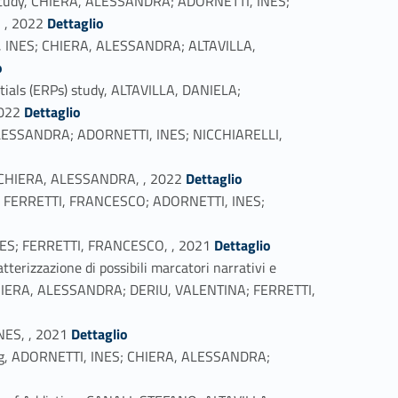
) study, CHIERA, ALESSANDRA; ADORNETTI, INES;
Link identifier #identifier_person_182631-17
 , 2022
Dettaglio
TI, INES; CHIERA, ALESSANDRA; ALTAVILLA,
o
tials (ERPs) study, ALTAVILLA, DANIELA;
Link identifier #identifier_person_187391-19
022
Dettaglio
A, ALESSANDRA; ADORNETTI, INES; NICCHIARELLI,
Link identifier #identifier_person_114675-21
; CHIERA, ALESSANDRA, , 2022
Dettaglio
nts, FERRETTI, FRANCESCO; ADORNETTI, INES;
Link identifier #identifier_person_99264-23
, INES; FERRETTI, FRANCESCO, , 2021
Dettaglio
tterizzazione di possibili marcatori narrativi e
 CHIERA, ALESSANDRA; DERIU, VALENTINA; FERRETTI,
Link identifier #identifier_person_20630-25
NES, , 2021
Dettaglio
inking, ADORNETTI, INES; CHIERA, ALESSANDRA;