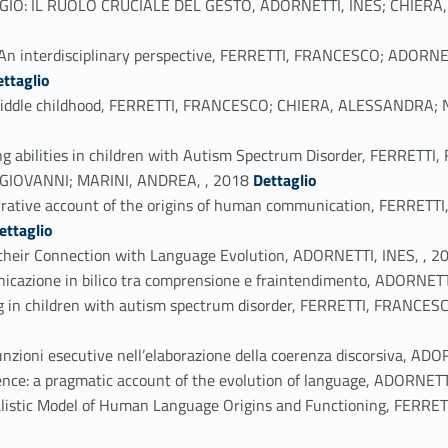
IO: IL RUOLO CRUCIALE DEL GESTO, ADORNETTI, INES; CHIERA,
e – An interdisciplinary perspective, FERRETTI, FRANCESCO; AD
9
ettaglio
in middle childhood, FERRETTI, FRANCESCO; CHIERA, ALESSANDRA;
lling abilities in children with Autism Spectrum Disorder, FERRE
Link identifier #identifier_person_12980-41
GIOVANNI; MARINI, ANDREA, , 2018
Dettaglio
narrative account of the origins of human communication, FERRE
80994-42
ettaglio
 their Connection with Language Evolution, ADORNETTI, INES, , 2
unicazione in bilico tra comprensione e fraintendimento, ADORNETT
ng in children with autism spectrum disorder, FERRETTI, FRAN
 funzioni esecutive nell’elaborazione della coerenza discorsiva, AD
ence: a pragmatic account of the evolution of language, ADORNETT
ralistic Model of Human Language Origins and Functioning, FERR
Link identifier #identifier_person_34367-49