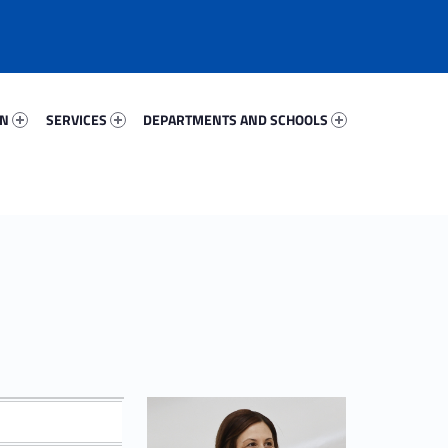
91223-67
Services 46249-81
Departments And Schools 63920-96
ON
SERVICES
DEPARTMENTS AND SCHOOLS