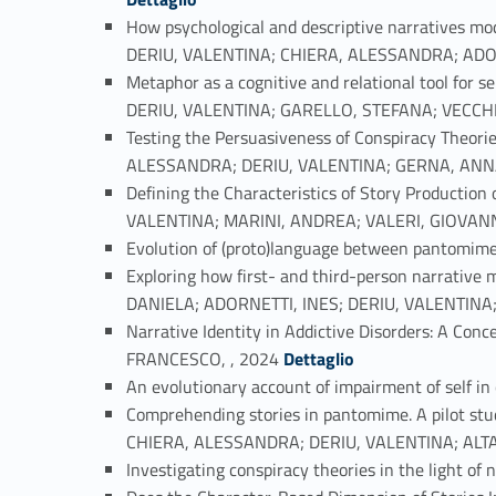
How psychological and descriptive narratives mod
DERIU, VALENTINA; CHIERA, ALESSANDRA; ADOR
Metaphor as a cognitive and relational tool for 
DERIU, VALENTINA; GARELLO, STEFANA; VECCHI
Testing the Persuasiveness of Conspiracy Theor
ALESSANDRA; DERIU, VALENTINA; GERNA, ANNA
Defining the Characteristics of Story Productio
VALENTINA; MARINI, ANDREA; VALERI, GIOVANN
Evolution of (proto)language between pantomime
Exploring how first- and third-person narrative m
DANIELA; ADORNETTI, INES; DERIU, VALENTINA
Narrative Identity in Addictive Disorders: A 
Link identifier #identifier_person_28567-13
FRANCESCO, , 2024
Dettaglio
An evolutionary account of impairment of self 
Comprehending stories in pantomime. A pilot stud
CHIERA, ALESSANDRA; DERIU, VALENTINA; ALTA
Investigating conspiracy theories in the light o