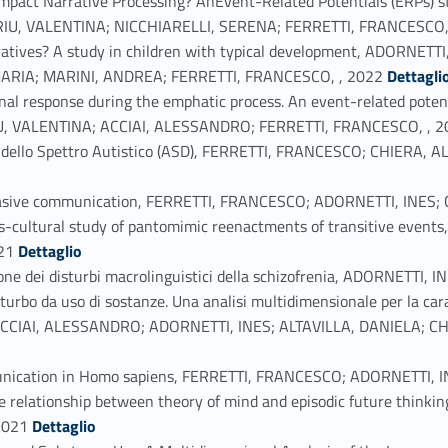
 Impact Narrative Processing? AnEvent-Related Potentials (ERPs
RIU, VALENTINA; NICCHIARELLI, SERENA; FERRETTI, FRANCESCO,
ratives? A study in children with typical development, ADORNET
Link identifier #identifier_person_180348-18
MARIA; MARINI, ANDREA; FERRETTI, FRANCESCO, , 2022
Dettagli
onal response during the emphatic process. An event-related poten
, VALENTINA; ACCIAI, ALESSANDRO; FERRETTI, FRANCESCO, , 2
turbi dello Spettro Autistico (ASD), FERRETTI, FRANCESCO; CHIER
suasive communication, FERRETTI, FRANCESCO; ADORNETTI, INES
ss-cultural study of pantomimic reenactments of transitive eve
Link identifier #identifier_person_100043-22
21
Dettaglio
azione dei disturbi macrolinguistici della schizofrenia, ADORNETTI
sturbo da uso di sostanze. Una analisi multidimensionale per la cara
O; ACCIAI, ALESSANDRO; ADORNETTI, INES; ALTAVILLA, DANIELA;
unication in Homo sapiens, FERRETTI, FRANCESCO; ADORNETTI, I
 the relationship between theory of mind and episodic future th
Link identifier #identifier_person_163256-26
2021
Dettaglio