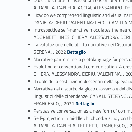
Does the Character-Based Dimension of Stories
ALTAVILLA, DANIELA; ACCIAI, ALESSANDRO; DE
How do we comprehend linguistic and visual nar
DANIELA; DERIU, VALENTINA; LECCI, CAMILLA 
Introspective self-narrative modulates the neur
ADORNETTI, INES; CHIERA, ALESSANDRA; DERIU
La valutazione delle abilità narrative nei Dis
Link identifier #identifier_person_111272-20
SERENA, , 2022
Dettaglio
Narrative pantomime: a protolanguage for per
Evolution of conventional communication. A cro
CHIERA, ALESSANDRA; DERIU, VALENTINA, , 20
Il ruolo della costruzione di scenari nella spieg
Narrative del disturbo da gioco d’azzardo e del di
linguistici delle dipendenze, CANALI, STEFAN
Link identifier #identifier_person_66942-24
FRANCESCO, , 2021
Dettaglio
Persuasive conversation as a new form of comm
Self-projection in middle childhood: a study on
ALTAVILLA, DANIELA; FERRETTI, FRANCESCO, , 