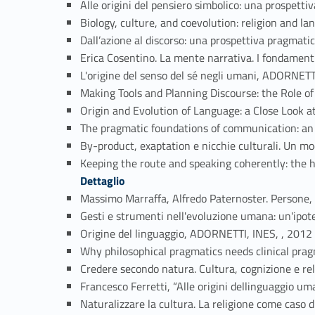
Alle origini del pensiero simbolico: una prospett
Biology, culture, and coevolution: religion and
Dall’azione al discorso: una prospettiva pragmati
Erica Cosentino. La mente narrativa. I fondament
L'origine del senso del sé negli umani, ADORNETT
Making Tools and Planning Discourse: the Role o
Origin and Evolution of Language: a Close Loo
The pragmatic foundations of communication: an
By-product, exaptation e nicchie culturali. Un 
Keeping the route and speaking coherently: the
Dettaglio
Massimo Marraffa, Alfredo Paternoster. Persone, 
Gesti e strumenti nell'evoluzione umana: un'ipote
Link iden
Origine del linguaggio, ADORNETTI, INES, , 2012
Why philosophical pragmatics needs clinical pra
Credere secondo natura. Cultura, cognizione e r
Francesco Ferretti, “Alle origini dellinguaggio 
Naturalizzare la cultura. La religione come caso 