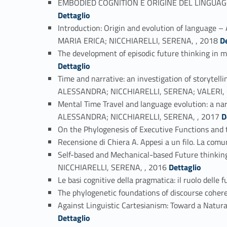
EMBODIED COGNITION E ORIGINE DEL LINGUAGG
Dettaglio
Introduction: Origin and evolution of languag
Link identifier #identifier_person_161526-3
MARIA ERICA; NICCHIARELLI, SERENA, , 2018
D
The development of episodic future thinking 
Dettaglio
Time and narrative: an investigation of storyte
ALESSANDRA; NICCHIARELLI, SERENA; VALERI, 
Mental Time Travel and language evolution: a 
Link identifier #identifier_person_
ALESSANDRA; NICCHIARELLI, SERENA, , 2017
D
On the Phylogenesis of Executive Functions and
Recensione di Chiera A. Appesi a un filo. La com
Self-based and Mechanical-based Future thinki
Link identifier #identifier_person_53479-45
NICCHIARELLI, SERENA, , 2016
Dettaglio
Le basi cognitive della pragmatica: il ruolo delle
The phylogenetic foundations of discourse coher
Against Linguistic Cartesianism: Toward a Natu
Dettaglio