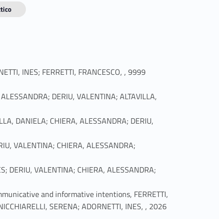
tico
Link identifier #identifier_person_165089-1
RNETTI, INES; FERRETTI, FRANCESCO, , 9999
IERA, ALESSANDRA; DERIU, VALENTINA; ALTAVILLA,
TAVILLA, DANIELA; CHIERA, ALESSANDRA; DERIU,
; DERIU, VALENTINA; CHIERA, ALESSANDRA;
, INES; DERIU, VALENTINA; CHIERA, ALESSANDRA;
mmunicative and informative intentions, FERRETTI,
Link identifier #identifier_person_32032-6
ICCHIARELLI, SERENA; ADORNETTI, INES, , 2026