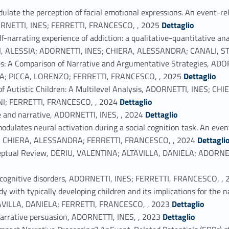
ulate the perception of facial emotional expressions. An event-re
Link identifier #identifier_person_177811-7
NETTI, INES; FERRETTI, FRANCESCO, , 2025
Dettaglio
self-narrating experience of addiction: a qualitative-quantitativ
, ALESSIA; ADORNETTI, INES; CHIERA, ALESSANDRA; CANALI, S
ies: A Comparison of Narrative and Argumentative Strategies, A
Link identifier #identifier_person_52638-9
; PICCA, LORENZO; FERRETTI, FRANCESCO, , 2025
Dettaglio
n of Autistic Children: A Multilevel Analysis, ADORNETTI, INES;
Link identifier #identifier_person_94355-10
I; FERRETTI, FRANCESCO, , 2024
Dettaglio
Link identifier #identifier_person_24829-11
 and narrative, ADORNETTI, INES, , 2024
Dettaglio
odulates neural activation during a social cognition task. An even
Link identifier #identifier_person_55764-12
; CHIERA, ALESSANDRA; FERRETTI, FRANCESCO, , 2024
Dettagli
Conceptual Review, DERIU, VALENTINA; ALTAVILLA, DANIELA; ADOR
in cognitive disorders, ADORNETTI, INES; FERRETTI, FRANCESCO, ,
y with typically developing children and its implications for the 
Link identifier #identifier_person_73842-15
VILLA, DANIELA; FERRETTI, FRANCESCO, , 2023
Dettaglio
Link identifier #identifier_person_5733-16
f narrative persuasion, ADORNETTI, INES, , 2023
Dettaglio