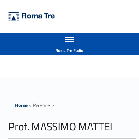
Primary Menu
Università Roma Tre
Prof. MASSIMO MATTEI - Università Roma Tre
Apri il menu secondario
L’Università degli Studi Roma Tre è un’università giovane e per giovani, è nata nel 1992 ed è rapidamente cresciuta sia in termini di studenti che di corsi di studio offerti. Sono attivi 13 dipartimenti che offrono corsi di Laurea, Laurea magistrale, Master, Corsi di perfezionamento, Dottorati di ricerca e Scuole di specializzazione
Header info sidebar
Roma Tre Radio
Home
»
Persone
»
Prof. MASSIMO MATTEI