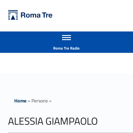
Primary Menu
Università Roma Tre
ALESSIA GIAMPAOLO - Università Roma Tre
Apri il menu secondario
L’Università degli Studi Roma Tre è un’università giovane e per giovani, è nata nel 1992 ed è rapidamente cresciuta sia in termini di studenti che di corsi di studio offerti. Sono attivi 13 dipartimenti che offrono corsi di Laurea, Laurea magistrale, Master, Corsi di perfezionamento, Dottorati di ricerca e Scuole di specializzazione
Header info sidebar
Roma Tre Radio
Home
»
Persone
»
ALESSIA GIAMPAOLO