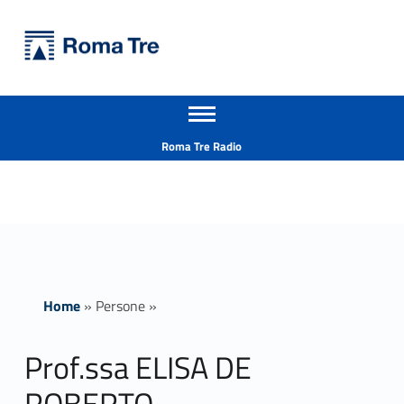
Primary Menu
Università Roma Tre
Prof.ssa ELISA DE ROBERTO - Università Roma Tre
Apri il menu secondario
L’Università degli Studi Roma Tre è un’università giovane e per giovani, è nata nel 1992 ed è rapidamente cresciuta sia in termini di studenti che di corsi di studio offerti. Sono attivi 13 dipartimenti che offrono corsi di Laurea, Laurea magistrale, Master, Corsi di perfezionamento, Dottorati di ricerca e Scuole di specializzazione
Header info sidebar
Roma Tre Radio
Home
»
Persone
»
Prof.ssa ELISA DE
ROBERTO