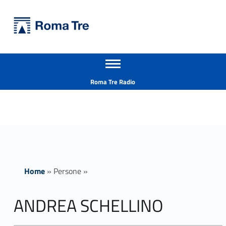
Primary Menu
Università Roma Tre
ANDREA SCHELLINO - Università Roma Tre
Apri il menu secondario
L’Università degli Studi Roma Tre è un’università giovane e per giovani, è nata nel 1992 ed è rapidamente cresciuta sia in termini di studenti che di corsi di studio offerti. Sono attivi 13 dipartimenti che offrono corsi di Laurea, Laurea magistrale, Master, Corsi di perfezionamento, Dottorati di ricerca e Scuole di specializzazione
Header info sidebar
Roma Tre Radio
Home
»
Persone
»
ANDREA SCHELLINO