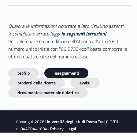
Qualora le informazioni riportate a lato risultino assenti,
incomplete o errate leggi
le seguenti istruzioni
Per telefonare da un edificio dell'Ateneo all'altro SE il
numero unico inizia con "06 5733xxxx" basta comporre le
ultime quattro cifre del numero esteso.
profilo
insegnamenti
prodotti della ricerca
avvisi
ricevimento e materiale didattico
Copyright 2026
Università degli studi Roma Tre
| C.F./P.I.
n. 04400441004 |
Privacy
|
Legal
Notes
|
Accessibility
|
Accessibility Target