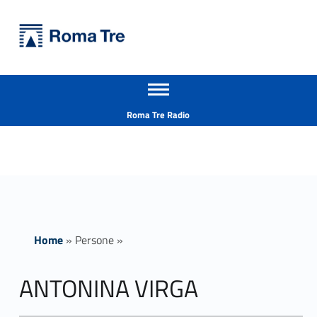
Primary Menu
Università Roma Tre
ANTONINA VIRGA insegnamenti - Università Roma Tre
Apri il menu secondario
L’Università degli Studi Roma Tre è un’università giovane e per giovani, è nata nel 1992 ed è rapidamente cresciuta sia in termini di studenti che di corsi di studio offerti. Sono attivi 13 dipartimenti che offrono corsi di Laurea, Laurea magistrale, Master, Corsi di perfezionamento, Dottorati di ricerca e Scuole di specializzazione
Header info sidebar
Roma Tre Radio
Home
»
Persone
»
ANTONINA VIRGA