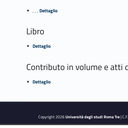
Link identifier #identifier_person_141025-1
, , ,
Dettaglio
Libro
Link identifier #identifier_person_18661-2
Dettaglio
Contributo in volume e atti
Link identifier #identifier_person_37264-3
Dettaglio
Copyright 2026
Università degli studi Roma Tre
| C.