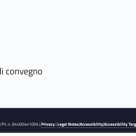
 di convegno
F./P.I. n. 04400441004 |
Privacy
|
Legal Notes
|
Accessibility
|
Accessibility Tar