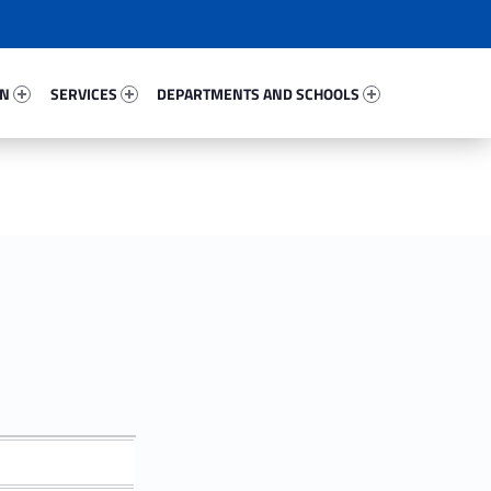
36871-67
Services 73239-81
Departments And Schools 84405-96
ON
SERVICES
DEPARTMENTS AND SCHOOLS