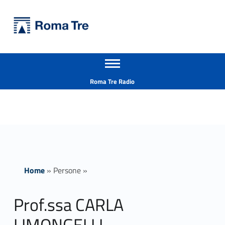
Primary Menu
Università Roma Tre
Prof.ssa CARLA LIMONGELLI - Università Roma Tre
Apri il menu secondario
L’Università degli Studi Roma Tre è un’università giovane e per giovani, è nata nel 1992 ed è rapidamente cresciuta sia in termini di studenti che di corsi di studio offerti. Sono attivi 13 dipartimenti che offrono corsi di Laurea, Laurea magistrale, Master, Corsi di perfezionamento, Dottorati di ricerca e Scuole di specializzazione
Header info sidebar
Roma Tre Radio
Home
»
Persone
»
Prof.ssa CARLA
LIMONGELLI