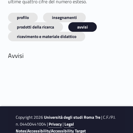
ultime quattro cifre del numero esteso.
profilo
insegnamenti
prodotti della ricerca
avvisi
ricevimento e materiale didattico
Avvisi
Copyright 2026
Università degli studi Roma Tre
| C.F./P.I.
n. 04400441004 |
Privacy
|
Legal
Notes
|
Accessibility
|
Accessibility Target