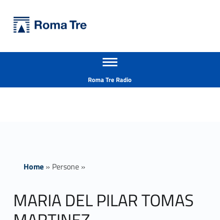
Primary Menu
Università Roma Tre
MARIA DEL PILAR TOMAS MARTINEZ - Università Roma Tre
Apri il menu secondario
L’Università degli Studi Roma Tre è un’università giovane e per giovani, è nata nel 1992 ed è rapidamente cresciuta sia in termini di studenti che di corsi di studio offerti. Sono attivi 13 dipartimenti che offrono corsi di Laurea, Laurea magistrale, Master, Corsi di perfezionamento, Dottorati di ricerca e Scuole di specializzazione
Header info sidebar
Roma Tre Radio
Home
»
Persone
»
MARIA DEL PILAR TOMAS
MARTINEZ