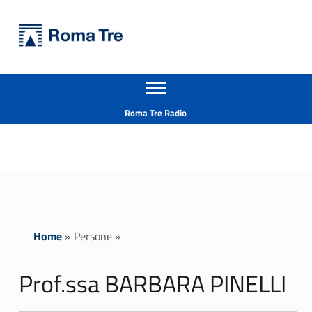
Primary Menu
Università Roma Tre
Prof.ssa BARBARA PINELLI - Università Roma Tre
Apri il menu secondario
L’Università degli Studi Roma Tre è un’università giovane e per giovani, è nata nel 1992 ed è rapidamente cresciuta sia in termini di studenti che di corsi di studio offerti. Sono attivi 13 dipartimenti che offrono corsi di Laurea, Laurea magistrale, Master, Corsi di perfezionamento, Dottorati di ricerca e Scuole di specializzazione
Header info sidebar
Roma Tre Radio
Home
»
Persone
»
Prof.ssa BARBARA PINELLI