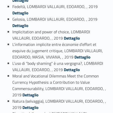
Dettaglio
Link identifier #identifier_person_162224-51
Fedeltà, LOMBARDI VALLAURI, EDOARDO, , 2019
Dettaglio
Link identifier #identifier_person_168686-52
Gelosia, LOMBARDI VALLAURI, EDOARDO, , 2019
Dettaglio
Implicitation and power of choice, LOMBARDI
Link identifier #identifier_person_48803-53
VALLAURI, EDOARDO, , 2019
Dettaglio
L’information implicite entre économie d’effort et
esquive du jugement critique, LOMBARDI VALLAURI,
Link identifier #identifier_person_51088-54
EDOARDO; MASIA, VIVIANA, , 2019
Dettaglio
L'uso di "body shaming" è una vergogna?, LOMBARDI
Link identifier #identifier_person_80943-55
VALLAURI, EDOARDO, , 2019
Dettaglio
Moral and Vocational Dilemmas Meet the Common
Currency Hypothesis: a Contribution to Value
Commensurability, LOMBARDI VALLAURI, EDOARDO, ,
Link identifier #identifier_person_72688-56
2019
Dettaglio
Natura (selvaggia), LOMBARDI VALLAURI, EDOARDO, ,
Link identifier #identifier_person_110636-57
2019
Dettaglio