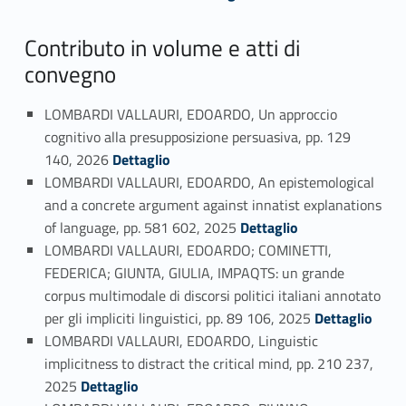
Contributo in volume e atti di
convegno
LOMBARDI VALLAURI, EDOARDO, Un approccio
cognitivo alla presupposizione persuasiva, pp. 129
Link identifier #identifier_person_96524-174
140, 2026
Dettaglio
LOMBARDI VALLAURI, EDOARDO, An epistemological
and a concrete argument against innatist explanations
Link identifier #identifier_person_29631-175
of language, pp. 581 602, 2025
Dettaglio
LOMBARDI VALLAURI, EDOARDO; COMINETTI,
FEDERICA; GIUNTA, GIULIA, IMPAQTS: un grande
corpus multimodale di discorsi politici italiani annotato
Link identifier #identifier_person_67772-176
per gli impliciti linguistici, pp. 89 106, 2025
Dettaglio
LOMBARDI VALLAURI, EDOARDO, Linguistic
implicitness to distract the critical mind, pp. 210 237,
Link identifier #identifier_person_7246-177
2025
Dettaglio