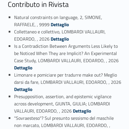
Contributo in Rivista
Natural constraints on language, 2, SIMONE,
Link identifier #identifier_person_181723-1
RAFFAELE, , 9999
Dettaglio
Collettaneo e collettivo, LOMBARDI VALLAURI,
Link identifier #identifier_person_173341-2
EDOARDO, , 2026
Dettaglio
Is a Contradiction Between Arguments Less Likely to
be Noticed When They are Implicit? An Experimental
Link identifier #identifier_person_52446-3
Case Study, LOMBARDI VALLAURI, EDOARDO, , 2026
Dettaglio
Limonare e pomiciare per tradurre make out? Meglio
Link identifier #identifier_person_95537-4
darsi da fare, LOMBARDI VALLAURI, EDOARDO, , 2026
Dettaglio
Presupposition, assertion, and epistemic vigilance
across development, GIUNTA, GIULIA; LOMBARDI
Link identifier #identifier_person_22948-5
VALLAURI, EDOARDO, , 2026
Dettaglio
"Sovraesteso"? Sul presunto sessismo del maschile
non marcato, LOMBARDI VALLAURI, EDOARDO, ,