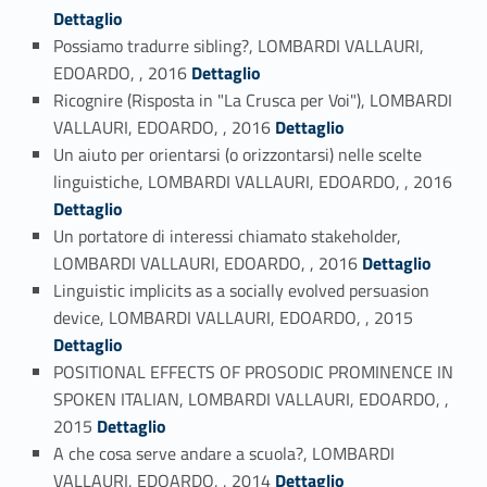
Dettaglio
Possiamo tradurre sibling?, LOMBARDI VALLAURI,
Link identifier #identifier_person_186956-109
EDOARDO, , 2016
Dettaglio
Ricognire (Risposta in "La Crusca per Voi"), LOMBARDI
Link identifier #identifier_person_127815-110
VALLAURI, EDOARDO, , 2016
Dettaglio
Un aiuto per orientarsi (o orizzontarsi) nelle scelte
Link identifier #identifier_person_48834-111
linguistiche, LOMBARDI VALLAURI, EDOARDO, , 2016
Dettaglio
Un portatore di interessi chiamato stakeholder,
Link identifier #identifier_person_80576-112
LOMBARDI VALLAURI, EDOARDO, , 2016
Dettaglio
Linguistic implicits as a socially evolved persuasion
Link identifier #identifier_person_80222-113
device, LOMBARDI VALLAURI, EDOARDO, , 2015
Dettaglio
POSITIONAL EFFECTS OF PROSODIC PROMINENCE IN
SPOKEN ITALIAN, LOMBARDI VALLAURI, EDOARDO, ,
Link identifier #identifier_person_13552-114
2015
Dettaglio
A che cosa serve andare a scuola?, LOMBARDI
Link identifier #identifier_person_155349-115
VALLAURI, EDOARDO, , 2014
Dettaglio