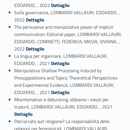
Link identifier #identifier_person_13858-25
EDOARDO, , 2022
Dettaglio
Sulla governance, LOMBARDI VALLAURI, EDOARDO, ,
Link identifier #identifier_person_107936-26
2022
Dettaglio
The persuasive and manipulative power of implicit
communication: Editorial paper, LOMBARDI VALLAURI,
EDOARDO; COMINETTI, FEDERICA; MASIA, VIVIANA, ,
Link identifier #identifier_person_146130-27
2022
Dettaglio
La lingua per ingannare, LOMBARDI VALLAURI,
Link identifier #identifier_person_19960-28
EDOARDO, , 2021
Dettaglio
Manipulative Shallow Processing Induced by
Presuppositions and Topics: Theoretical Perspectives
and Experimental Evidence, LOMBARDI VALLAURI,
Link identifier #identifier_person_146016-29
EDOARDO, , 2021
Dettaglio
Misinfomation e debunking: abbiamo i mezzi per
Link identifier #identifier_person_103377-30
tradurli, LOMBARDI VALLAURI, EDOARDO, , 2021
Dettaglio
Patriarcato aut religione? La responsabilità delle
religioni nei femminicidi, LOMBARDI VALLAURI,