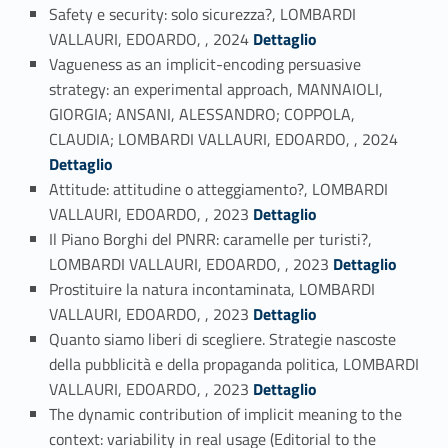
Safety e security: solo sicurezza?, LOMBARDI
Link identifier #identifier_person_4025-13
VALLAURI, EDOARDO, , 2024
Dettaglio
Vagueness as an implicit-encoding persuasive
strategy: an experimental approach, MANNAIOLI,
GIORGIA; ANSANI, ALESSANDRO; COPPOLA,
Link identifier #identifier_person_153079-14
CLAUDIA; LOMBARDI VALLAURI, EDOARDO, , 2024
Dettaglio
Attitude: attitudine o atteggiamento?, LOMBARDI
Link identifier #identifier_person_140122-15
VALLAURI, EDOARDO, , 2023
Dettaglio
Il Piano Borghi del PNRR: caramelle per turisti?,
Link identifier #identifier_person_100803-16
LOMBARDI VALLAURI, EDOARDO, , 2023
Dettaglio
Prostituire la natura incontaminata, LOMBARDI
Link identifier #identifier_person_196846-17
VALLAURI, EDOARDO, , 2023
Dettaglio
Quanto siamo liberi di scegliere. Strategie nascoste
della pubblicità e della propaganda politica, LOMBARDI
Link identifier #identifier_person_66571-18
VALLAURI, EDOARDO, , 2023
Dettaglio
The dynamic contribution of implicit meaning to the
context: variability in real usage (Editorial to the