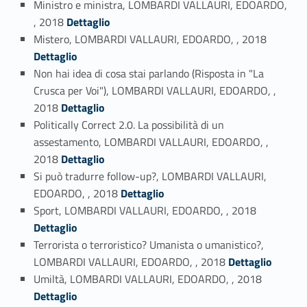
Ministro e ministra, LOMBARDI VALLAURI, EDOARDO,
Link identifier #identifier_person_17910-72
, 2018
Dettaglio
Link identifier #identifier_person_71271-73
Mistero, LOMBARDI VALLAURI, EDOARDO, , 2018
Dettaglio
Non hai idea di cosa stai parlando (Risposta in "La
Crusca per Voi"), LOMBARDI VALLAURI, EDOARDO, ,
Link identifier #identifier_person_114279-74
2018
Dettaglio
Politically Correct 2.0. La possibilità di un
assestamento, LOMBARDI VALLAURI, EDOARDO, ,
Link identifier #identifier_person_20981-75
2018
Dettaglio
Si può tradurre follow-up?, LOMBARDI VALLAURI,
Link identifier #identifier_person_27451-76
EDOARDO, , 2018
Dettaglio
Link identifier #identifier_person_185899-77
Sport, LOMBARDI VALLAURI, EDOARDO, , 2018
Dettaglio
Terrorista o terroristico? Umanista o umanistico?,
Link identifier #identifier_person_100912-78
LOMBARDI VALLAURI, EDOARDO, , 2018
Dettaglio
Link identifier #identifier_person_153177-79
Umiltà, LOMBARDI VALLAURI, EDOARDO, , 2018
Dettaglio