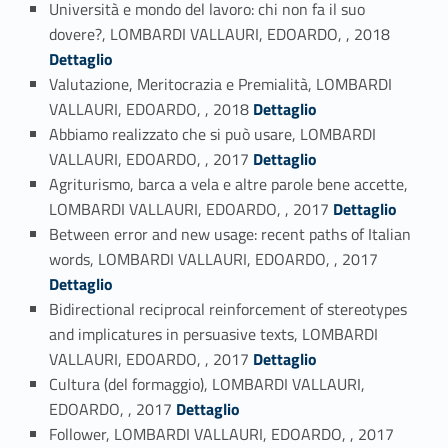
Università e mondo del lavoro: chi non fa il suo
Link identifier #identifier_person_83693-80
dovere?, LOMBARDI VALLAURI, EDOARDO, , 2018
Dettaglio
Valutazione, Meritocrazia e Premialità, LOMBARDI
Link identifier #identifier_person_33291-81
VALLAURI, EDOARDO, , 2018
Dettaglio
Abbiamo realizzato che si può usare, LOMBARDI
Link identifier #identifier_person_40371-82
VALLAURI, EDOARDO, , 2017
Dettaglio
Agriturismo, barca a vela e altre parole bene accette,
Link identifier #identifier_person_81309-83
LOMBARDI VALLAURI, EDOARDO, , 2017
Dettaglio
Between error and new usage: recent paths of Italian
Link identifier #identifier_person_106210-84
words, LOMBARDI VALLAURI, EDOARDO, , 2017
Dettaglio
Bidirectional reciprocal reinforcement of stereotypes
and implicatures in persuasive texts, LOMBARDI
Link identifier #identifier_person_129963-85
VALLAURI, EDOARDO, , 2017
Dettaglio
Cultura (del formaggio), LOMBARDI VALLAURI,
Link identifier #identifier_person_181986-86
EDOARDO, , 2017
Dettaglio
Link identifier #identifier_person_182394-87
Follower, LOMBARDI VALLAURI, EDOARDO, , 2017