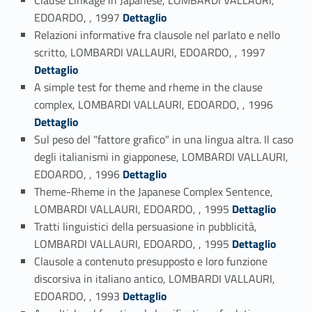
Link identifier #identifier_person_140622-136
EDOARDO, , 1997
Dettaglio
Relazioni informative fra clausole nel parlato e nello
Link identifier #identifier_person_89962-137
scritto, LOMBARDI VALLAURI, EDOARDO, , 1997
Dettaglio
A simple test for theme and rheme in the clause
Link identifier #identifier_person_148692-138
complex, LOMBARDI VALLAURI, EDOARDO, , 1996
Dettaglio
Sul peso del "fattore grafico" in una lingua altra. Il caso
degli italianismi in giapponese, LOMBARDI VALLAURI,
Link identifier #identifier_person_22972-139
EDOARDO, , 1996
Dettaglio
Theme-Rheme in the Japanese Complex Sentence,
Link identifier #identifier_person_100670-140
LOMBARDI VALLAURI, EDOARDO, , 1995
Dettaglio
Tratti linguistici della persuasione in pubblicità,
Link identifier #identifier_person_32407-141
LOMBARDI VALLAURI, EDOARDO, , 1995
Dettaglio
Clausole a contenuto presupposto e loro funzione
discorsiva in italiano antico, LOMBARDI VALLAURI,
Link identifier #identifier_person_189559-142
EDOARDO, , 1993
Dettaglio