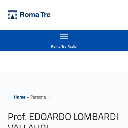
Primary Menu
Università Roma Tre
Prof. EDOARDO LOMBARDI VALLAURI ricerca - Università Roma Tre
Apri il menu secondario
L’Università degli Studi Roma Tre è un’università giovane e per giovani, è nata nel 1992 ed è rapidamente cresciuta sia in termini di studenti che di corsi di studio offerti. Sono attivi 13 dipartimenti che offrono corsi di Laurea, Laurea magistrale, Master, Corsi di perfezionamento, Dottorati di ricerca e Scuole di specializzazione
Header info sidebar
Roma Tre Radio
Home
»
Persone
»
Prof. EDOARDO LOMBARDI
VALLAURI