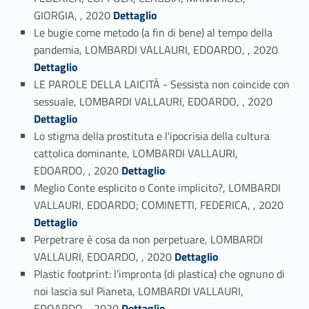
Link identifier #identifier_person_17247-37
GIORGIA, , 2020
Dettaglio
Le bugie come metodo (a fin di bene) al tempo della
Link identifier #identifier_person_30681-38
pandemia, LOMBARDI VALLAURI, EDOARDO, , 2020
Dettaglio
LE PAROLE DELLA LAICITÀ - Sessista non coincide con
Link identifier #identifier_person_95777-39
sessuale, LOMBARDI VALLAURI, EDOARDO, , 2020
Dettaglio
Lo stigma della prostituta e l'ipocrisia della cultura
cattolica dominante, LOMBARDI VALLAURI,
Link identifier #identifier_person_81937-40
EDOARDO, , 2020
Dettaglio
Meglio Conte esplicito o Conte implicito?, LOMBARDI
Link identifier #identifier_person_127308-41
VALLAURI, EDOARDO; COMINETTI, FEDERICA, , 2020
Dettaglio
Perpetrare è cosa da non perpetuare, LOMBARDI
Link identifier #identifier_person_83080-42
VALLAURI, EDOARDO, , 2020
Dettaglio
Plastic footprint: l’impronta (di plastica) che ognuno di
noi lascia sul Pianeta, LOMBARDI VALLAURI,
Link identifier #identifier_person_42127-43
EDOARDO, , 2020
Dettaglio