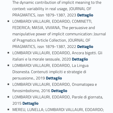
The dynamic contribution of implicit meaning to the
context: variability in real usage, JOURNAL OF
Link identifier #identifier_person_122080-148
PRAGMATICS, issn 1879-1387, 2023
Dettaglio
LOMBARDI VALLAURI, EDOARDO; COMINETTI,
FEDERICA; MASIA, VIVIANA, The persuasive and
manipulative power of implicit communication: Journal
of Pragmatics Article Collection, JOURNAL OF
Link identifier #identifier_person_49129-149
PRAGMATICS, issn 1879-1387, 2022
Dettaglio
LOMBARDI VALLAURI, EDOARDO, Ancora bigotti. Gli
Link identifier #identifier_person_116609-150
italiani e la morale sessuale, 2020
Dettaglio
LOMBARDI VALLAURI, EDOARDO, La Lingua
Disonesta. Contenuti impliciti e strategie di
Link identifier #identifier_person_114031-151
persuasione., 2019
Dettaglio
LOMBARDI VALLAURI, EDOARDO, Onomatopea e
Link identifier #identifier_person_100108-152
fonosimbolismo, 2016
Dettaglio
LOMBARDI VALLAURI, EDOARDO, Parole di giornata,
Link identifier #identifier_person_88242-153
2015
Dettaglio
MEREU, LUNELLA; LOMBARDI VALLAURI, EDOARDO;