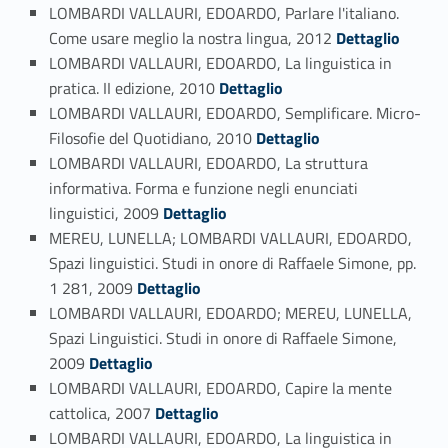
LOMBARDI VALLAURI, EDOARDO, Parlare l'italiano.
Link identifier #identifier_person_37031-159
Come usare meglio la nostra lingua, 2012
Dettaglio
LOMBARDI VALLAURI, EDOARDO, La linguistica in
Link identifier #identifier_person_189698-160
pratica. II edizione, 2010
Dettaglio
LOMBARDI VALLAURI, EDOARDO, Semplificare. Micro-
Link identifier #identifier_person_153444-161
Filosofie del Quotidiano, 2010
Dettaglio
LOMBARDI VALLAURI, EDOARDO, La struttura
informativa. Forma e funzione negli enunciati
Link identifier #identifier_person_178885-162
linguistici, 2009
Dettaglio
MEREU, LUNELLA; LOMBARDI VALLAURI, EDOARDO,
Spazi linguistici. Studi in onore di Raffaele Simone, pp.
Link identifier #identifier_person_187160-163
1 281, 2009
Dettaglio
LOMBARDI VALLAURI, EDOARDO; MEREU, LUNELLA,
Spazi Linguistici. Studi in onore di Raffaele Simone,
Link identifier #identifier_person_63500-164
2009
Dettaglio
LOMBARDI VALLAURI, EDOARDO, Capire la mente
Link identifier #identifier_person_124511-165
cattolica, 2007
Dettaglio
LOMBARDI VALLAURI, EDOARDO, La linguistica in