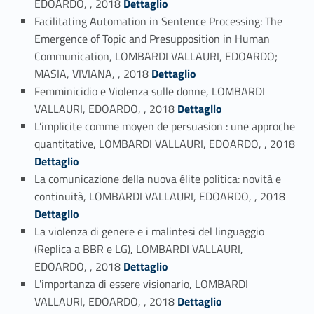
EDOARDO, , 2018
Dettaglio
Facilitating Automation in Sentence Processing: The
Emergence of Topic and Presupposition in Human
Communication, LOMBARDI VALLAURI, EDOARDO;
Link identifier #identifier_person_38742-66
MASIA, VIVIANA, , 2018
Dettaglio
Femminicidio e Violenza sulle donne, LOMBARDI
Link identifier #identifier_person_179806-67
VALLAURI, EDOARDO, , 2018
Dettaglio
L’implicite comme moyen de persuasion : une approche
Link identifier #identifier_person_35615-68
quantitative, LOMBARDI VALLAURI, EDOARDO, , 2018
Dettaglio
La comunicazione della nuova élite politica: novità e
Link identifier #identifier_person_17563-69
continuità, LOMBARDI VALLAURI, EDOARDO, , 2018
Dettaglio
La violenza di genere e i malintesi del linguaggio
(Replica a BBR e LG), LOMBARDI VALLAURI,
Link identifier #identifier_person_139161-70
EDOARDO, , 2018
Dettaglio
L'importanza di essere visionario, LOMBARDI
Link identifier #identifier_person_145008-71
VALLAURI, EDOARDO, , 2018
Dettaglio