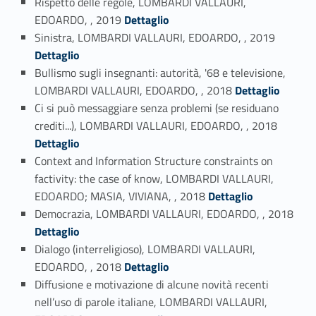
Rispetto delle regole, LOMBARDI VALLAURI,
Link identifier #identifier_person_158070-58
EDOARDO, , 2019
Dettaglio
Link identifier #identifier_person_97817-59
Sinistra, LOMBARDI VALLAURI, EDOARDO, , 2019
Dettaglio
Bullismo sugli insegnanti: autorità, '68 e televisione,
Link identifier #identifier_person_32169-60
LOMBARDI VALLAURI, EDOARDO, , 2018
Dettaglio
Ci si può messaggiare senza problemi (se residuano
Link identifier #identifier_person_98179-61
crediti...), LOMBARDI VALLAURI, EDOARDO, , 2018
Dettaglio
Context and Information Structure constraints on
factivity: the case of know, LOMBARDI VALLAURI,
Link identifier #identifier_person_192752-62
EDOARDO; MASIA, VIVIANA, , 2018
Dettaglio
Link identifier #identifier_person_45032-63
Democrazia, LOMBARDI VALLAURI, EDOARDO, , 2018
Dettaglio
Dialogo (interreligioso), LOMBARDI VALLAURI,
Link identifier #identifier_person_152513-64
EDOARDO, , 2018
Dettaglio
Diffusione e motivazione di alcune novità recenti
nell’uso di parole italiane, LOMBARDI VALLAURI,
Link identifier #identifier_person_171119-65