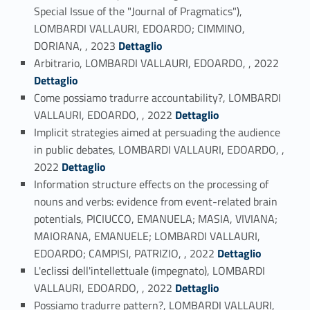
Special Issue of the "Journal of Pragmatics"),
LOMBARDI VALLAURI, EDOARDO; CIMMINO,
Link identifier #identifier_person_164869-19
DORIANA, , 2023
Dettaglio
Link identifier #identifier_person_43827-20
Arbitrario, LOMBARDI VALLAURI, EDOARDO, , 2022
Dettaglio
Come possiamo tradurre accountability?, LOMBARDI
Link identifier #identifier_person_73741-21
VALLAURI, EDOARDO, , 2022
Dettaglio
Implicit strategies aimed at persuading the audience
in public debates, LOMBARDI VALLAURI, EDOARDO, ,
Link identifier #identifier_person_190725-22
2022
Dettaglio
Information structure effects on the processing of
nouns and verbs: evidence from event-related brain
potentials, PICIUCCO, EMANUELA; MASIA, VIVIANA;
MAIORANA, EMANUELE; LOMBARDI VALLAURI,
Link identifier #identifier_person_43277-23
EDOARDO; CAMPISI, PATRIZIO, , 2022
Dettaglio
L'eclissi dell'intellettuale (impegnato), LOMBARDI
Link identifier #identifier_person_37415-24
VALLAURI, EDOARDO, , 2022
Dettaglio
Possiamo tradurre pattern?, LOMBARDI VALLAURI,