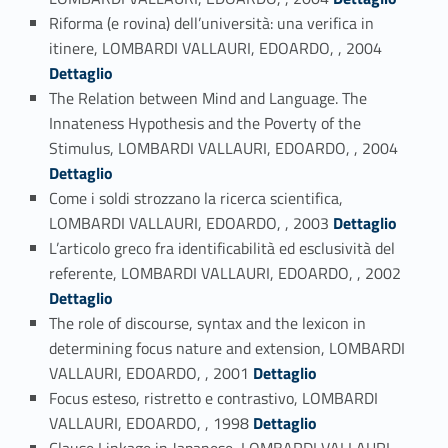
Riforma (e rovina) dell’università: una verifica in
Link identifier #identifier_person_193204-130
itinere, LOMBARDI VALLAURI, EDOARDO, , 2004
Dettaglio
The Relation between Mind and Language. The
Innateness Hypothesis and the Poverty of the
Link identifier #identifier_person_93802-131
Stimulus, LOMBARDI VALLAURI, EDOARDO, , 2004
Dettaglio
Come i soldi strozzano la ricerca scientifica,
Link identifier #identifier_person_32095-132
LOMBARDI VALLAURI, EDOARDO, , 2003
Dettaglio
L’articolo greco fra identificabilità ed esclusività del
Link identifier #identifier_person_190130-133
referente, LOMBARDI VALLAURI, EDOARDO, , 2002
Dettaglio
The role of discourse, syntax and the lexicon in
determining focus nature and extension, LOMBARDI
Link identifier #identifier_person_87829-134
VALLAURI, EDOARDO, , 2001
Dettaglio
Focus esteso, ristretto e contrastivo, LOMBARDI
Link identifier #identifier_person_119990-135
VALLAURI, EDOARDO, , 1998
Dettaglio
Clause Linkage in Japanese, LOMBARDI VALLAURI,