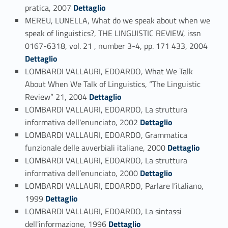
Link identifier #identifier_person_197818-166
pratica, 2007
Dettaglio
MEREU, LUNELLA, What do we speak about when we
speak of linguistics?, THE LINGUISTIC REVIEW, issn
Link identifier #identifier_person_52408-167
0167-6318, vol. 21 , number 3-4, pp. 171 433, 2004
Dettaglio
LOMBARDI VALLAURI, EDOARDO, What We Talk
About When We Talk of Linguistics, “The Linguistic
Link identifier #identifier_person_32986-168
Review” 21, 2004
Dettaglio
LOMBARDI VALLAURI, EDOARDO, La struttura
Link identifier #identifier_person_190556-169
informativa dell'enunciato, 2002
Dettaglio
LOMBARDI VALLAURI, EDOARDO, Grammatica
Link identifier #identifier_person_96701-170
funzionale delle avverbiali italiane, 2000
Dettaglio
LOMBARDI VALLAURI, EDOARDO, La struttura
Link identifier #identifier_person_195052-171
informativa dell’enunciato, 2000
Dettaglio
LOMBARDI VALLAURI, EDOARDO, Parlare l’italiano,
Link identifier #identifier_person_31908-172
1999
Dettaglio
LOMBARDI VALLAURI, EDOARDO, La sintassi
Link identifier #identifier_person_61946-173
dell'informazione, 1996
Dettaglio