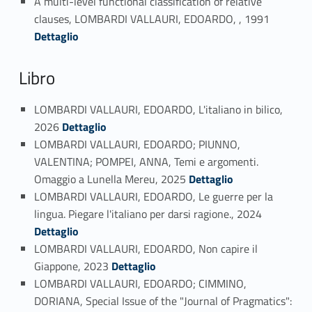
A multi-level functional classification of relative
Link identifier #identifier_person_97481-143
clauses, LOMBARDI VALLAURI, EDOARDO, , 1991
Dettaglio
Libro
LOMBARDI VALLAURI, EDOARDO, L'italiano in bilico,
Link identifier #identifier_person_54214-144
2026
Dettaglio
LOMBARDI VALLAURI, EDOARDO; PIUNNO,
VALENTINA; POMPEI, ANNA, Temi e argomenti.
Link identifier #identifier_person_19195-145
Omaggio a Lunella Mereu, 2025
Dettaglio
LOMBARDI VALLAURI, EDOARDO, Le guerre per la
Link identifier #identifier_person_74161-146
lingua. Piegare l'italiano per darsi ragione., 2024
Dettaglio
LOMBARDI VALLAURI, EDOARDO, Non capire il
Link identifier #identifier_person_102575-147
Giappone, 2023
Dettaglio
LOMBARDI VALLAURI, EDOARDO; CIMMINO,
DORIANA, Special Issue of the "Journal of Pragmatics":