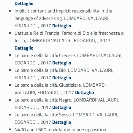
Dettaglio
Implicit content and implicit responsibility in the
language of advertising, LOMBARDI VALLAURI,
Link identifier #identifier_person_47731-88
EDOARDO, , 2017
Dettaglio
L'attuale Re di Francia, l’amore di Dio e la freschezza di
Link identifier #identifier_person_20469-89
Jocca, LOMBARDI VALLAURI, EDOARDO, , 2017
Dettaglio
Le parole della laicità: Credere, LOMBARDI VALLAURI,
Link identifier #identifier_person_24202-90
EDOARDO, , 2017
Dettaglio
Le parole della laicità: Dio, LOMBARDI VALLAURI,
Link identifier #identifier_person_62511-91
EDOARDO, , 2017
Dettaglio
Le parole della laicità: Giustiziare, LOMBARDI
Link identifier #identifier_person_127774-92
VALLAURI, EDOARDO, , 2017
Dettaglio
Le parole della laicità: Negro, LOMBARDI VALLAURI,
Link identifier #identifier_person_56691-93
EDOARDO, , 2017
Dettaglio
Le parole della laicità: Sesso, LOMBARDI VALLAURI,
Link identifier #identifier_person_2562-94
EDOARDO, , 2017
Dettaglio
N400 and P600 modulation in presupposition