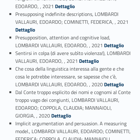
Link identifier #identifier_person_144653-31
EDOARDO, , 2021
Dettaglio
Presupposing indefinite descriptions, LOMBARDI
Link identifier #identifier_person_162774-32
VALLAURI, EDOARDO; COMINETTI, FEDERICA, , 2021
Dettaglio
Presupposition, attention and cognitive load,
Link identifier #identifier_person_36118-33
LOMBARDI VALLAURI, EDOARDO, , 2021
Dettaglio
Sentirsi in colpa (di avere subìto violenza!), LOMBARDI
Link identifier #identifier_person_198437-34
VALLAURI, EDOARDO, , 2021
Dettaglio
Che cosa della linguistica interessa alla gente e che
cosa le potrebbe interessare, se sapesse che c’è,
Link identifier #identifier_person_80336-35
LOMBARDI VALLAURI, EDOARDO, , 2020
Dettaglio
Dal Conte troppo esplicito dei nomi e cognomi al Conte
troppo vago dei congiunti, LOMBARDI VALLAURI,
EDOARDO; COPPOLA, CLAUDIA; MANNAIOLI,
Link identifier #identifier_person_49172-36
GIORGIA, , 2020
Dettaglio
Implicit argumentation and persuasion. A measuring
model., LOMBARDI VALLAURI, EDOARDO; COMINETTI,
FEDERICA; COPPOLA, CLAUDIA; MANNAIOLI,