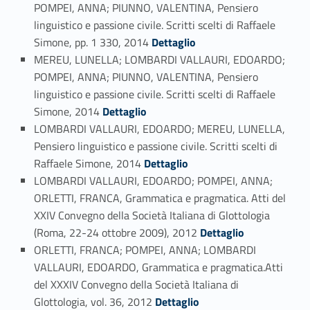
POMPEI, ANNA; PIUNNO, VALENTINA, Pensiero
linguistico e passione civile. Scritti scelti di Raffaele
Link identifier #identifier_person_98856-154
Simone, pp. 1 330, 2014
Dettaglio
MEREU, LUNELLA; LOMBARDI VALLAURI, EDOARDO;
POMPEI, ANNA; PIUNNO, VALENTINA, Pensiero
linguistico e passione civile. Scritti scelti di Raffaele
Link identifier #identifier_person_65185-155
Simone, 2014
Dettaglio
LOMBARDI VALLAURI, EDOARDO; MEREU, LUNELLA,
Pensiero linguistico e passione civile. Scritti scelti di
Link identifier #identifier_person_109076-156
Raffaele Simone, 2014
Dettaglio
LOMBARDI VALLAURI, EDOARDO; POMPEI, ANNA;
ORLETTI, FRANCA, Grammatica e pragmatica. Atti del
XXIV Convegno della Società Italiana di Glottologia
Link identifier #identifier_person_104779-157
(Roma, 22-24 ottobre 2009), 2012
Dettaglio
ORLETTI, FRANCA; POMPEI, ANNA; LOMBARDI
VALLAURI, EDOARDO, Grammatica e pragmatica.Atti
del XXXIV Convegno della Società Italiana di
Link identifier #identifier_person_181108-158
Glottologia, vol. 36, 2012
Dettaglio