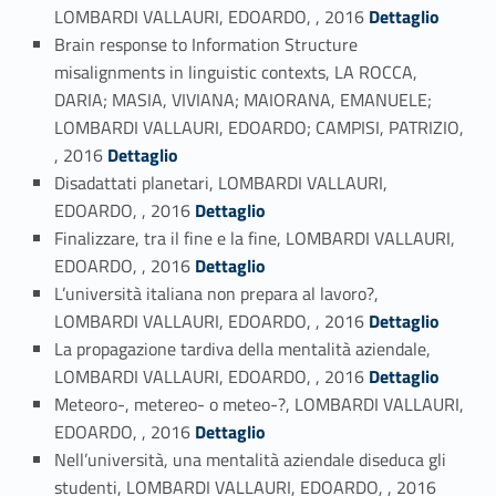
Link identifier #identifier_person_198144-101
LOMBARDI VALLAURI, EDOARDO, , 2016
Dettaglio
Brain response to Information Structure
misalignments in linguistic contexts, LA ROCCA,
DARIA; MASIA, VIVIANA; MAIORANA, EMANUELE;
LOMBARDI VALLAURI, EDOARDO; CAMPISI, PATRIZIO,
Link identifier #identifier_person_161086-102
, 2016
Dettaglio
Disadattati planetari, LOMBARDI VALLAURI,
Link identifier #identifier_person_141817-103
EDOARDO, , 2016
Dettaglio
Finalizzare, tra il fine e la fine, LOMBARDI VALLAURI,
Link identifier #identifier_person_63559-104
EDOARDO, , 2016
Dettaglio
L’università italiana non prepara al lavoro?,
Link identifier #identifier_person_68997-105
LOMBARDI VALLAURI, EDOARDO, , 2016
Dettaglio
La propagazione tardiva della mentalità aziendale,
Link identifier #identifier_person_88418-106
LOMBARDI VALLAURI, EDOARDO, , 2016
Dettaglio
Meteoro-, metereo- o meteo-?, LOMBARDI VALLAURI,
Link identifier #identifier_person_163119-107
EDOARDO, , 2016
Dettaglio
Nell’università, una mentalità aziendale diseduca gli
Link identifier #identifier_person_182673-108
studenti, LOMBARDI VALLAURI, EDOARDO, , 2016