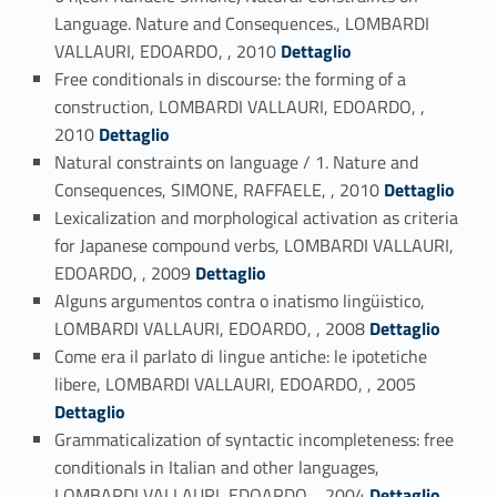
Language. Nature and Consequences., LOMBARDI
Link identifier #identifier_person_65434-123
VALLAURI, EDOARDO, , 2010
Dettaglio
Free conditionals in discourse: the forming of a
construction, LOMBARDI VALLAURI, EDOARDO, ,
Link identifier #identifier_person_17053-124
2010
Dettaglio
Natural constraints on language / 1. Nature and
Link identifier #identifier_person_184676-125
Consequences, SIMONE, RAFFAELE, , 2010
Dettaglio
Lexicalization and morphological activation as criteria
for Japanese compound verbs, LOMBARDI VALLAURI,
Link identifier #identifier_person_89745-126
EDOARDO, , 2009
Dettaglio
Alguns argumentos contra o inatismo lingüistico,
Link identifier #identifier_person_117619-127
LOMBARDI VALLAURI, EDOARDO, , 2008
Dettaglio
Come era il parlato di lingue antiche: le ipotetiche
Link identifier #identifier_person_185083-128
libere, LOMBARDI VALLAURI, EDOARDO, , 2005
Dettaglio
Grammaticalization of syntactic incompleteness: free
conditionals in Italian and other languages,
Link identifier #identifier_person_67958-129
LOMBARDI VALLAURI, EDOARDO, , 2004
Dettaglio