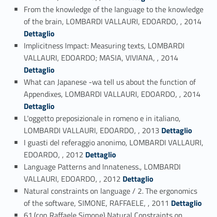
From the knowledge of the language to the knowledge
Link identifier #identifier_person_29833-116
of the brain, LOMBARDI VALLAURI, EDOARDO, , 2014
Dettaglio
Implicitness Impact: Measuring texts, LOMBARDI
Link identifier #identifier_person_117805-117
VALLAURI, EDOARDO; MASIA, VIVIANA, , 2014
Dettaglio
What can Japanese -wa tell us about the function of
Link identifier #identifier_person_38548-118
Appendixes, LOMBARDI VALLAURI, EDOARDO, , 2014
Dettaglio
L'oggetto preposizionale in romeno e in italiano,
Link identifier #identifier_person_62021-119
LOMBARDI VALLAURI, EDOARDO, , 2013
Dettaglio
I guasti del referaggio anonimo, LOMBARDI VALLAURI,
Link identifier #identifier_person_120400-120
EDOARDO, , 2012
Dettaglio
Language Patterns and Innateness., LOMBARDI
Link identifier #identifier_person_91385-121
VALLAURI, EDOARDO, , 2012
Dettaglio
Natural constraints on language / 2. The ergonomics
Link identifier #identifier_person_3598-122
of the software, SIMONE, RAFFAELE, , 2011
Dettaglio
61.(con Raffaele Simone) Natural Constraints on