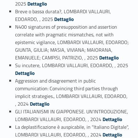
Link identifier #identifier_person_195657-6
2025
Dettaglio
Breve o bassa durata?, LOMBARDI VALLAURI,
Link identifier #identifier_person_75917-7
EDOARDO, , 2025
Dettaglio
N400 signatures of presupposition and assertion
correlate with pragmatic mismatches, not with
epistemic vigilance, LOMBARDI VALLAURI, EDOARDO;
GIUNTA, GIULIA; MASIA, VIVIANA; MAIORANA,
Link identifier #identifier_person_59972-8
EMANUELE; CAMPISI, PATRIZIO, , 2025
Dettaglio
Link identifier #identifier_person_196220-9
Su incutere, LOMBARDI VALLAURI, EDOARDO, , 2025
Dettaglio
Aggression and disagreement in public
communication: Convincing third parties through
implicit strategies., LOMBARDI VALLAURI, EDOARDO,
Link identifier #identifier_person_116499-10
, 2024
Dettaglio
GLI ITALIANISMI IN GIAPPONESE. UN’INTRODUZIONE,
Link identifier #identifier_person_108514-11
LOMBARDI VALLAURI, EDOARDO, , 2024
Dettaglio
La deplastificazione è auspicabile, in "Italiano Digitale",
Link identifier #identifier_person_50571-12
LOMBARDI VALLAURI, EDOARDO, , 2024
Dettaglio