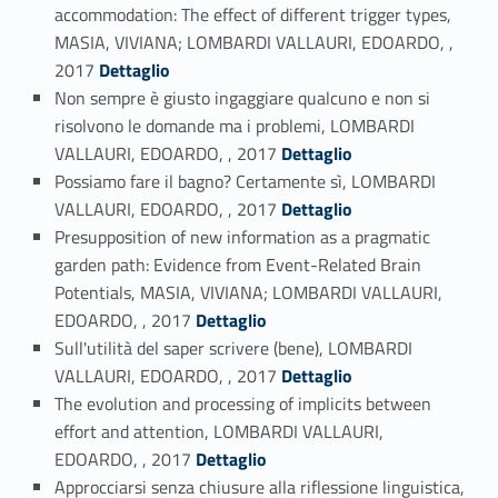
accommodation: The effect of different trigger types,
MASIA, VIVIANA; LOMBARDI VALLAURI, EDOARDO, ,
Link identifier #identifier_person_39273-95
2017
Dettaglio
Non sempre è giusto ingaggiare qualcuno e non si
risolvono le domande ma i problemi, LOMBARDI
Link identifier #identifier_person_130634-96
VALLAURI, EDOARDO, , 2017
Dettaglio
Possiamo fare il bagno? Certamente sì, LOMBARDI
Link identifier #identifier_person_181753-97
VALLAURI, EDOARDO, , 2017
Dettaglio
Presupposition of new information as a pragmatic
garden path: Evidence from Event-Related Brain
Potentials, MASIA, VIVIANA; LOMBARDI VALLAURI,
Link identifier #identifier_person_22841-98
EDOARDO, , 2017
Dettaglio
Sull'utilità del saper scrivere (bene), LOMBARDI
Link identifier #identifier_person_189485-99
VALLAURI, EDOARDO, , 2017
Dettaglio
The evolution and processing of implicits between
effort and attention, LOMBARDI VALLAURI,
Link identifier #identifier_person_61669-100
EDOARDO, , 2017
Dettaglio
Approcciarsi senza chiusure alla riflessione linguistica,