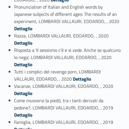
Pronunciation of Italian and English words by
Japanese subjects of different ages: The results of an
Link identifier #identifier_person_112838-44
experiment, LOMBARDI VALLAURI, EDOARDO, , 2020
Dettaglio
Link identifier #identifier_person_85591-45
Razza, LOMBARDI VALLAURI, EDOARDO, , 2020
Dettaglio
Risposta a 'Il sessismo c’è e si vede. Anche se qualcuno
Link identifier #identifier_person_80818-46
lo nega', LOMBARDI VALLAURI, EDOARDO, , 2020
Dettaglio
Tutti i complici del revenge porn, LOMBARDI
Link identifier #identifier_person_180960-47
VALLAURI, EDOARDO, , 2020
Dettaglio
Link identifier #identifier_person_4286-48
Vacanze, LOMBARDI VALLAURI, EDOARDO, , 2020
Dettaglio
Come muoversi (a piedi), tra i tanti derivati da
Link identifier #identifier_person_129390-49
pedone?, LOMBARDI VALLAURI, EDOARDO, , 2019
Dettaglio
Link identifier #identifier_person_150527-50
Famiglia, LOMBARDI VALLAURI, EDOARDO, , 2019