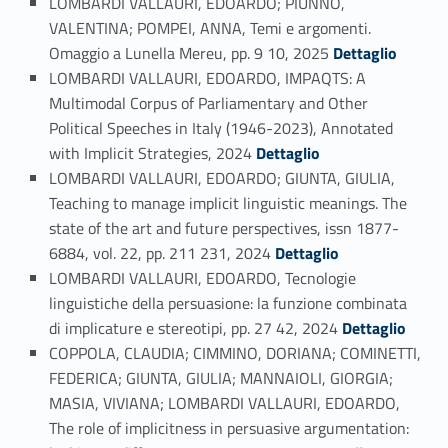
LOMBARDI VALLAURI, EDOARDO; PIUNNO,
VALENTINA; POMPEI, ANNA, Temi e argomenti.
Link identifier #identifier_person_103654-178
Omaggio a Lunella Mereu, pp. 9 10, 2025
Dettaglio
LOMBARDI VALLAURI, EDOARDO, IMPAQTS: A
Multimodal Corpus of Parliamentary and Other
Political Speeches in Italy (1946-2023), Annotated
Link identifier #identifier_person_139827-179
with Implicit Strategies, 2024
Dettaglio
LOMBARDI VALLAURI, EDOARDO; GIUNTA, GIULIA,
Teaching to manage implicit linguistic meanings. The
state of the art and future perspectives, issn 1877-
Link identifier #identifier_person_68273-180
6884, vol. 22, pp. 211 231, 2024
Dettaglio
LOMBARDI VALLAURI, EDOARDO, Tecnologie
linguistiche della persuasione: la funzione combinata
Link identifier #identifier_person_58426-181
di implicature e stereotipi, pp. 27 42, 2024
Dettaglio
COPPOLA, CLAUDIA; CIMMINO, DORIANA; COMINETTI,
FEDERICA; GIUNTA, GIULIA; MANNAIOLI, GIORGIA;
MASIA, VIVIANA; LOMBARDI VALLAURI, EDOARDO,
The role of implicitness in persuasive argumentation:
Link identifier #identifier_person_9043-182